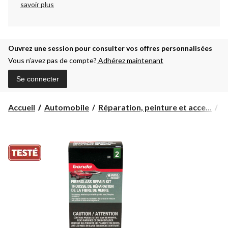
savoir plus
Ouvrez une session pour consulter vos offres personnalisées
Vous n’avez pas de compte?
Adhérez maintenant
Se connecter
Accueil
Automobile
Réparation, peinture et acce...
A