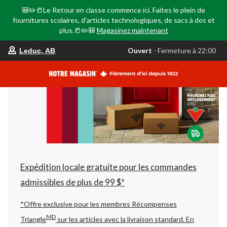
🎒✏️📒Le Retour en classe commence ici. Faites le plein de
fournitures scolaires, d'articles technologiques, de sacs à dos et
plus.📒✏️🎒
Magasinez maintenant
votre
Ouvert
⋅ Fermeture à 22:00
Leduc, AB
magasin
préféré
est
Leduc,
AB,
courament
Ouvert,
Fermeture
à
à
22:00
cliquer
pour
changer
Expédition locale gratuite pour les commandes
admissibles de plus de 99 $*
*Offre exclusive pour les membres Récompenses
MD
Triangle
sur les articles avec la livraison standard.
En