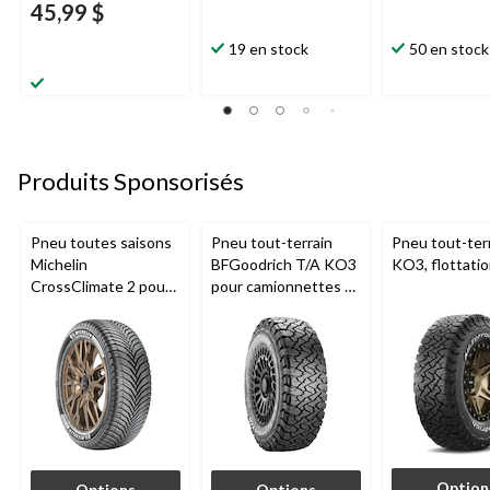
45,99 $
19 en stock
50 en stock
Produits Sponsorisés
Pneu toutes saisons
Pneu tout-terrain
Pneu tout-ter
Michelin
BFGoodrich T/A KO3
KO3, flottati
CrossClimate 2 pour
pour camionnettes et
véhicules de tourisme
VUS
et multisegments
Option
Options
Options