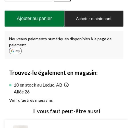
Quantité
mise
à
Ajouter au panier
Acheter maintenant
jour
à
1
Nouveaux paiements numériques disponibles à la page de
paiement
Trouvez-le également en magasin:
10 en stock au Leduc, AB
Allée 26
Voir d'autres magasins
Il vous faut peut-être aussi