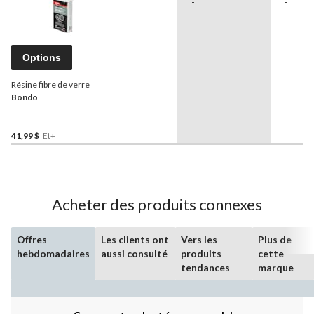
-
-
Options
Résine fibre de verre
Bondo
41,99 $
Et+
Acheter des produits connexes
Offres
Les clients ont
Vers les
Plus de
hebdomadaires
aussi consulté
produits
cette
tendances
marque