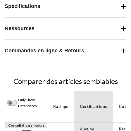
Spécifications
Ressources
Commandes en ligne & Retours
Comparer des articles semblables
Only Show
Differences
Ratings
Certifications
Cote d
Consultation en cours
Aucune
Réside