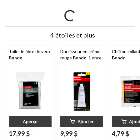
4 étoiles et plus
Toile de fibre de verre
Durcisseur en crème
Chiffon collan
Bondo
rouge
Bondo
, 1 once
Bondo
Aperçu
Ajouter
Ajou
17,99 $
-
9,99 $
4,79 $