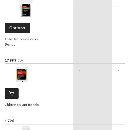
-
-
Options
Toile de fibre de verre
Bondo
17,99 $
Et+
-
-
Chiffon collant
Bondo
4,79 $