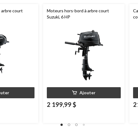
 arbre court
Moteurs hors-bord à arbre court
Ca
Suzuki, 6 HP
co
outer
Ajouter
2 199,99 $
2