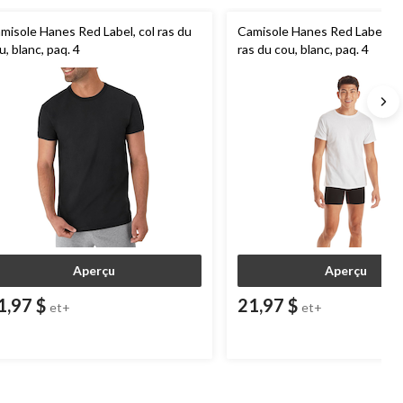
misole Hanes Red Label, col ras du
Camisole Hanes Red Label, h
u, blanc, paq. 4
ras du cou, blanc, paq. 4
Aperçu
Aperçu
1,97 $
21,97 $
et+
et+