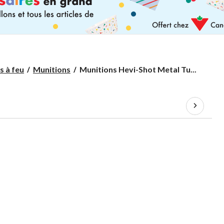
Munitions
s à feu
Munitions
Munitions Hevi-Shot Metal Tu...
Hevi-
Shot
Metal
Turkey
cal. 20
3 po
1200 pi/s