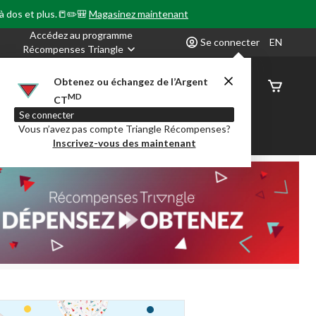
 à dos et plus.📒✏️🎒
Magasinez maintenant
Accédez au programme
Se connecter
EN
Récompenses Triangle
Obtenez ou échangez de l’Argent
État de
MD
CT
command
Se connecter
Vous n’avez pas compte Triangle Récompenses?
our en Classe
Party City
Centre-auto
Inscrivez-vous des maintenant