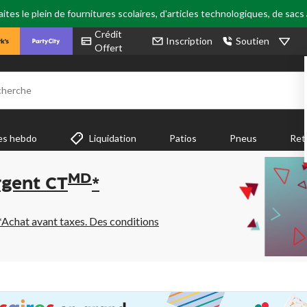
tes le plein de fournitures scolaires, d'articles technologiques, de sacs
Crédit
Inscription
Soutien
Offert
cherche
es hebdo
Liquidation
Patios
Pneus
Ret
MD
rgent CT
*
*Achat avant taxes. Des conditions