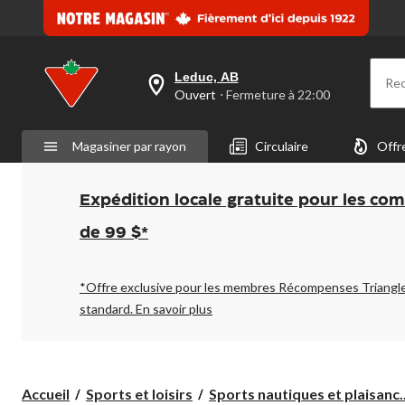
Leduc, AB
Re
votre
Ouvert
⋅ Fermeture à 22:00
magasin
préféré
est
Magasiner par rayon
Circulaire
Offr
Leduc,
AB,
courament
Ouvert,
Expédition locale gratuite pour les co
Fermeture
à
de 99 $*
à
22:00
cliquer
pour
*Offre exclusive pour les membres Récompenses Triangl
changer
standard.
En savoir plus
Accueil
Sports et loisirs
Sports nautiques et plaisanc..