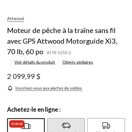
de
pêche
à
la
Attwood
traîne
Moteur de pêche à la traîne sans fil
sans
fil
avec GPS Attwood Motorguide Xi3,
avec
GPS
70 lb, 60 po
Attwood
#178-5250-2
Motorguide
Voir détails du produit
Objets similaires
Xi3,
70
lb,
2 099,99 $
60
po
Inscrivez-vous aux alertes de soldes
Achetez-le en ligne :
Gratuit