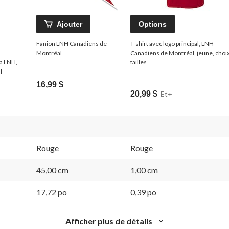
Ajouter
Options
Fanion LNH Canadiens de
T-shirt avec logo principal, LNH
Montréal
Canadiens de Montréal, jeune, choi
a LNH,
tailles
l
16,99 $
20,99 $
Et+
Rouge
Rouge
45,00 cm
1,00 cm
17,72 po
0,39 po
Afficher plus de détails