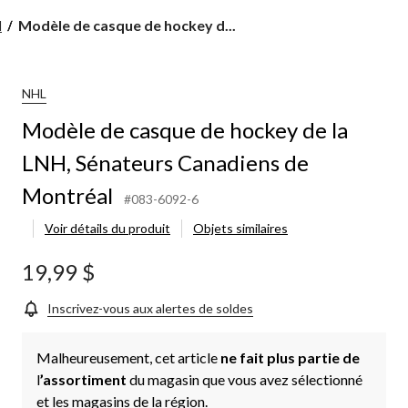
Modèle
l
Modèle de casque de hockey d...
de
casque
de
hockey
NHL
de
Modèle de casque de hockey de la
la
LNH,
LNH, Sénateurs Canadiens de
Sénateurs
Canadiens
Montréal
de
#083-6092-6
Montréal
Voir détails du produit
Objets similaires
19,99 $
Inscrivez-vous aux alertes de soldes
Malheureusement, cet article
ne fait plus partie de
l
’assortiment
du magasin que vous avez sélectionné
et les magasins de la région.