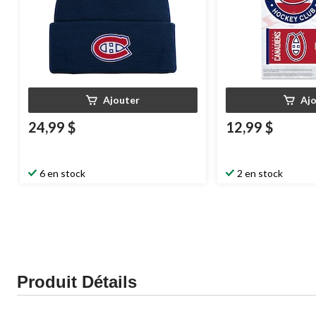
Ajouter
Aj
24,99 $
12,99 $
6 en stock
2 en stock
Produit Détails