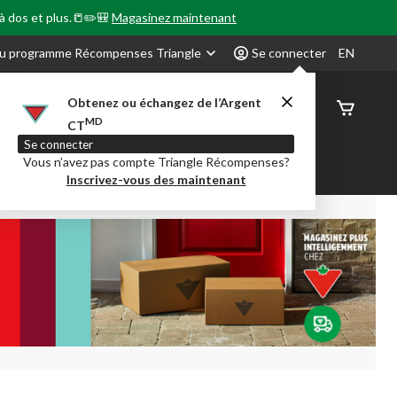
 à dos et plus.📒✏️🎒
Magasinez maintenant
u programme Récompenses Triangle
Se connecter
EN
Obtenez ou échangez de l’Argent
État de
MD
CT
command
Se connecter
Vous n’avez pas compte Triangle Récompenses?
our en Classe
Party City
Centre-auto
Inscrivez-vous des maintenant