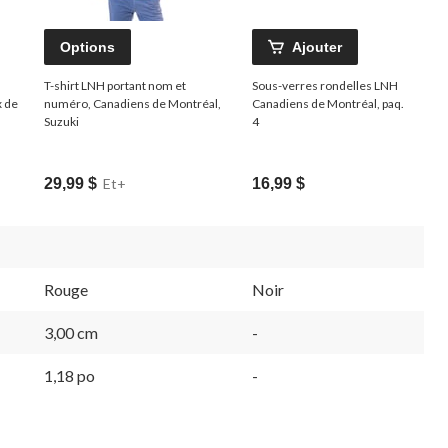
Options
Ajouter
T-shirt LNH portant nom et
Sous-verres rondelles LNH
x de
numéro, Canadiens de Montréal,
Canadiens de Montréal, paq.
Suzuki
4
29,99 $
Et+
16,99 $
Rouge
Noir
3,00 cm
-
1,18 po
-