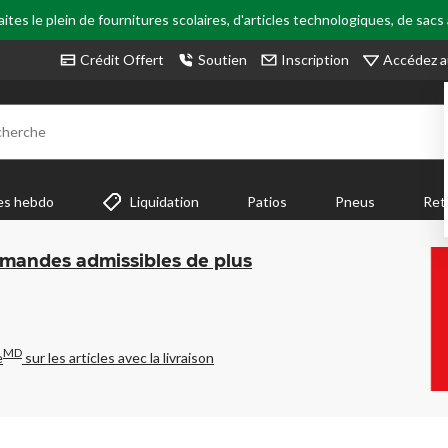
tes le plein de fournitures scolaires, d'articles technologiques, de sacs
Accédez a
Crédit Offert
Soutien
Inscription
cherche
es hebdo
Liquidation
Patios
Pneus
Ret
mmandes admissibles de plus
MD
e
sur les articles avec la livraison