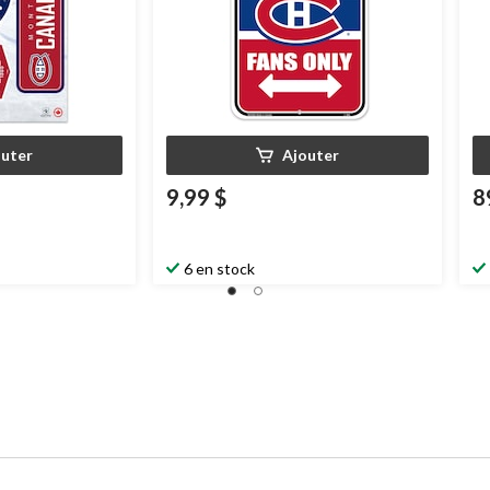
outer
Ajouter
9,99 $
8
6 en stock