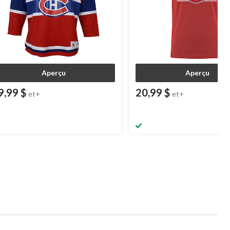
Aperçu
Aperçu
9,99 $
20,99 $
et+
et+