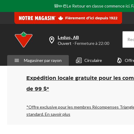
🎒✏️📒Le Retour en classe commence ici. Fai
Leduc, AB
Re
votre
Ouvert
⋅ Fermeture à 22:00
magasin
préféré
est
Magasiner par rayon
Circulaire
Offr
Leduc,
AB,
courament
Ouvert,
Expédition locale gratuite pour les co
Fermeture
à
de 99 $*
à
22:00
cliquer
pour
*Offre exclusive pour les membres Récompenses Triangl
changer
standard.
En savoir plus