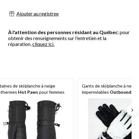
Ajouter au registree
À l'attention des personnes résidant au Québec
: pour
obtenir des renseignements sur l'entretien et la
réparation,
cliquez ici.
taines de ski/planche à neige
Gants de ski/planche à neige 
othermes
Hot Paws
pour femmes
imperméables
Outbound
, da
tailles variées