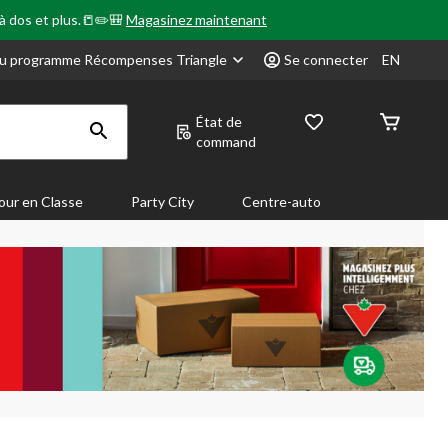
 à dos et plus.📒✏️🎒
Magasinez maintenant
u programme Récompenses Triangle
Se connecter
EN
État de
command
our en Classe
Party City
Centre-auto