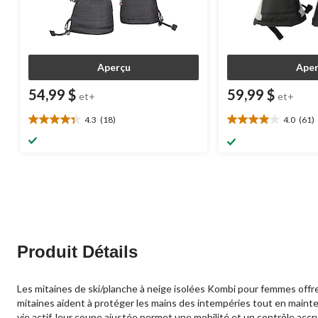
Aperçu
Aper
54,99 $
59,99 $
et+
et+
4.3
(18)
4.0
(61)
4.3
4.0
étoile(s)
étoile(s)
sur
sur
5.
5.
18
61
évaluations
évaluations
Produit Détails
Les mitaines de ski/planche à neige isolées Kombi pour femmes offre
mitaines aident à protéger les mains des intempéries tout en mainte
vie actif, leur coupe ajustée permet une mobilité et un contrôle accru