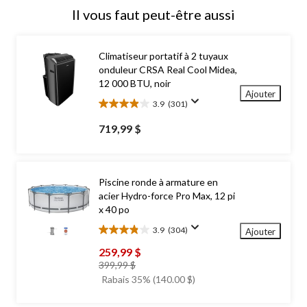
Il vous faut peut-être aussi
Climatiseur portatif à 2 tuyaux
onduleur CRSA Real Cool Midea,
12 000 BTU, noir
Ajouter
3.9
(301)
3.9
étoile(s)
719,99 $
sur
5.
301
évaluations
Piscine ronde à armature en
acier Hydro-force Pro Max, 12 pi
x 40 po
3.9
(304)
Ajouter
3.9
étoile(s)
259,99 $
sur
prix
399,99 $
5.
était
Rabais 35% (140.00 $)
304
399,99 $
évaluations