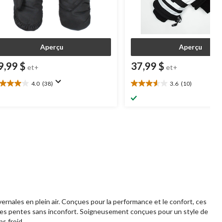
Aperçu
Aperçu
9,99 $
37,99 $
et+
et+
4.0
(38)
3.6
(10)
0
3.6
oile(s)
étoile(s)
r
sur
5.
8
10
aluations
évaluations
rnales en plein air. Conçues pour la performance et le confort, ces
r les pentes sans inconfort. Soigneusement conçues pour un style de
ps froid.