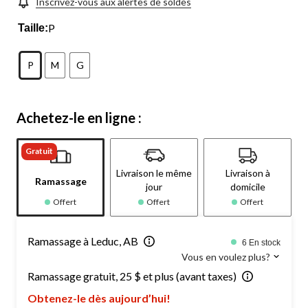
Inscrivez-vous aux alertes de soldes
P
Taille:
P
M
G
Achetez-le en ligne :
Gratuit
Livraison le même
Livraison à
Ramassage
jour
domicile
Offert
Offert
Offert
Ramassage à Leduc, AB
6 En stock
Vous en voulez plus?
Ramassage gratuit, 25 $ et plus (avant taxes)
Obtenez-le dès aujourd’hui!