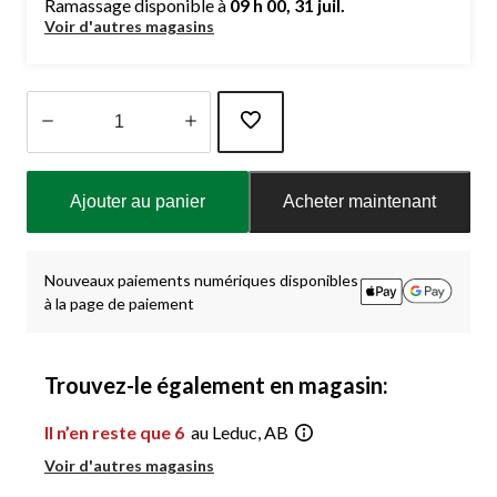
Ramassage disponible à
09 h 00, 31 juil.
Voir d'autres magasins
Quantité
mise
Ajouter au panier
Acheter maintenant
à
jour
à
1
Nouveaux paiements numériques disponibles
à la page de paiement
Trouvez-le également en magasin:
Il n’en reste que 6
au Leduc, AB
Voir d'autres magasins