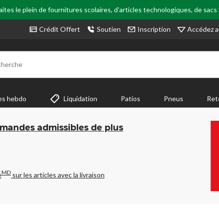
tes le plein de fournitures scolaires, d'articles technologiques, de sacs
Accédez a
Crédit Offert
Soutien
Inscription
cherche
es hebdo
Liquidation
Patios
Pneus
Ret
mmandes admissibles de plus
MD
e
sur les articles avec la livraison