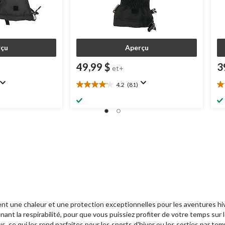
çu
Aperçu
49,99 $
3
et+
4.2
(81)
4.2
4.
étoile(s)
ét
sur
su
5.
5.
81
3
évaluations
év
nt une chaleur et une protection exceptionnelles pour les aventures hive
nant la respirabilité, pour que vous puissiez profiter de votre temps su
s, ce qui les rend parfaites pour les sports d'hiver ou les sorties par tem