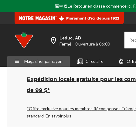
même
page.
🎒✏️📒Le Retour en classe commence ici. Fai
Leduc, AB
Re
votre
Fermé
⋅ Ouverture à 06:00
magasin
préféré
est
Magasiner par rayon
Circulaire
Offr
Leduc,
AB,
courament
Fermé,
Expédition locale gratuite pour les co
Ouverture
à
de 99 $*
à
06:00
cliquer
pour
*Offre exclusive pour les membres Récompenses Triangl
changer
standard.
En savoir plus