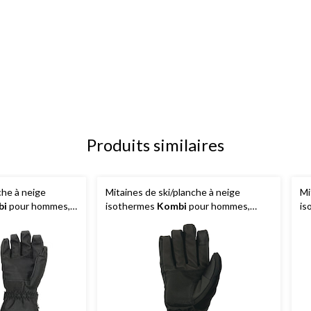
Produits similaires
che à neige
Mitaines de ski/planche à neige
Mi
bi
pour hommes,
isothermes
Kombi
pour hommes,
is
 écrans tactiles
compatibles avec les écrans tactiles