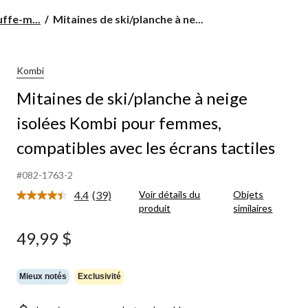
Mitaines
uffe-m...
Mitaines de ski/planche à ne...
de
ski/planche
à
neige
Kombi
isolées
Mitaines de ski/planche à neige
Kombi
pour
isolées Kombi pour femmes,
femmes,
compatibles
compatibles avec les écrans tactiles
avec
les
écrans
#082-1763-2
tactiles
4.4
(39)
Voir détails du
Objets
Lire
produit
similaires
les
39
commentaires.
49,99 $
Lien
vers
la
même
Mieux notés
Exclusivité
page.