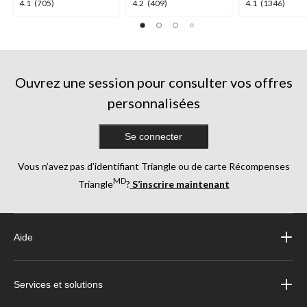
4.1
4.2
4.1
4.1
(705)
4.2
(409)
4.1
(1346)
étoile(s)
étoile(s)
étoile(s)
sur
sur
sur
5.
5.
5.
705
409
1346
évaluations
évaluations
évaluations
Ouvrez une session pour consulter vos offres
personnalisées
Se connecter
Vous n’avez pas d’identifiant Triangle ou de carte Récompenses
MD
Triangle
?
S’inscrire maintenant
Aide
Services et solutions