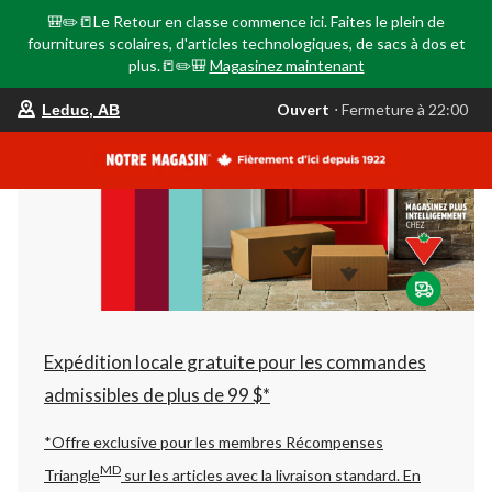
🎒✏️📒Le Retour en classe commence ici. Faites le plein de
fournitures scolaires, d'articles technologiques, de sacs à dos et
plus.📒✏️🎒
Magasinez maintenant
votre
Ouvert
⋅ Fermeture à 22:00
Leduc, AB
magasin
préféré
est
Leduc,
AB,
courament
Ouvert,
Fermeture
à
à
22:00
cliquer
pour
changer
Expédition locale gratuite pour les commandes
admissibles de plus de 99 $*
*Offre exclusive pour les membres Récompenses
MD
Triangle
sur les articles avec la livraison standard.
En