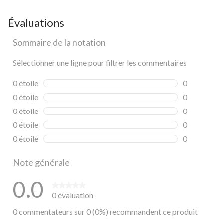
Évaluations
Sommaire de la notation
Sélectionner une ligne pour filtrer les commentaires
0 étoile
étoiles
0
0 commentai
0 étoile
étoiles
0
0 commentai
0 étoile
étoiles
0
0 commentai
0 étoile
étoiles
0
0 commentai
0 étoile
étoiles
0
0 commentai
Note générale
0.0
0 évaluation
0 commentateurs sur 0 (0%) recommandent ce produit