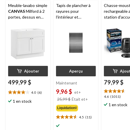
Meuble-lavabo simple
Tapis de plancher à
Chasse-moust
CANVAS
Milford à 2
rayures pour
rechargeable 
portes, dessus en
l'intérieur et
station d'accue
marbre, 36 po, blanc
l'extérieur
Korhani
Thermacell
E6
Studio
Loopscraper,
charbon
choix de couleurs, 2 x
3 pi
Ajouter
Aperçu
Ajou
499,99 $
79,99 $
Maintenant
9,96 $
et+
4.0
(6)
4.0
4.6
4.6
(1011)
prix
25,99 $
Était
et+
étoile(s)
1 en stock
étoile(s)
était
1 en stock
sur
sur
Liquidation◊
à
5.
5.
partir
6
4.5
(11)
1011
4.5
de
évaluations
évaluations
étoile(s)
25,99 $