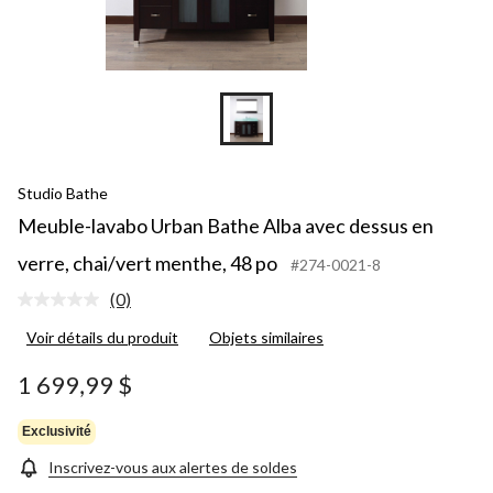
Studio Bathe
Meuble-lavabo Urban Bathe Alba avec dessus en
verre, chai/vert menthe, 48 po
#274-0021-8
(0)
Aucune
cote
Voir détails du produit
Objets similaires
pour
ce
produit.
1 699,99 $
Lien
vers
la
Exclusivité
même
page.
Inscrivez-vous aux alertes de soldes