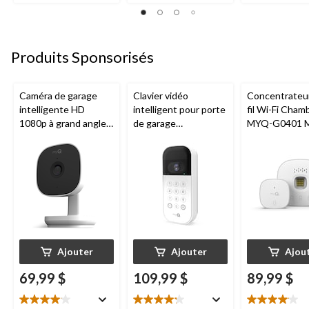
sur
5.
11
évaluations
Produits Sponsorisés
Caméra de garage
Clavier vidéo
Concentrateu
intelligente HD
intelligent pour porte
fil Wi-Fi Cham
1080p à grand angle
de garage
MYQ-G0401 
Chamberlain, vision
Chamberlain, vision
pour porte de
nocturne, résistante
nocturne, résistant
aux intempéries
aux intempéries,
blanc
Ajouter
Ajouter
Ajou
69,99 $
109,99 $
89,99 $