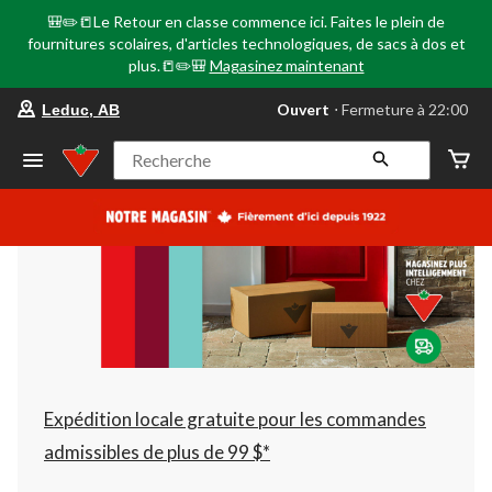
🎒✏️📒Le Retour en classe commence ici. Faites le plein de
fournitures scolaires, d'articles technologiques, de sacs à dos et
plus.📒✏️🎒
Magasinez maintenant
votre
Ouvert
⋅ Fermeture à 22:00
Leduc, AB
magasin
préféré
est
Recherche
Leduc,
AB,
courament
Ouvert,
Fermeture
à
à
22:00
cliquer
pour
changer
Expédition locale gratuite pour les commandes
admissibles de plus de 99 $*