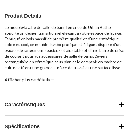
Produit Détails
Le meuble-lavabo de salle de bain Terrence de Urban Bathe
apporte un design transitionnel élégant à votre espace de lavage.
Fabriqué en bois massif de première qualité et d'une esthétique
sobre et cool, ce meuble-lavabo pratique et élégant dispose d'un
espace de rangement spacieux et ajustable et d'une barre de prise
de courant pour vos accessoires de salle de bains. L'éviers
rectangulaire en céramique sous plan et le comptoir en marbre de
culture offrent une grande surface de travail et une surface lisse
facile à nettoyer, tandis que les poignées et la quincaillerie en
chrome poli complètent le look de façon durable.
Afficher plus de détails
Caractéristiques
Spécifications