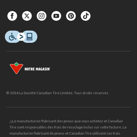
© 2026 La Société Canadian Tire Limitée. Tous droits réservés.
△Le manufacturier/fabricant des pneus que vous achetez et Canadian
Tire sont responsables des frais de recyclage inclus sur cette facture. Le
manufacturier/fabricant de pneus et Canadian Tire utilisent ces frais