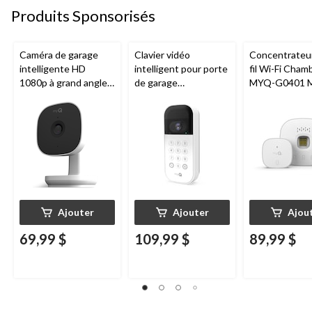
Produits Sponsorisés
Caméra de garage
Clavier vidéo
Concentrateu
intelligente HD
intelligent pour porte
fil Wi-Fi Cham
1080p à grand angle
de garage
MYQ-G0401 
Chamberlain, vision
Chamberlain, vision
pour porte de
nocturne, résistante
nocturne, résistant
aux intempéries
aux intempéries,
blanc
Ajouter
Ajouter
Ajou
69,99 $
109,99 $
89,99 $