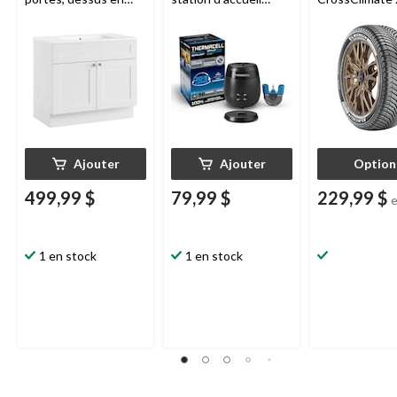
marbre, 36 po, blanc
Thermacell
E65,
véhicules de 
charbon
et multisegm
Ajouter
Ajouter
Option
499,99 $
79,99 $
229,99 $
1 en stock
1 en stock