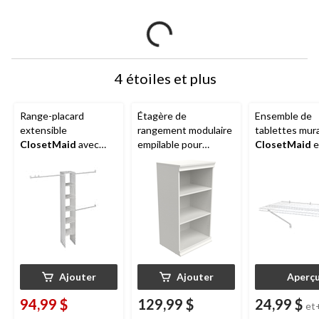
4 étoiles et plus
Range-placard
Étagère de
Ensemble de
extensible
rangement modulaire
tablettes mur
ClosetMaid
avec
empilable pour
ClosetMaid
en
3 tringles, blanc, 12
placard
ClosetMaid
,
métallique av
po
blanc
matériel d'inst
tailles variées
Ajouter
Ajouter
Aperç
94,99 $
129,99 $
24,99 $
et