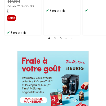
prix
119,99 $
était
Rabais 21% (25.00
119,99 $
6 en stock
$)
Solde
8 en stock