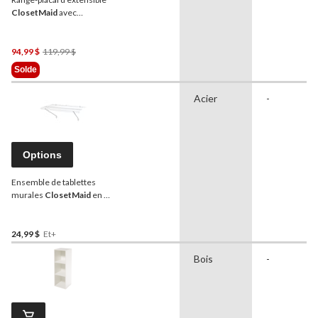
ClosetMaid
avec
3 tringles, blanc, 12 po
Prix
94,99 $
119,99 $
Était
Solde
119,99 $
Acier
-
Options
Ensemble de tablettes
murales
ClosetMaid
en fil
métallique avec matériel
d'installation, tailles
variées
24,99 $
Et+
Bois
-