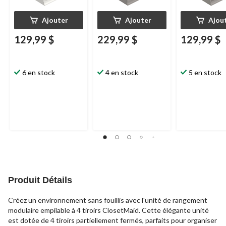
Ajouter
Ajouter
Ajou
129,99 $
229,99 $
129,99 $
6 en stock
4 en stock
5 en stock
Produit Détails
Créez un environnement sans fouillis avec l'unité de rangement
modulaire empilable à 4 tiroirs ClosetMaid. Cette élégante unité
est dotée de 4 tiroirs partiellement fermés, parfaits pour organiser