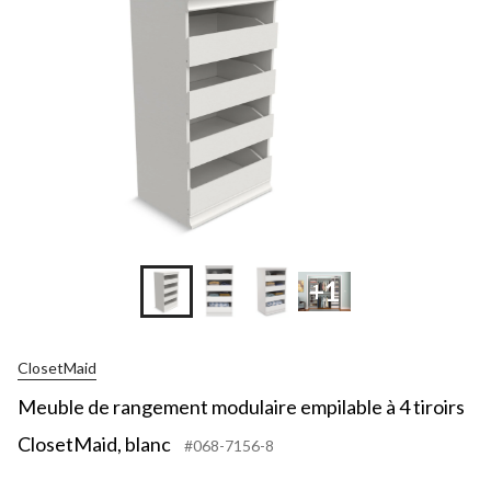
+1
ClosetMaid
Meuble de rangement modulaire empilable à 4 tiroirs
ClosetMaid, blanc
#068-7156-8