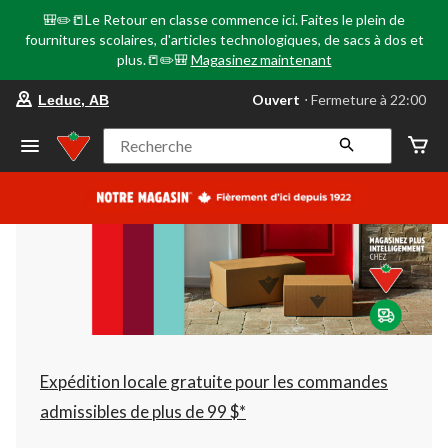
🎒✏️📒Le Retour en classe commence ici. Faites le plein de
fournitures scolaires, d'articles technologiques, de sacs à dos et
plus.📒✏️🎒
Magasinez maintenant
votre
Ouvert
⋅ Fermeture à 22:00
Leduc, AB
magasin
préféré
est
Recherche
Leduc,
AB,
courament
Ouvert,
Fermeture
à
à
22:00
cliquer
pour
changer
Expédition locale gratuite pour les commandes
admissibles de plus de 99 $*