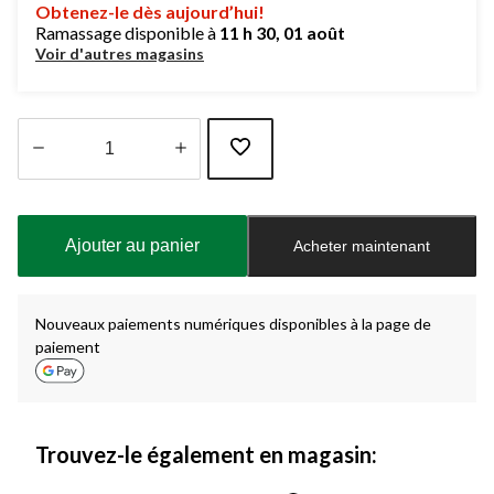
Obtenez-le dès aujourd’hui!
Ramassage disponible à
11 h 30, 01 août
Voir d'autres magasins
Quantité
mise
à
Ajouter au panier
Acheter maintenant
jour
à
1
Nouveaux paiements numériques disponibles à la page de
paiement
Trouvez-le également en magasin: