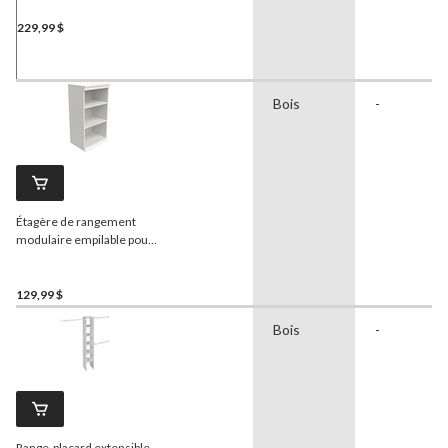
229,99 $
Bois
-
Étagère de rangement
modulaire empilable pour
placard
ClosetMaid
, blanc
129,99 $
Bois
-
Range-placard extensible