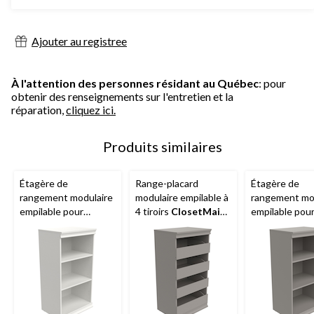
Ajouter au registree
À l'attention des personnes résidant au Québec
: pour
obtenir des renseignements sur l'entretien et la
réparation,
cliquez ici.
Produits similaires
Étagère de
Range-placard
Étagère de
rangement modulaire
modulaire empilable à
rangement mo
empilable pour
4 tiroirs
ClosetMaid
,
empilable pou
placard
ClosetMaid
,
taupe
placard
Close
blanc
taupe