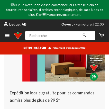
🎒✏️📒Le Retour en classe commence ici. Faites le plein de
fournitures scolaires, d'articles technologiques, de sacs à dos et
plus.📒✏️🎒
Magasinez maintenant
votre
Ouvert
⋅ Fermeture à 22:00
Leduc, AB
magasin
préféré
est
Recherche
Leduc,
AB,
courament
Ouvert,
Fermeture
à
à
22:00
cliquer
pour
changer
Expédition locale gratuite pour les commandes
admissibles de plus de 99 $*