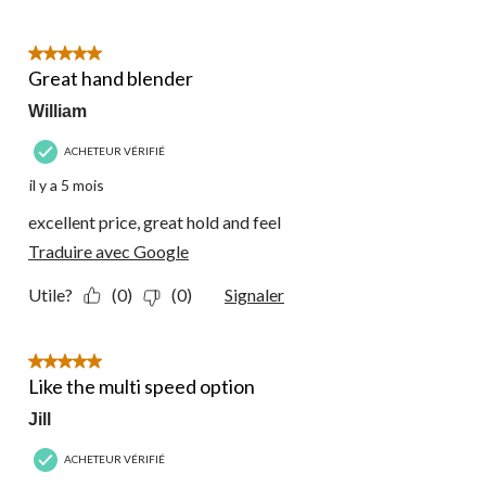
5 étoile(s) sur 5.
Great hand blender
William
ACHETEUR VÉRIFIÉ
il y a 5 mois
excellent price, great hold and feel
Traduire avec Google
Utile?
(0)
(0)
Signaler
5 étoile(s) sur 5.
Like the multi speed option
Jill
ACHETEUR VÉRIFIÉ