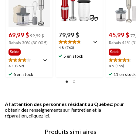
inoxydable
69,99 $
79,99 $
45,99 $
prix
99,99 $
77
était
Rabais 30% (30.00 $)
Rabais 41% (3
99,99 $
4.8
4.8
(760)
Solde
Solde
étoile(s)
5 en stock
sur
5.
4.1
4.5
4.1
(269)
4.5
(155)
760
étoile(s)
étoile(s)
6 en stock
11 en stock
évaluations
sur
sur
5.
5.
269
155
évaluations
évaluations
À l'attention des personnes résidant au Québec
: pour
obtenir des renseignements sur l'entretien et la
réparation,
cliquez ici.
Produits similaires