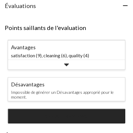
Évaluations
Points saillants de l'evaluation
Avantages
satisfaction (9),
cleaning (6),
quality (4)
Désavantages
Impossible de générer un Désavantages approprié pour le
moment.
SEE ALL REVIEWS
Click
to