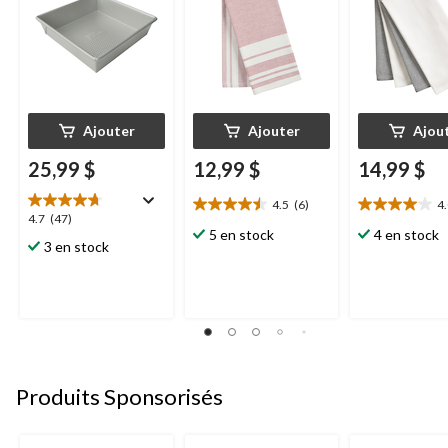
Ajouter
Ajouter
Ajou
25,99 $
12,99 $
14,99 $
4.5
(6)
4
4.5
4.0
4.7
4.7
(47)
étoile(s)
étoile(s)
5 en stock
4 en stock
étoile(s)
3 en stock
sur
sur
sur
5.
5.
5.
6
2
47
évaluations
évaluations
évaluations
Produits Sponsorisés