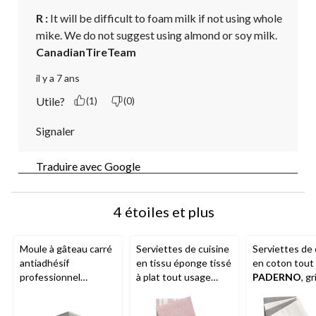
R :
 It will be difficult to foam milk if not using whole 
mike. We do not suggest using almond or soy milk.
CanadianTireTeam
il y a 7 ans
Utile?
(1)
(0)
Signaler
Traduire avec Google
4 étoiles et plus
Moule à gâteau carré
Serviettes de cuisine
Serviettes de 
antiadhésif
en tissu éponge tissé
en coton tout
professionnel
à plat tout usage
PADERNO
, gr
PADERNO
, 8 x 8 po
PADERNO
, rouge,
4
paq. 2