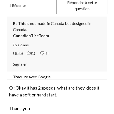
Répondre à cette
1 Réponse
question
R :
 This is not made in Canada but designed in 
Canada.
CanadianTireTeam
il y a 6 ans
Utile?
(1)
(1)
Signaler
Traduire avec Google
Q : Okay it has 2 speeds, what are they, does it
have a soft or hard start.
Thank you