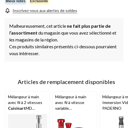
même
Mieux notés
Exclusivité
page.
Inscrivez-vous aux alertes de soldes
Malheureusement, cet article
ne fait plus partie de
l
’assortiment
du magasin que vous avez sélectionné et
les magasins de la région.
Ces produits similaires présentés ci-dessous pourraient
vous intéresser.
Articles de remplacement disponibles
Mélangeur à main
Mélangeur à main
Mélangeur à m
avec fil à 2 vitesses
avec fil à vitesse
Immersion Vid
Cuisinart
MD
variable
PADERNO
SmartStickMD avec
KitchenAid
MD avec
accessoires hachoir
bocal pour mélanger,
et fouet, acier
rouge empire