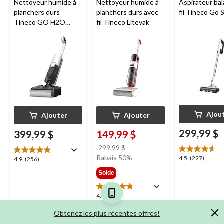
Nettoyeur humide à
Nettoyeur humide à
Aspirateur bal
planchers durs
planchers durs avec
fil Tineco Go S
Tineco GO H2O
fil Tineco Litevak
HammerHead
Ajou
Ajouter
Ajouter
299,99 $
399,99 $
149,99 $
prix
299,99 $
était
Rabais 50%
4.5
4.5
(227)
4.9
4.9
(256)
299,99 $
étoile(s)
étoile(s)
Solde
sur
sur
5.
5.
4.8
4.8
(85)
227
256
étoile(s)
évaluations
évaluations
Obtenez les plus récentes offres!
sur