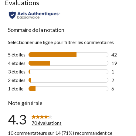
go
Évaluations
to
all
reviews
Sommaire de la notation
Sélectionner une ligne pour filtrer les commentaires
5 étoiles
étoiles
42
42 commenta
4 étoiles
étoiles
19
19 commenta
3 étoiles
étoiles
1
1 commentai
2 étoiles
étoiles
2
2 commentai
1 étoile
étoiles
6
6 commentai
Note générale
4.3
70 évaluations
10 commentateurs sur 14 (71%) recommandent ce