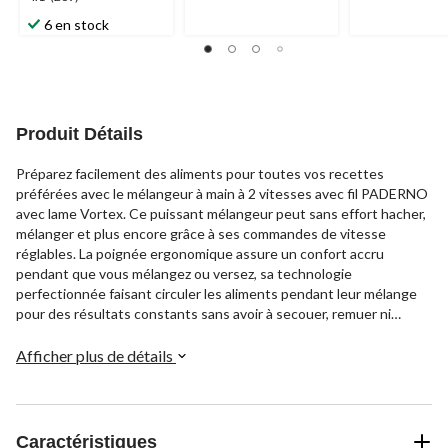
étoile(s)
6 en stock
sur
5.
269
évaluations
Produit Détails
Préparez facilement des aliments pour toutes vos recettes
préférées avec le mélangeur à main à 2 vitesses avec fil PADERNO
avec lame Vortex. Ce puissant mélangeur peut sans effort hacher,
mélanger et plus encore grâce à ses commandes de vitesse
réglables. La poignée ergonomique assure un confort accru
pendant que vous mélangez ou versez, sa technologie
perfectionnée faisant circuler les aliments pendant leur mélange
pour des résultats constants sans avoir à secouer, remuer ni
incliner le mélangeur.
Afficher plus de détails
Caractéristiques