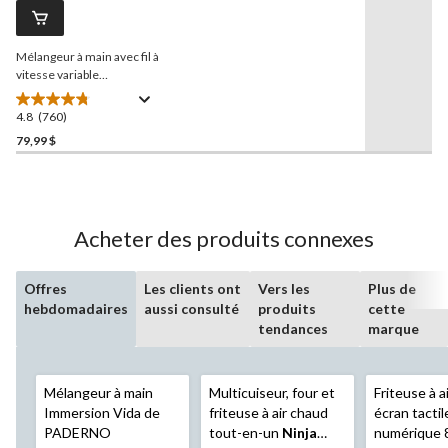
Lien
vers
la
Mélangeur à main avec fil à
même
page.
vitesse variable
KitchenAid
MD avec bocal
pour mélanger, rouge
4.8
(760)
4.8
empire
étoile(s)
79,99 $
sur
5.
760
évaluations
Acheter des produits connexes
Offres
Les clients ont
Vers les
Plus de
hebdomadaires
aussi consulté
produits
cette
tendances
marque
Mélangeur à main
Multicuiseur, four et
Friteuse à a
Immersion Vida de
friteuse à air chaud
écran tactil
PADERNO
tout-en-un
Ninja
numérique 