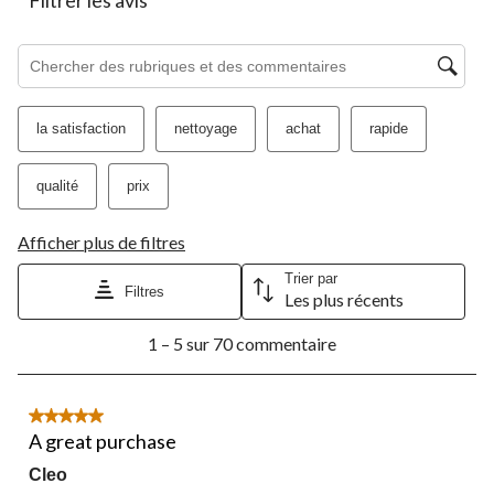
Zone de recherche de sujet et d'avis
la satisfaction
nettoyage
achat
rapide
qualité
prix
Afficher plus de filtres
Trier par
Filtres
Les plus récents
1
1 – 5 sur 70 commentaire
à
5
sur
70
5 étoile(s) sur 5.
commentaire.
A great purchase
Cleo