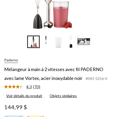
+10
+1
Paderno
Mélangeur à main à 2 vitesses avec fil PADERNO
avec lame Vortex, acier inoxydable noir
#043-5256-0
4.3
(70)
Lire
les
Voir détails du produit
Objets similaires
70
commentaires.
Lien
144,99 $
vers
la