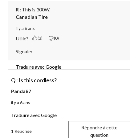
R :
 This is 300W.
Canadian Tire
il y a 6 ans
Utile?
(3)
(0)
Signaler
Traduire avec Google
Q : Is this cordless?
Panda87
il y a 6 ans
Traduire avec Google
Répondre à cette
1 Réponse
question