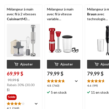
Mélangeur à main
Mélangeur à main
Mélangeur à m
avec fil à 2 vitesses
avec fil à vitesse
Braun
avec
Cuisinart
MD
variable
technologie
SmartStickMD avec
KitchenAid
MD avec
Variospeed
accessoires hachoir
bocal pour mélanger,
et fouet, acier
rouge empire
inoxydable
Ajouter
Ajouter
Ajou
69,99 $
79,99 $
79,99 $
prix
99,99 $
était
Rabais 30% (30.00
4.8
4.6
4.8
(760)
4.6
(99)
99,99 $
$)
étoile(s)
étoile(s)
5 en stock
11 en stock
sur
sur
Solde
5.
5.
760
99
4.1
4.1
(269)
évaluations
évaluations