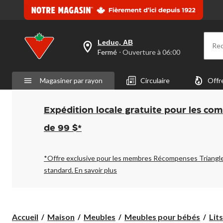
Leduc, AB
Re
votre
Fermé
⋅ Ouverture à 06:00
magasin
préféré
est
Magasiner par rayon
Circulaire
Offr
Leduc,
AB,
courament
Fermé,
Expédition locale gratuite pour les co
Ouverture
à
de 99 $*
à
06:00
cliquer
pour
*Offre exclusive pour les membres Récompenses Triangl
changer
standard.
En savoir plus
Accueil
Maison
Meubles
Meubles pour bébés
Lit