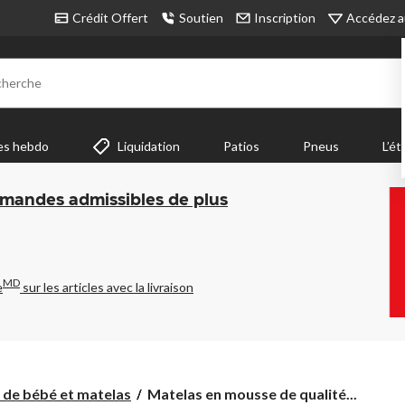
Accédez a
Crédit Offert
Soutien
Inscription
cherche
es hebdo
Liquidation
Patios
Pneus
L’ét
mmandes admissibles de plus
MD
e
sur les articles avec la livraison
Matelas
s de bébé et matelas
Matelas en mousse de qualité...