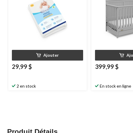
Ajouter
Aj
29,99 $
399,99 $
2 en stock
En stock en ligne
Produit Détails