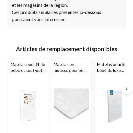
et les magasins de la région.
Ces produits similaires présentés ci-dessous
pourraient vous intéresser.
Articles de remplacement disponibles
Matelas pour lit de
Matelas en
Matelas pour lit de
bébé et tout-petit
mousse pour bébé
bébé de luxe
Graco
Premium
et tout petit
Simmons
Dual-Comfort
Graco
Premium,
Beautyrest Cloud
blanc