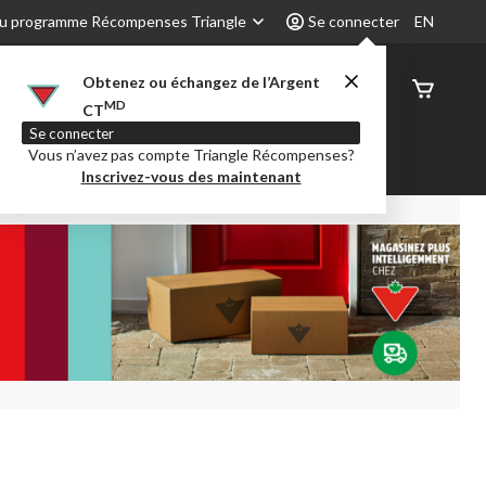
u programme Récompenses Triangle
Se connecter
EN
Obtenez ou échangez de l’Argent
État de
MD
CT
command
Se connecter
Vous n’avez pas compte Triangle Récompenses?
é
Party City
Centre-auto
Inscrivez-vous des maintenant