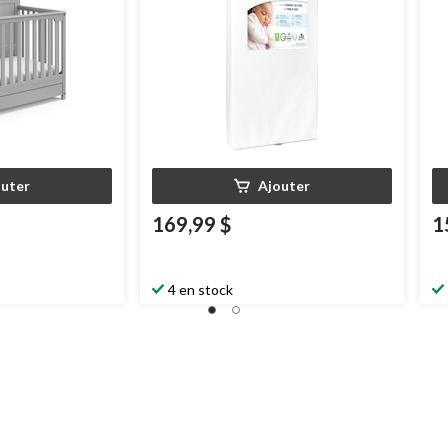
outer
Ajouter
169,99 $
1
4 en stock