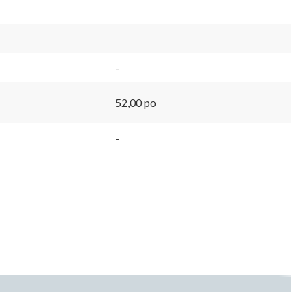
-
52,00 po
-