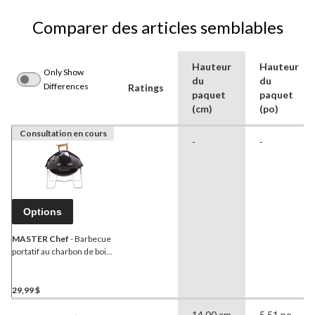
Comparer des articles semblables
Hauteur
Hauteur
Only Show
du
du
Differences
Ratings
paquet
paquet
(cm)
(po)
Consultation en cours
-
-
Options
MASTER Chef
- Barbecue
portatif au charbon de bois,
acier, 14 po
29,99 $
14,00 cm
5,51 po