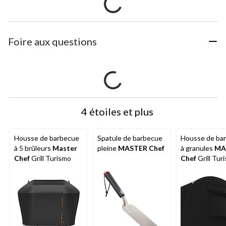
Foire aux questions
4 étoiles et plus
Housse de barbecue
Spatule de barbecue
Housse de ba
à 5 brûleurs
Master
pleine
MASTER Chef
à granules
MA
Chef
Grill Turismo
Chef
Grill Tur
avec 2 poigné
ventilées