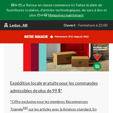
🎒✏️📒Le Retour en classe commence ici. Faites le plein de
fournitures scolaires, d'articles technologiques, de sacs à dos et
plus.📒✏️🎒
Magasinez maintenant
votre
Ouvert
⋅ Fermeture à 22:00
Leduc, AB
magasin
préféré
est
Leduc,
AB,
courament
Ouvert,
Fermeture
à
à
22:00
cliquer
pour
changer
Expédition locale gratuite pour les commandes
admissibles de plus de 99 $*
*Offre exclusive pour les membres Récompenses
MD
Triangle
sur les articles avec la livraison standard.
En