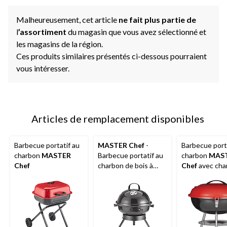
Malheureusement, cet article
ne fait plus partie de
l
’assortiment
du magasin que vous avez sélectionné et
les magasins de la région.
Ces produits similaires présentés ci-dessous pourraient
vous intéresser.
Articles de remplacement disponibles
Barbecue portatif au
MASTER Chef
-
Barbecue port
charbon
MASTER
Barbecue portatif au
charbon
MAS
Chef
charbon de bois à
Chef
avec cha
pieds pliables
pliant, 14 po