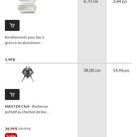
6,70 cm
2,64 po
Revêtements pour bac à
graisse en aluminium
jetables
MASTER Chef
,
paq. 5
5,99 $
38,00 cm
14,96 po
MASTER Chef
- Barbecue
portatif au charbon de bois
à pieds pliables
Prix
34,99 $
39,99 $
Était
Solde