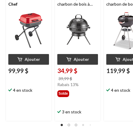
Chef
charbon de bois à
charbon de boi
pieds pliables
panier de ran
inférieur, 18 p
Ajouter
Ajouter
Ajou
99,99 $
34,99 $
119,99 $
prix
39,99 $
était
Rabais 13%
4 en stock
39,99 $
4 en stock
Solde
3 en stock