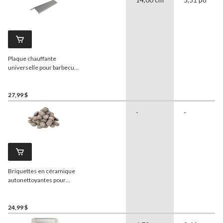
Plaque chauffante
universelle pour barbecue
en acier inoxydable
Master
Chef
27,99 $
-
-
Briquettes en céramique
autonettoyantes pour
barbecue
MASTER Chef
,
chaleur uniforme, 4 kg
24,99 $