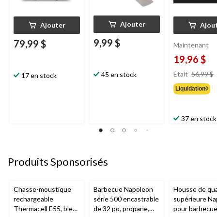
Ajouter
Ajouter
Ajou
9,99 $
79,99 $
Maintenant
19,96 $
Était
56,99 $
45 en stock
17 en stock
Liquidation◊
37 en stock
Produits Sponsorisés
Chasse-moustique
Barbecue Napoleon
Housse de qua
rechargeable
série 500 encastrable
supérieure Na
Thermacell E55, bleu
de 32 po, propane,
pour barbecu