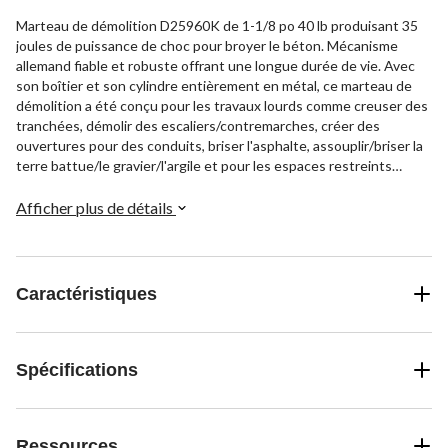
Marteau de démolition D25960K de 1-1/8 po 40 lb produisant 35
joules de puissance de choc pour broyer le béton. Mécanisme
allemand fiable et robuste offrant une longue durée de vie. Avec
son boîtier et son cylindre entièrement en métal, ce marteau de
démolition a été conçu pour les travaux lourds comme creuser des
tranchées, démolir des escaliers/contremarches, créer des
ouvertures pour des conduits, briser l'asphalte, assouplir/briser la
terre battue/le gravier/l'argile et pour les espaces restreints
lorsque de grandes puissances sont nécessaires. Technologie
Active Vibration Control utilisant moins de vibrations pour réduire
Afficher plus de détails
la fatigue de l'utilisateur et accroître la productivité.
Caractéristiques
Spécifications
Ressources