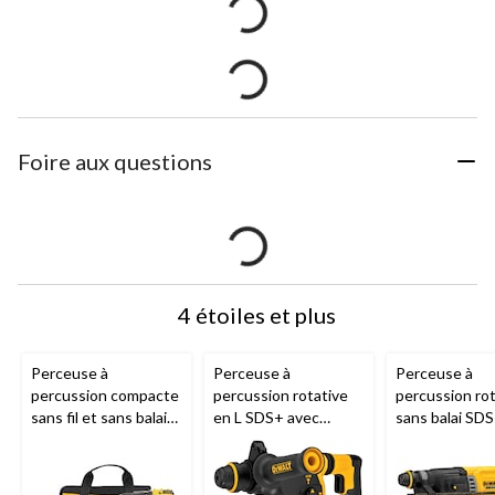
Foire aux questions
4 étoiles et plus
Perceuse à
Perceuse à
Perceuse à
percussion compacte
percussion rotative
percussion rot
sans fil et sans balais
en L SDS+ avec
sans balai SDS
de 1/2 po
DEWALT
amortisseur
DEWALT
modes poigné
DCD798D1 20 V
D25333K, 1-1/8 po
DEWALT
DCH
MAX
20 V MAX XR, 