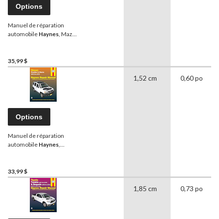
Options
Manuel de réparation
automobile
Haynes
, Mazda
3 2004 à 2001, 61012
35,99 $
1,52 cm
0,60 po
Options
Manuel de réparation
automobile
Haynes
,
Nissan Frontier et Xterra
2005 à 2012, 72032
33,99 $
1,85 cm
0,73 po