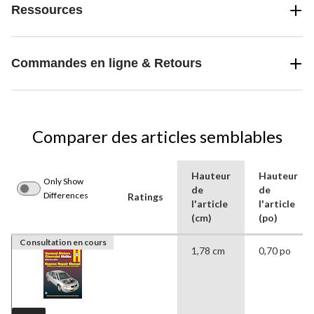
Ressources
Commandes en ligne & Retours
Comparer des articles semblables
Hauteur
Hauteur
Only Show
de
de
Differences
Ratings
l'article
l'article
(cm)
(po)
Consultation en cours
1,78 cm
0,70 po