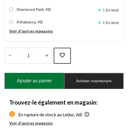
Sherwood Park, AB
1 En stock
Athabasca, AB
1 En stock
Voir d'autres magasins
Quantité
mise
à
Ajouter au panier
Acheter maintenant
jour
à
1
Trouvez-le également en magasin:
En rupture de stock au Leduc, AB
Voir d'autres magasins