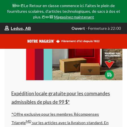
🎒✏️📒Le Retour en classe commence ici. Faites le plein de
fournitures scolaires, d'articles technologiques, de sacs à dos et
plus.📒✏️🎒
Magasinez maintenant
votre
Ouvert
⋅ Fermeture à 22:00
Leduc, AB
magasin
préféré
est
Leduc,
AB,
courament
Ouvert,
Fermeture
à
à
22:00
cliquer
pour
changer
Expédition locale gratuite pour les commandes
admissibles de plus de 99 $*
*Offre exclusive pour les membres Récompenses
MD
Triangle
sur les articles avec la livraison standard.
En