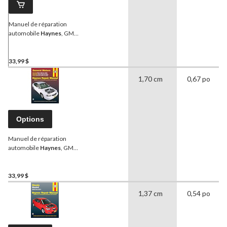
Manuel de réparation
automobile
Haynes
, GM
Chevrolet Malibu 2004 à
2012, 38027
33,99 $
1,70 cm
0,67 po
Options
Manuel de réparation
automobile
Haynes
, GM
Chevrolet Oldsmobile
Pontiac, 38026
33,99 $
1,37 cm
0,54 po