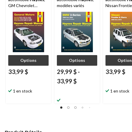
GM Chevrolet
modèles variés
Nissan Frontie
Oldsmobile Pontiac,
Xterra 2005 à 
38026
72032
Options
Options
Option
33,99 $
29,99 $
-
33,99 $
33,99 $
1 en stock
1 en stock