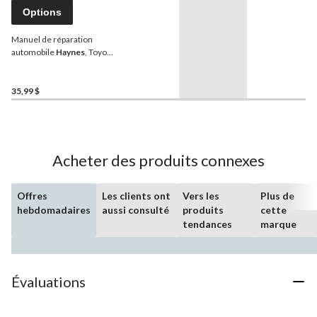
Options
Manuel de réparation
automobile
Haynes
, Toyota
Tundra 2007 à 2012 et
Sequoia 2008 à 2012,
92179
35,99 $
Acheter des produits connexes
Offres
Les clients ont
Vers les
Plus de
hebdomadaires
aussi consulté
produits
cette
tendances
marque
Évaluations