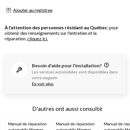
Ajouter au registree
À l'attention des personnes résidant au Québec
: pour
obtenir des renseignements sur l'entretien et la
réparation,
cliquez ici.
Besoin d’aide pour l’installation?
Les services automobiles sont disponibles dans
votre magasin
En voir plus
D'autres ont aussi consulté
Manuel de réparation
Manuel de réparation
Manuel de rép
automobile
Haynes
,
automobile
Haynes
,
automobile
Ha