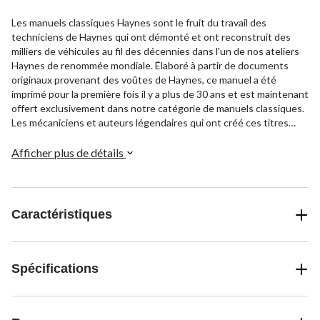
Les manuels classiques Haynes sont le fruit du travail des
techniciens de Haynes qui ont démonté et ont reconstruit des
milliers de véhicules au fil des décennies dans l'un de nos ateliers
Haynes de renommée mondiale. Élaboré à partir de documents
originaux provenant des voûtes de Haynes, ce manuel a été
imprimé pour la première fois il y a plus de 30 ans et est maintenant
offert exclusivement dans notre catégorie de manuels classiques.
Les mécaniciens et auteurs légendaires qui ont créé ces titres
peuvent avoir pris leur retraite depuis, mais nous avons
soigneusement conservé les renseignements originaux afin que
Afficher plus de détails
vous puissiez acheter une toute nouvelle édition pour votre
véhicule classique ou moderne.
Caractéristiques
Spécifications