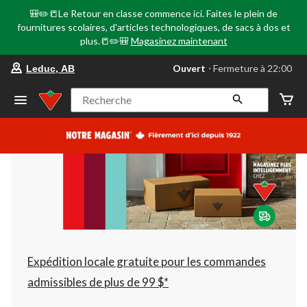
🎒✏️📒Le Retour en classe commence ici. Faites le plein de
fournitures scolaires, d'articles technologiques, de sacs à dos et
plus.📒✏️🎒
Magasinez maintenant
votre
Ouvert
⋅ Fermeture à 22:00
Leduc, AB
magasin
préféré
est
Recherche
Leduc,
AB,
courament
Ouvert,
Fermeture
à
à
22:00
cliquer
pour
changer
Expédition locale gratuite pour les commandes
admissibles de plus de 99 $*