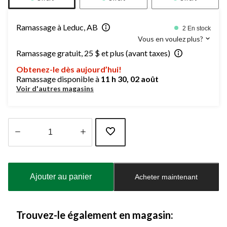
Ramassage à Leduc, AB
2 En stock
Vous en voulez plus?
Ramassage gratuit, 25 $ et plus (avant taxes)
Obtenez-le dès aujourd’hui!
Ramassage disponible à
11 h 30, 02 août
Voir d'autres magasins
Quantité
mise
à
Ajouter au panier
Acheter maintenant
jour
à
1
Trouvez-le également en magasin: