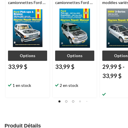
camionnettes Ford et
camionnettes Ford et
modèles varié
Bronco 1980 à 1996,
Expedition 1997,
36058
36059
Options
Options
Option
33,99 $
33,99 $
29,99 $
-
33,99 $
1 en stock
2 en stock
Produit Détails