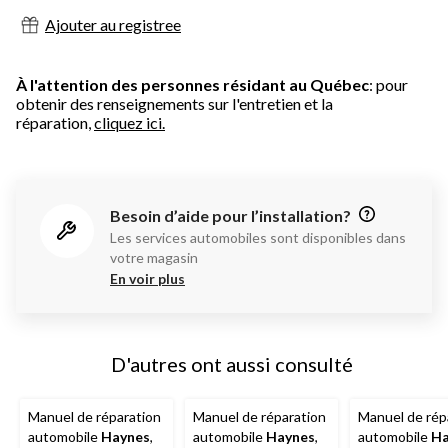
Ajouter au registree
À l'attention des personnes résidant au Québec
: pour
obtenir des renseignements sur l'entretien et la
réparation,
cliquez ici.
Besoin d’aide pour l’installation?
Les services automobiles sont disponibles dans
votre magasin
En voir plus
D'autres ont aussi consulté
Manuel de réparation
Manuel de réparation
Manuel de rép
automobile
Haynes
,
automobile
Haynes
,
automobile
Ha