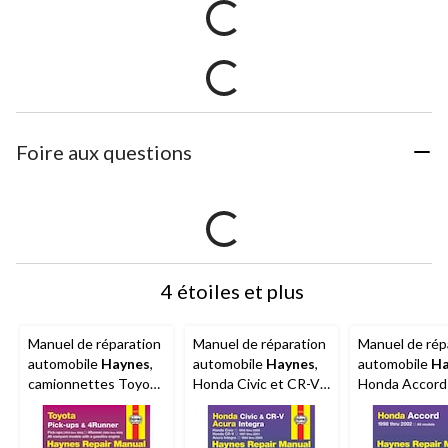
Foire aux questions
4 étoiles et plus
Manuel de réparation
Manuel de réparation
Manuel de rép
automobile
Haynes
,
automobile
Haynes
,
automobile
Ha
camionnettes Toyota
Honda Civic et CR-V
Honda Accord
1979 à 1995 et
Acura Integra 1994 à
2002, 42014
4Runner 1984 à 1995,
2001, 42025
92075