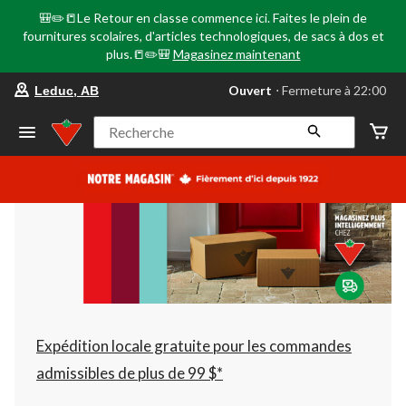
🎒✏️📒Le Retour en classe commence ici. Faites le plein de
fournitures scolaires, d'articles technologiques, de sacs à dos et
plus.📒✏️🎒
Magasinez maintenant
votre
Ouvert
⋅ Fermeture à 22:00
Leduc, AB
magasin
préféré
est
Recherche
Leduc,
AB,
courament
Ouvert,
Fermeture
à
à
22:00
cliquer
pour
changer
Expédition locale gratuite pour les commandes
admissibles de plus de 99 $*