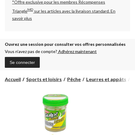
*Offre exclusive pour les membres Récompenses
MD
Triangle
sur les articles avec la livraison standard.
En
savoir plus
Ouvrez une session pour consulter vos offres personnalisées
Vous n’avez pas de compte?
Adhérez maintenant
Se connecter
Accueil
Sports et loisirs
Pêche
Leurres et appâts
A