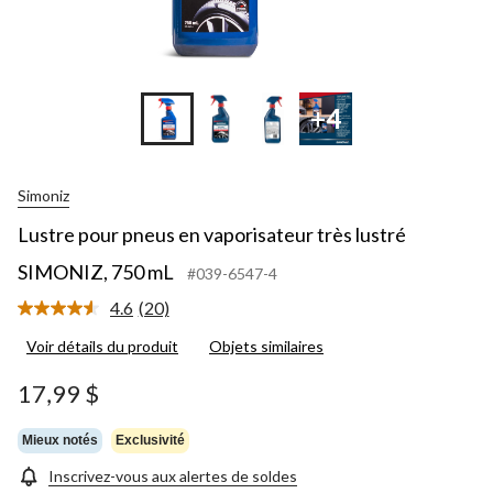
+4
Simoniz
Lustre pour pneus en vaporisateur très lustré
SIMONIZ, 750 mL
#039-6547-4
4.6
(20)
Lire
les
Voir détails du produit
Objets similaires
20
commentaires.
Lien
17,99 $
vers
la
même
Mieux notés
Exclusivité
page.
Inscrivez-vous aux alertes de soldes