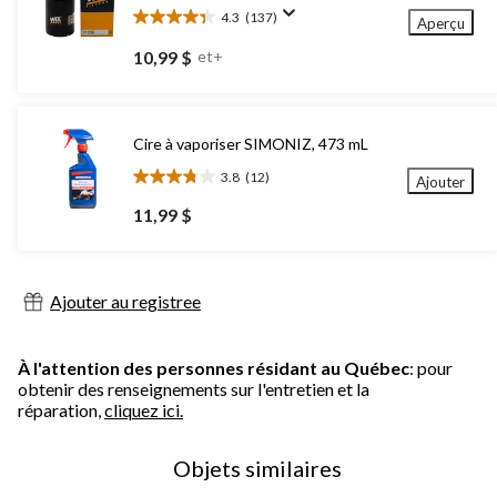
4.3
(137)
Aperçu
4.3
étoile(s)
10,99 $
et+
sur
5.
137
évaluations
Cire à vaporiser SIMONIZ, 473 mL
3.8
(12)
Ajouter
3.8
étoile(s)
11,99 $
sur
5.
12
évaluations
Ajouter au registree
À l'attention des personnes résidant au Québec
: pour
obtenir des renseignements sur l'entretien et la
réparation,
cliquez ici.
Objets similaires