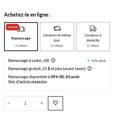
Achetez-le en ligne :
Gratuit
Livraison le même
Livraison à
Ramassage
jour
domicile
Offert
Offert
Offert
Ramassage à Leduc, AB
9 En stock
Ramassage gratuit, 25 $ et plus (avant taxes)
Ramassage disponible à
09 h 00, 03 août
Voir d'autres magasins
Quantité