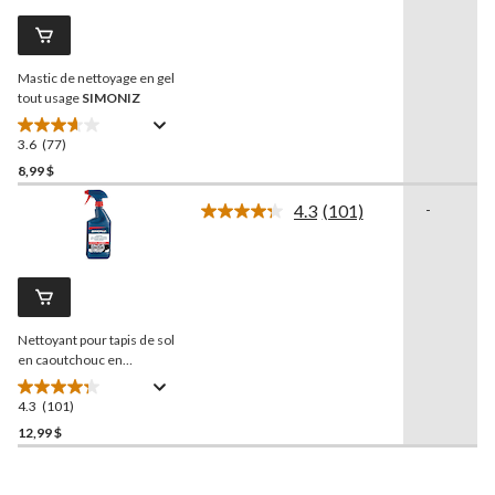
commentaires.
Lien
vers
la
Mastic de nettoyage en gel
même
page.
tout usage
SIMONIZ
3.6
(77)
3.6
étoile(s)
8,99 $
sur
4.3
(101)
-
5.
Lire
77
les
101
évaluations
commentaires.
Lien
vers
la
Nettoyant pour tapis de sol
même
page.
en caoutchouc en
vaporisateur
SIMONIZ
,
750 mL
4.3
(101)
4.3
étoile(s)
12,99 $
sur
5.