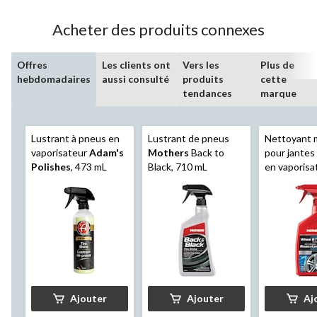
101
évaluations
Acheter des produits connexes
Offres
Les clients ont
Vers les
Plus de
hebdomadaires
aussi consulté
produits
cette
tendances
marque
Lustrant à pneus en
Lustrant de pneus
Nettoyant 
vaporisateur
Adam's
Mothers
Back to
pour jantes
Polishes
, 473 mL
Black, 710 mL
en vaporisa
Mothers
, 
Ajouter
Ajouter
Aj