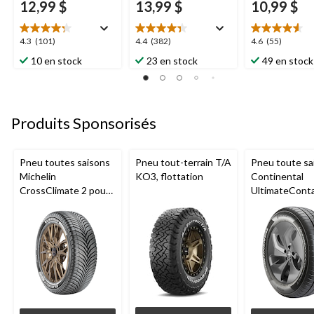
12,99 $
13,99 $
10,99 $
4.3
4.4
4.6
4.3
(101)
4.4
(382)
4.6
(55)
étoile(s)
étoile(s)
étoile(s)
10 en stock
23 en stock
49 en stock
sur
sur
sur
5.
5.
5.
101
382
55
évaluations
évaluations
évaluations
Produits Sponsorisés
Pneu toutes saisons
Pneu tout-terrain T/A
Pneu toute sa
Michelin
KO3, flottation
Continental
CrossClimate 2 pour
UltimateCont
véhicules de tourisme
pour véhicule
et multisegments
tourisme et
multisegment