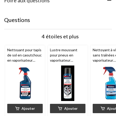
Foire aux questions
Questions
4 étoiles et plus
Nettoyant pour tapis
Lustre moussant
Nettoyant à vi
de sol en caoutchouc
pour pneus en
sans traînées
en vaporisateur
vaporisateur
vaporisateur
SIMONIZ
, 750 mL
SIMONIZ
, 510 g
SIMONIZ
, 47
Ajouter
Ajouter
Ajou