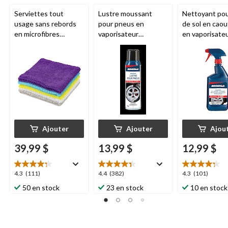
Serviettes tout
Lustre moussant
Nettoyant pou
usage sans rebords
pour pneus en
de sol en cao
en microfibres
vaporisateur
en vaporisate
SIMONIZ, 12 x 12 po,
SIMONIZ
, 510 g
SIMONIZ
, 75
multicolore, paq. 50
Ajouter
Ajouter
Ajou
39,99 $
13,99 $
12,99 $
4.3
4.4
4.3
4.3
(111)
4.4
(382)
4.3
(101)
étoile(s)
étoile(s)
étoile(s)
50 en stock
23 en stock
10 en stock
sur
sur
sur
5.
5.
5.
111
382
101
évaluations
évaluations
évaluations