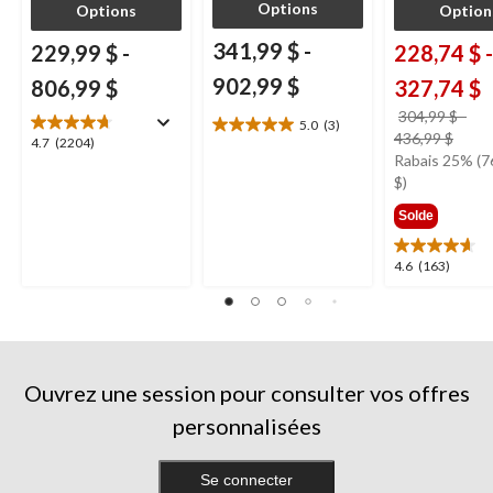
Options
Options
Option
341,99 $
-
229,99 $
-
228,74 $
-
902,99 $
806,99 $
327,74 $
304,99 $
-
5.0
(3)
5.0
prix
436,99 $
4.7
4.7
(2204)
étoile(s)
était
Rabais 25% (7
étoile(s)
sur
à
$)
sur
5.
parti
5.
3
Solde
de
2204
évaluations
304,
évaluations
4.6
4.6
(163)
étoile(s)
sur
5.
163
évaluations
Ouvrez une session pour consulter vos offres
personnalisées
Se connecter