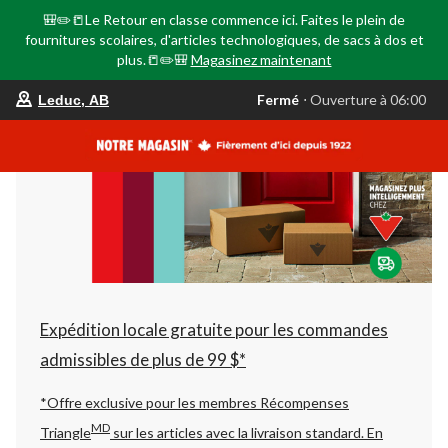
🎒✏️📒Le Retour en classe commence ici. Faites le plein de
fournitures scolaires, d'articles technologiques, de sacs à dos et
plus.📒✏️🎒
Magasinez maintenant
votre
Fermé
⋅ Ouverture à 06:00
Leduc, AB
magasin
préféré
est
Leduc,
AB,
courament
Fermé,
Ouverture
à
à
06:00
cliquer
pour
changer
Expédition locale gratuite pour les commandes
admissibles de plus de 99 $*
*Offre exclusive pour les membres Récompenses
MD
Triangle
sur les articles avec la livraison standard.
En