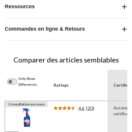
Ressources
Commandes en ligne & Retours
Comparer des articles semblables
Only Show
Differences
Ratings
Certifica
Consultation en cours
4.6
(20)
Aucune
Lire
certificat
les
20
commentaires.
Lien