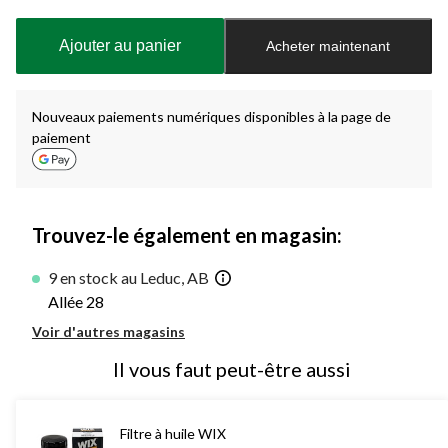
mise
à
Ajouter au panier
Acheter maintenant
jour
à
1
Nouveaux paiements numériques disponibles à la page de
paiement
Trouvez-le également en magasin:
9 en stock au Leduc, AB
Allée 28
Voir d'autres magasins
Il vous faut peut-être aussi
Filtre à huile WIX