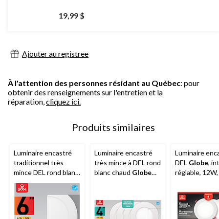
19,99 $
Ajouter au registree
À l'attention des personnes résidant au Québec
: pour
obtenir des renseignements sur l'entretien et la
réparation,
cliquez ici.
Produits similaires
Luminaire encastré
Luminaire encastré
Luminaire enc
traditionnel très
très mince à DEL rond
DEL
Globe
, i
mince DEL rond blanc
blanc chaud
Globe
réglable, 12W,
chaud
Globe
Electric, choix de
paq. 4
Electric
, 6 po,
taille de bordure, paq.
bordure blanche
4