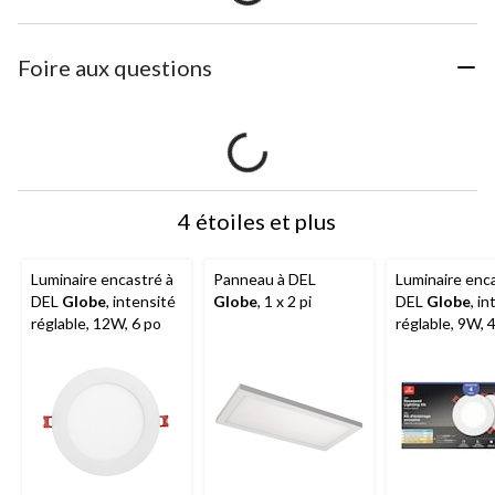
Foire aux questions
4 étoiles et plus
Luminaire encastré à
Panneau à DEL
Luminaire enc
DEL
Globe
, intensité
Globe
, 1 x 2 pi
DEL
Globe
, i
réglable, 12W, 6 po
réglable, 9W, 4
paq. 4