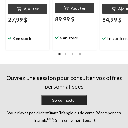
Ajouter
Ajouter
Ajou
89,99 $
27,99 $
84,99 $
6 en stock
3 en stock
En stock en
Ouvrez une session pour consulter vos offres
personnalisées
Se connecter
Vous n’avez pas d’identifiant Triangle ou de carte Récompenses
MD
Triangle
?
S’inscrire maintenant