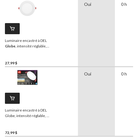
Oui
0 h
Luminaire encastré à DEL
Globe
, intensité réglable,
12W, 6 po
27,99 $
Oui
0 h
Luminaire encastré à DEL
Globe, intensité réglable, 6
W, 3 po, paq. 4
72,99 $