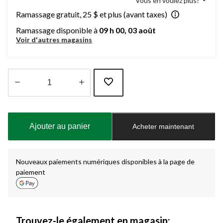
Vous en voulez plus?
Ramassage gratuit, 25 $ et plus (avant taxes)
Ramassage disponible à
09 h 00, 03 août
Voir d'autres magasins
Quantité
mise
à
Ajouter au panier
Acheter maintenant
jour
à
1
Nouveaux paiements numériques disponibles à la page de
paiement
Trouvez-le également en magasin: