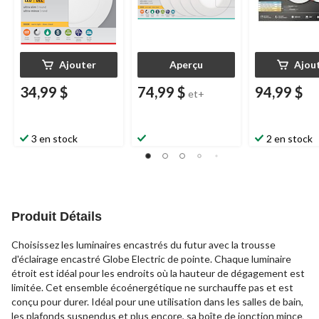
Ajouter
Aperçu
Ajou
34,99 $
74,99 $
94,99 $
et+
3 en stock
2 en stock
Produit Détails
Choisissez les luminaires encastrés du futur avec la trousse
d'éclairage encastré Globe Electric de pointe. Chaque luminaire
étroit est idéal pour les endroits où la hauteur de dégagement est
limitée. Cet ensemble écoénergétique ne surchauffe pas et est
conçu pour durer. Idéal pour une utilisation dans les salles de bain,
les plafonds suspendus et plus encore, sa boîte de jonction mince