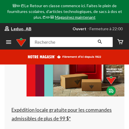
🎒✏️📒Le Retour en classe commence ici. Faites le plein de
fournitures scolaires, d'articles technologiques, de sacs à dos et
plus.📒✏️🎒
Magasinez maintenant
votre
Ouvert
⋅ Fermeture à 22:00
Leduc, AB
magasin
préféré
est
Recherche
Leduc,
AB,
courament
Ouvert,
Fermeture
à
à
22:00
cliquer
pour
changer
Expédition locale gratuite pour les commandes
admissibles de plus de 99 $*