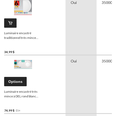
Oui
35000 h
Luminaire encastré
traditionnel très mince
DEL rond blanc chaud
Globe Electric
, 6 po,
bordure blanche
34,99 $
Oui
35000 h
Options
Luminaire encastré très
mince à DEL rond blanc
chaud
Globe
Electric,
choix de taille de bordure,
paq. 4
74,99 $
Et+