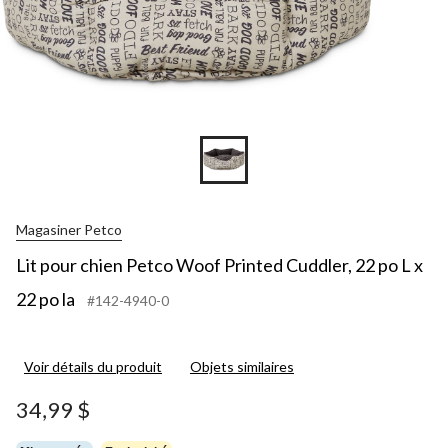
x
22
po
la
Magasiner Petco
Lit pour chien Petco Woof Printed Cuddler, 22 po L x
22 po la
#142-4940-0
Voir détails du produit
Objets similaires
34,99 $