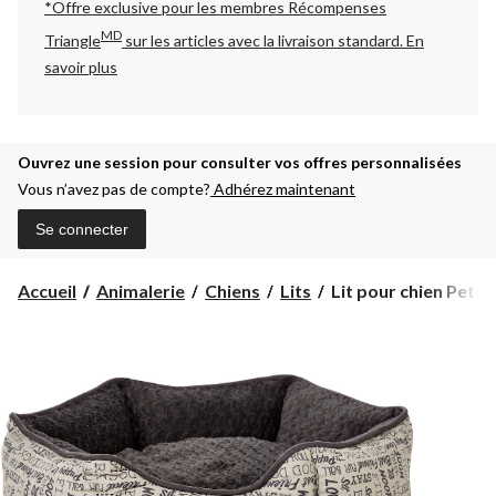
*Offre exclusive pour les membres Récompenses
MD
Triangle
sur les articles avec la livraison standard.
En
savoir plus
Ouvrez une session pour consulter vos offres personnalisées
Vous n’avez pas de compte?
Adhérez maintenant
Se connecter
Lit
Accueil
Animalerie
Chiens
Lits
Lit pour chien Petco
pour
chien
Petco
Woof
Printed
Cuddler,
22
po
L