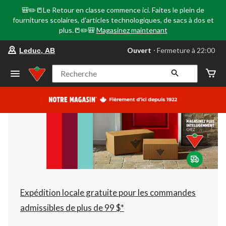
🎒✏️📒Le Retour en classe commence ici. Faites le plein de
fournitures scolaires, d'articles technologiques, de sacs à dos et
plus.📒✏️🎒
Magasinez maintenant
votre
Ouvert
⋅ Fermeture à 22:00
Leduc, AB
magasin
préféré
est
Recherche
Leduc,
AB,
courament
Ouvert,
Fermeture
à
à
22:00
cliquer
pour
changer
Expédition locale gratuite pour les commandes
admissibles de plus de 99 $*