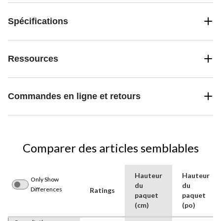
Spécifications
Ressources
Commandes en ligne et retours
Comparer des articles semblables
Hauteur
Hauteur
Only Show
du
du
Differences
Ratings
paquet
paquet
(cm)
(po)