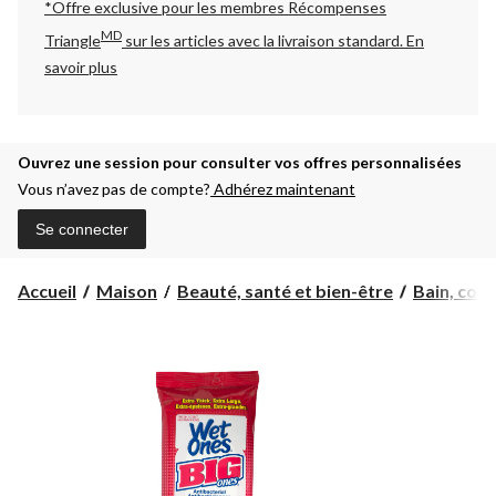
*Offre exclusive pour les membres Récompenses
MD
Triangle
sur les articles avec la livraison standard.
En
savoir plus
Ouvrez une session pour consulter vos offres personnalisées
Vous n’avez pas de compte?
Adhérez maintenant
Se connecter
Accueil
Maison
Beauté, santé et bien-être
Bain, corps