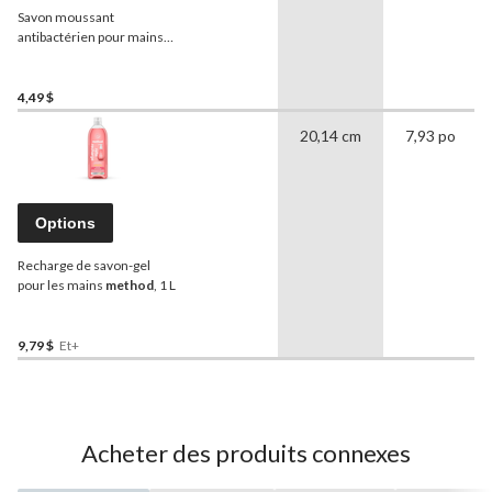
Savon moussant
antibactérien pour mains
Dial
, source naturelle, 221
mL
4,49 $
20,14 cm
7,93 po
Options
Recharge de savon-gel
pour les mains
method
, 1 L
9,79 $
Et+
Acheter des produits connexes