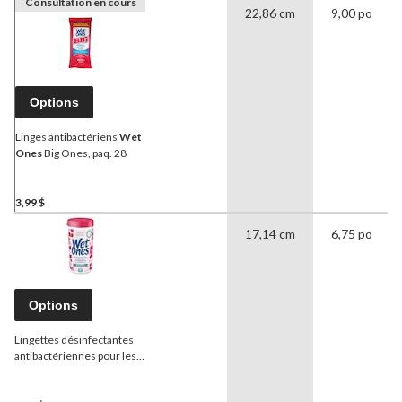
Consultation en cours
22,86 cm
9,00 po
Options
Linges antibactériens
Wet
Ones
Big Ones, paq. 28
3,99 $
17,14 cm
6,75 po
Options
Lingettes désinfectantes
antibactériennes pour les
mains
Wet Ones
, parfum
frais, paq. 40