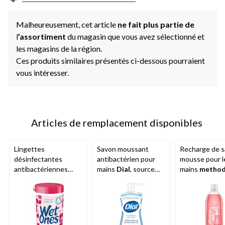
Malheureusement, cet article
ne fait plus partie de
l
’assortiment
du magasin que vous avez sélectionné et
les magasins de la région.
Ces produits similaires présentés ci-dessous pourraient
vous intéresser.
Articles de remplacement disponibles
Lingettes
Savon moussant
Recharge de s
désinfectantes
antibactérien pour
mousse pour l
antibactériennes
mains
Dial
, source
mains
metho
pour les mains
Wet
naturelle, 221 mL
mL
Ones
, parfum frais,
paq. 40