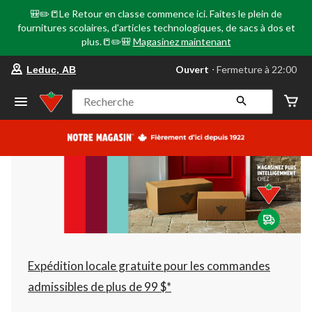
🎒✏️📒Le Retour en classe commence ici. Faites le plein de
fournitures scolaires, d'articles technologiques, de sacs à dos et
plus.📒✏️🎒
Magasinez maintenant
votre
Ouvert
⋅ Fermeture à 22:00
Leduc, AB
magasin
préféré
est
Recherche
Leduc,
AB,
courament
Ouvert,
Fermeture
à
à
22:00
cliquer
pour
changer
Expédition locale gratuite pour les commandes
admissibles de plus de 99 $*