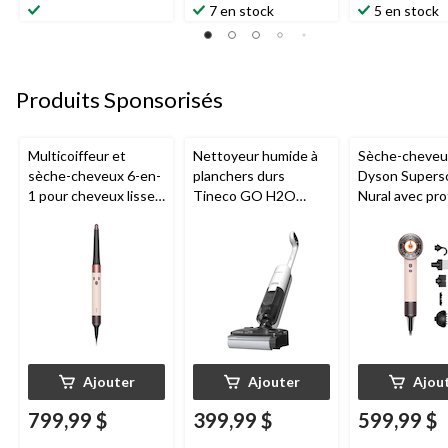
7 en stock
5 en stock
Produits Sponsorisés
Multicoiffeur et
Nettoyeur humide à
Sèche-cheveu
sèche-cheveux 6-en-
planchers durs
Dyson Supers
1 pour cheveux lisses
Tineco GO H2O
Nural avec pro
et ondulés Dyson
HammerHead
du cuir chevel
Airwrap i.d.,
accessoires
céramique rose/or
rose
Ajouter
Ajouter
Ajou
799,99 $
399,99 $
599,99 $