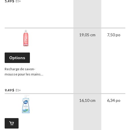
5,49 $
Et+
19,05 cm
7,50 po
Options
Recharge de savon-
mousse pour les mains
method
, 828 mL
9,49 $
Et+
16,10 cm
6,34 po