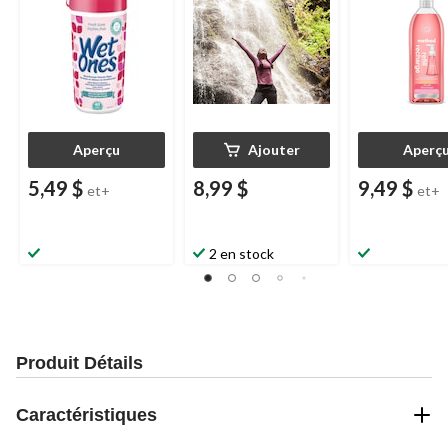
Ones
, parfum frais,
paq. 60
paq. 40
Aperçu
Ajouter
Aperç
5,49 $
8,99 $
9,49 $
et+
et+
2 en stock
Produit Détails
Caractéristiques