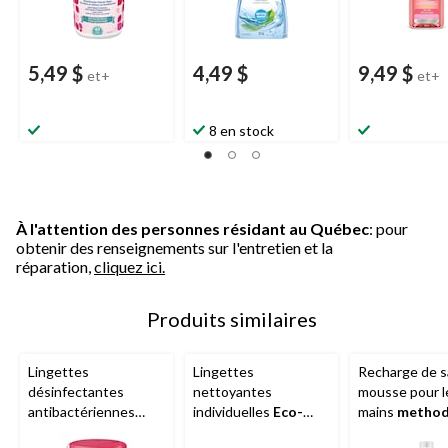
5,49 $
4,49 $
9,49 $
et+
et+
8 en stock
À l'attention des personnes résidant au Québec
: pour
obtenir des renseignements sur l'entretien et la
réparation,
cliquez ici.
Produits similaires
Lingettes
Lingettes
Recharge de s
désinfectantes
nettoyantes
mousse pour l
antibactériennes
individuelles
Eco-
mains
metho
pour les mains
Wet
Max
, non parfumées,
mL