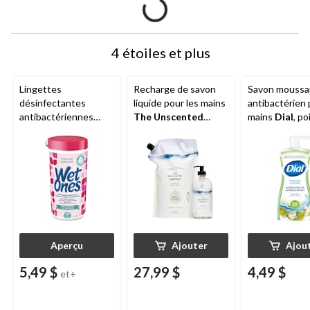
4 étoiles et plus
Lingettes
Recharge de savon
Savon moussa
désinfectantes
liquide pour les mains
antibactérien
antibactériennes
The Unscented
mains
Dial
, po
pour les mains
Wet
Company
, non
fraîche, 221 m
Ones
, parfum frais,
parfumé, 2 L
paq. 40
Aperçu
Ajouter
Ajou
5,49 $
27,99 $
4,49 $
et+