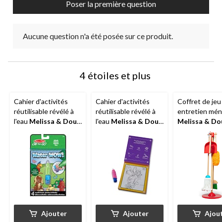
Poser la première question
Aucune question n'a été posée sur ce produit.
4 étoiles et plus
Cahier d'activités
Cahier d'activités
Coffret de jeu
réutilisable révélé à
réutilisable révélé à
entretien mé
l'eau
Melissa & Doug
l'eau
Melissa & Doug
Melissa & Do
On the Go Water
On the Go Water
enfants de 3 a
Wow!, animaux
Wow!, conte de fée
plus, 6 pièces
Ajouter
Ajouter
Ajou