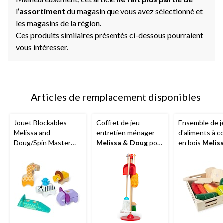
l
’assortiment
du magasin que vous avez sélectionné et
les magasins de la région.
Ces produits similaires présentés ci-dessous pourraient
vous intéresser.
Articles de remplacement disponibles
Jouet Blockables
Coffret de jeu
Ensemble de j
Melissa and
entretien ménager
d'aliments à c
Doug/Spin Master
Melissa & Doug
pour
en bois
Melis
pour enfants de 2 ans
enfants de 3 ans et
Doug
, 3 ans e
et plus
plus, 6 pièces