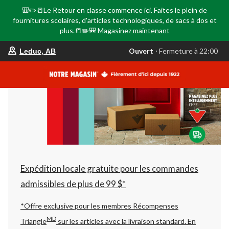
🎒✏️📒Le Retour en classe commence ici. Faites le plein de
fournitures scolaires, d'articles technologiques, de sacs à dos et
plus.📒✏️🎒
Magasinez maintenant
votre
Ouvert
⋅ Fermeture à 22:00
Leduc, AB
magasin
préféré
est
Leduc,
AB,
courament
Ouvert,
Fermeture
à
à
22:00
cliquer
pour
changer
Expédition locale gratuite pour les commandes
admissibles de plus de 99 $*
*Offre exclusive pour les membres Récompenses
MD
Triangle
sur les articles avec la livraison standard.
En