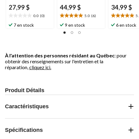
27,99 $
44,99 $
34,99 $
0.0
(0)
5.0
(6)
5
0.0
5.0
5.0
étoile(s)
étoile(s)
étoile(s)
7 en stock
9 en stock
6 en stock
sur
sur
sur
5.
5.
5.
6
1
évaluations
évaluation
À l'attention des personnes résidant au Québec
: pour
obtenir des renseignements sur l'entretien et la
réparation,
cliquez ici.
Produit Détails
Caractéristiques
Spécifications