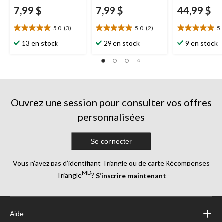
7,99 $
7,99 $
44,99 $
5.0
(3)
5.0
(2)
5
5.0
5.0
5.0
étoile(s)
étoile(s)
étoile(s)
13 en stock
29 en stock
9 en stock
sur
sur
sur
5.
5.
5.
3
2
6
évaluations
évaluations
évaluations
Ouvrez une session pour consulter vos offres
personnalisées
Se connecter
Vous n’avez pas d’identifiant Triangle ou de carte Récompenses
MD
Triangle
?
S’inscrire maintenant
Aide