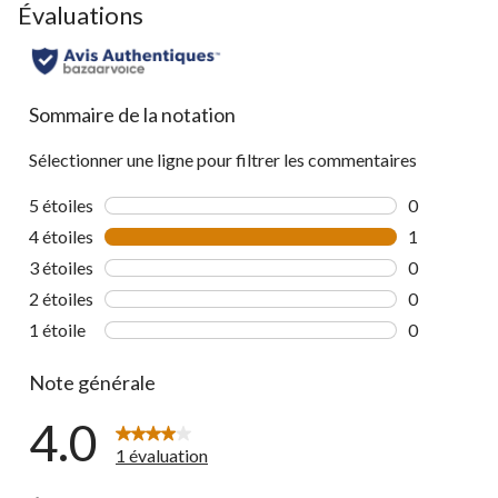
Évaluations
Sommaire de la notation
Sélectionner une ligne pour filtrer les commentaires
5 étoiles
étoiles
0
0 commentai
4 étoiles
étoiles
1
1 commentai
3 étoiles
étoiles
0
0 commentai
2 étoiles
étoiles
0
0 commentai
1 étoile
étoiles
0
0 commentai
Note générale
4.0
1 évaluation