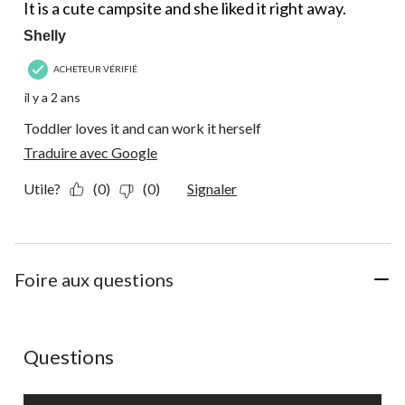
commentaire.
It is a cute campsite and she liked it right away.
Shelly
ACHETEUR VÉRIFIÉ
il y a 2 ans
Toddler loves it and can work it herself
Traduire avec Google
Utile?
(0)
(0)
Signaler
Foire aux questions
Aucune question n'a été posée sur ce produit.
Questions