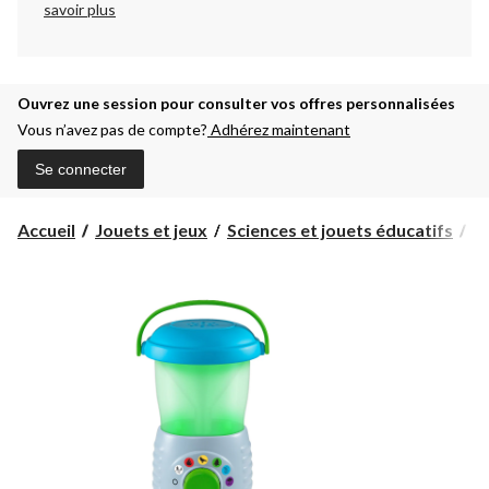
savoir plus
Ouvrez une session pour consulter vos offres personnalisées
Vous n’avez pas de compte?
Adhérez maintenant
Se connecter
La
Accueil
Jouets et jeux
Sciences et jouets éducatifs
La
d'
so
et
lu
Me
&
D
5
an
et
pl