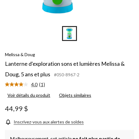
Melissa & Doug
Lanterne d'exploration sons et lumières Melissa &
Doug, 5 ans et plus
#050-8967-2
4.0
(1)
Lire
1
Voir détails du produit
Objets similaires
commentaire.
Lien
vers
44,99 $
la
même
page.
Inscrivez-vous aux alertes de soldes
Malheureusement, cet article
ne fait plus partie de