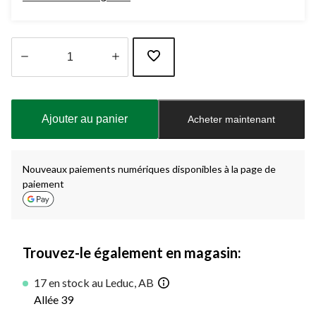
Quantité
mise
à
Ajouter au panier
Acheter maintenant
jour
à
1
Nouveaux paiements numériques disponibles à la page de
paiement
Trouvez-le également en magasin:
17 en stock au Leduc, AB
Allée 39