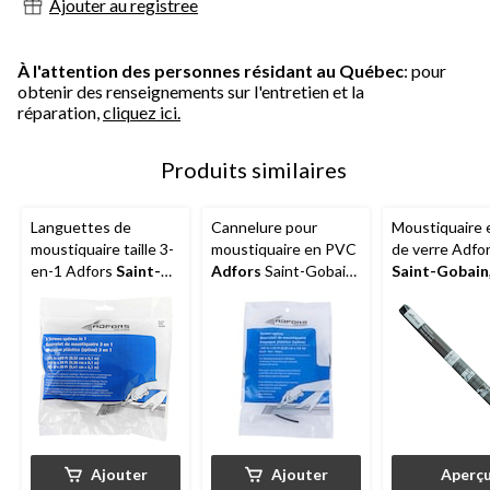
Ajouter au registree
À l'attention des personnes résidant au Québec
: pour
obtenir des renseignements sur l'entretien et la
réparation,
cliquez ici.
Produits similaires
Languettes de
Cannelure pour
Moustiquaire e
moustiquaire taille 3-
moustiquaire en PVC
de verre Adfo
en-1 Adfors
Saint-
Adfors
Saint-Gobain,
Saint-Gobain
Gobain
, noir
0,125 po x 25 pi, noir
de tailles, noir
Ajouter
Ajouter
Aperç