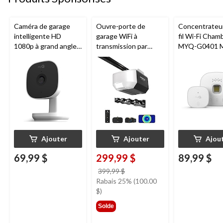
Caméra de garage
Ouvre-porte de
Concentrateu
intelligente HD
garage WiFi à
fil Wi-Fi Cham
1080p à grand angle
transmission par
MYQ-G0401 
Chamberlain, vision
chaîne de 1/2 HP
pour porte de
nocturne, résistante
Chamberlain
aux intempéries
Ajouter
Ajouter
Ajou
69,99 $
299,99 $
89,99 $
prix
399,99 $
était
Rabais 25% (100.00
399,99 $
$)
Solde