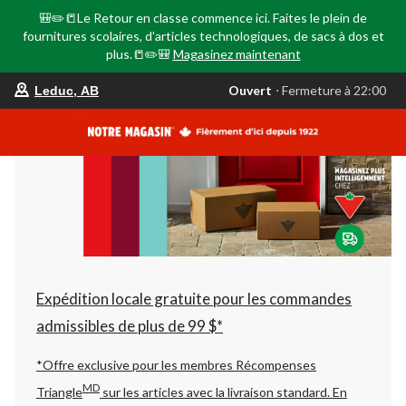
🎒✏️📒Le Retour en classe commence ici. Faites le plein de
fournitures scolaires, d'articles technologiques, de sacs à dos et
plus.📒✏️🎒
Magasinez maintenant
votre
Ouvert
⋅ Fermeture à 22:00
Leduc, AB
magasin
préféré
est
Leduc,
AB,
courament
Ouvert,
Fermeture
à
à
22:00
cliquer
pour
changer
Expédition locale gratuite pour les commandes
admissibles de plus de 99 $*
*Offre exclusive pour les membres Récompenses
MD
Triangle
sur les articles avec la livraison standard.
En