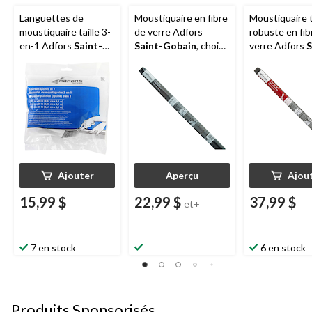
Languettes de
Moustiquaire en fibre
Moustiquaire 
moustiquaire taille 3-
de verre Adfors
robuste en fib
en-1 Adfors
Saint-
Saint-Gobain
, choix
verre Adfors
S
Gobain
, noir
de tailles, noir
Gobain
, 48 x 
anthracite
Ajouter
Aperçu
Ajou
15,99 $
22,99 $
37,99 $
et+
7 en stock
6 en stock
Produits Sponsorisés