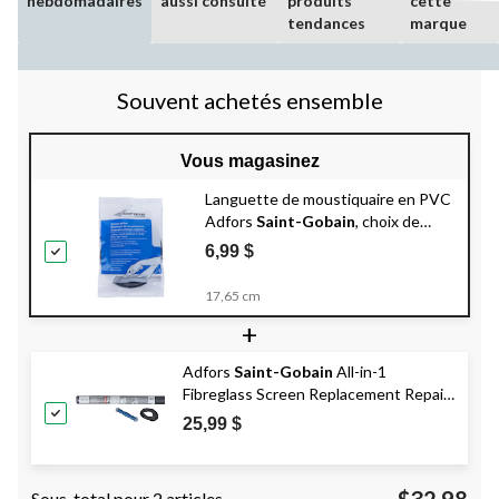
hebdomadaires
aussi consulté
produits
cette
tendances
marque
Souvent achetés ensemble
Vous magasinez
Languette de moustiquaire en PVC
Adfors
Saint-Gobain
, choix de
tailles, noir
6,99 $
17,65 cm
+
Adfors
Saint-Gobain
All-in-1
Fibreglass Screen Replacement Repair
Kit, Charcoal
25,99 $
Sous-total pour 2 articles