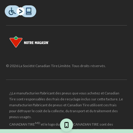
© 2026 La Société Canadian Tire Limitée. Tous droits réservés.
△Le manufacturier/fabricant des pneus que vous achetez et Canadian
Tire sont responsables des frais de recyclage inclus sur cette facture. Le
manufacturier/fabricant de pneus et Canadian Tire utilisent ces frais
pour défrayer le coût de la collecte, du transport et du traitement des
pneus usagés.
MD
CANADIAN TIRE
et le logo du triangle CANADIAN TIRE sont des
marques de commerce déposées de la Société Canadian Tire Limitée.