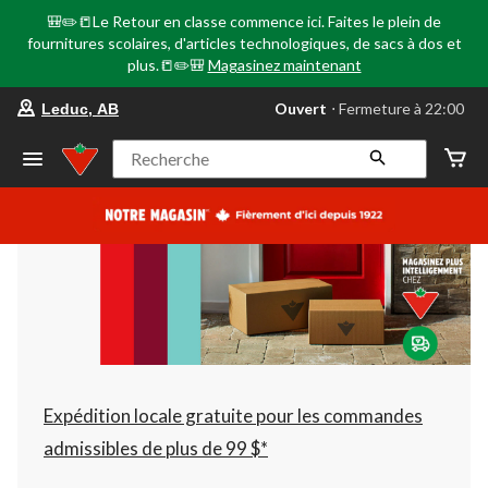
🎒✏️📒Le Retour en classe commence ici. Faites le plein de
fournitures scolaires, d'articles technologiques, de sacs à dos et
plus.📒✏️🎒
Magasinez maintenant
votre
Ouvert
⋅ Fermeture à 22:00
Leduc, AB
magasin
préféré
est
Recherche
Leduc,
AB,
courament
Ouvert,
Fermeture
à
à
22:00
cliquer
pour
changer
Expédition locale gratuite pour les commandes
admissibles de plus de 99 $*