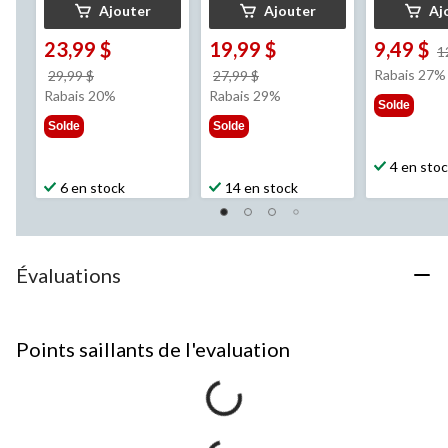
Ajouter
Ajouter
Aj
23,99 $
19,99 $
9,49 $
1
prix
prix
Rabais 27%
29,99 $
27,99 $
était
était
Rabais 20%
Rabais 29%
Solde
29,99 $
27,99 $
Solde
Solde
4 en sto
6 en stock
14 en stock
Évaluations
Points saillants de l'evaluation