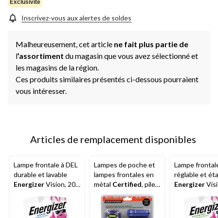
Exclusivité
Inscrivez-vous aux alertes de soldes
Malheureusement, cet article
ne fait plus partie de
l
’assortiment
du magasin que vous avez sélectionné et
les magasins de la région.
Ces produits similaires présentés ci-dessous pourraient
vous intéresser.
Articles de remplacement disponibles
Lampe frontale à DEL
Lampes de poche et
Lampe frontal
durable et lavable
lampes frontales en
réglable et ét
Energizer
Vision, 200
métal
Certified
, piles
Energizer
Vis
lumens, piles
comprises, paq. 5
HD+, 350 lume
comprises
piles comprise