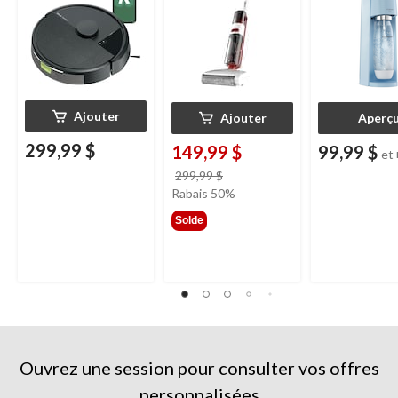
Ajouter
Ajouter
Aperç
299,99 $
149,99 $
99,99 $
et
prix
299,99 $
était
Rabais 50%
299,99 $
Solde
Ouvrez une session pour consulter vos offres
personnalisées