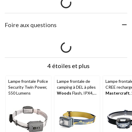
Foire aux questions
4 étoiles et plus
Lampe frontale Police
Lampe frontale de
Lampe frontal
Security Twin Power,
camping à DEL à piles
CREE recharg
550 Lumens
Woods
Flash, IPX4,
Mastercraft
,
300 lumens, bleu
lumens, pile a
lithium-ion co
noir