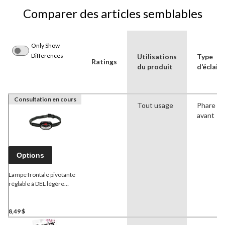
Comparer des articles semblables
Only Show
Differences
Utilisations
Type
Ratings
du produit
d’éclair
Consultation en cours
Tout usage
Phare
avant
Options
Lampe frontale pivotante
réglable à DEL légère
Certified
, 18 lumens, piles
comprises
8,49 $