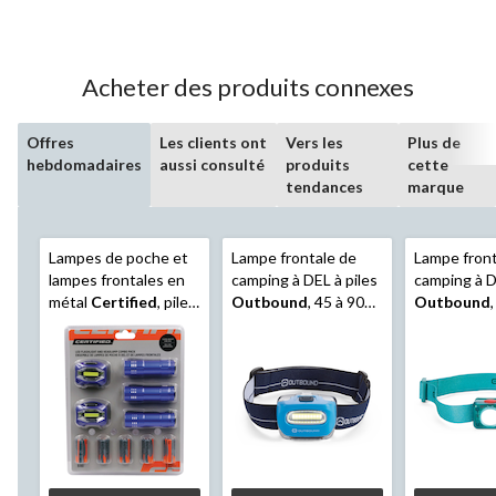
Acheter des produits connexes
Offres
Les clients ont
Vers les
Plus de
hebdomadaires
aussi consulté
produits
cette
tendances
marque
Lampes de poche et
Lampe frontale de
Lampe front
lampes frontales en
camping à DEL à piles
camping à D
métal
Certified
, piles
Outbound
, 45 à 90
Outbound
comprises, paq. 5
lumens, paq. 3
17 lumens