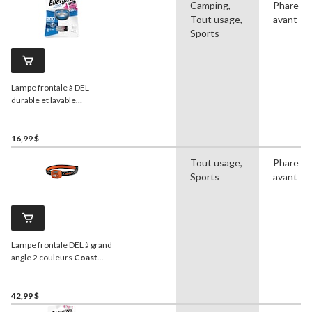
Camping,
Phare
Tout usage,
avant
Sports
Lampe frontale à DEL
durable et lavable
Energizer
Vision, 200
lumens, piles comprises
16,99 $
Tout usage,
Phare
Sports
avant
Lampe frontale DEL à grand
angle 2 couleurs
Coast
FL19, 365 lumens, piles
comprises
42,99 $