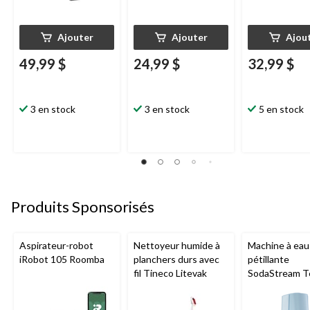
Ajouter
Ajouter
Ajou
49,99 $
24,99 $
32,99 $
3 en stock
3 en stock
5 en stock
Produits Sponsorisés
Aspirateur-robot
Nettoyeur humide à
Machine à eau
iRobot 105 Roomba
planchers durs avec
pétillante
fil Tineco Litevak
SodaStream T