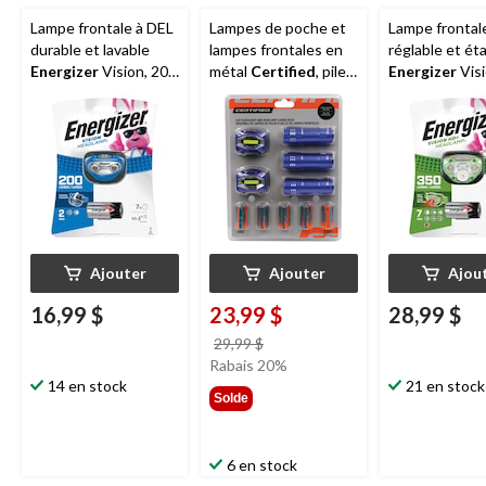
Lampe frontale à DEL
Lampes de poche et
Lampe frontal
durable et lavable
lampes frontales en
réglable et ét
Energizer
Vision, 200
métal
Certified
, piles
Energizer
Vis
lumens, piles
comprises, paq. 5
HD+, 350 lume
comprises
piles comprise
Ajouter
Ajouter
Ajou
16,99 $
23,99 $
28,99 $
prix
29,99 $
était
Rabais 20%
14 en stock
29,99 $
21 en stock
Solde
6 en stock