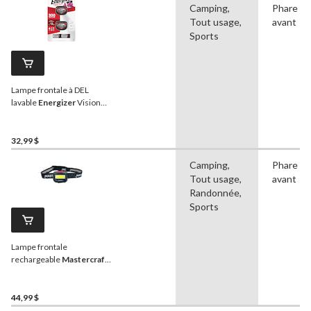
Camping,
Phare
Tout usage,
avant
Sports
Lampe frontale à DEL
lavable
Energizer
Vision
HD, 300 lumens, piles
incluses, paq. 2
32,99 $
Camping,
Phare
Tout usage,
avant
Randonnée,
Sports
Lampe frontale
rechargeable
Mastercraft
350L
44,99 $