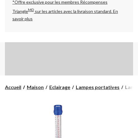
*Offre exclusive pour les membres Récompenses
MD
Triangle
sur les articles avec la livraison standard.
En
savoir plus
Lamp
Accueil
Maison
Eclairage
Lampes portatives
Lampe
de
travai
Moto
Nauti
en
alumi