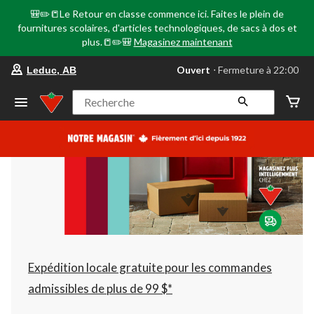
🎒✏️📒Le Retour en classe commence ici. Faites le plein de
fournitures scolaires, d'articles technologiques, de sacs à dos et
plus.📒✏️🎒
Magasinez maintenant
votre
Ouvert
⋅ Fermeture à 22:00
Leduc, AB
magasin
préféré
est
Recherche
Leduc,
AB,
courament
Ouvert,
Fermeture
à
à
22:00
cliquer
pour
changer
Expédition locale gratuite pour les commandes
admissibles de plus de 99 $*