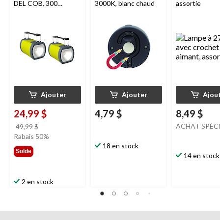
DEL COB, 300
3000K, blanc chaud
assortie
lumens, 2 pièces
Ajouter
Ajouter
Ajou
24,99 $
4,79 $
8,49 $
prix
ACHAT SPÉC
49,99 $
était
Rabais 50%
49,99 $
18 en stock
Solde
14 en stock
2 en stock