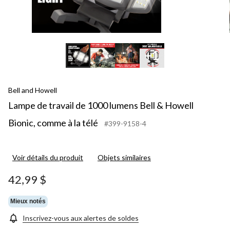
télé
+1
Bell and Howell
Lampe de travail de 1000 lumens Bell & Howell
Bionic, comme à la télé
#399-9158-4
Voir détails du produit
Objets similaires
42,99 $
Mieux notés
Inscrivez-vous aux alertes de soldes