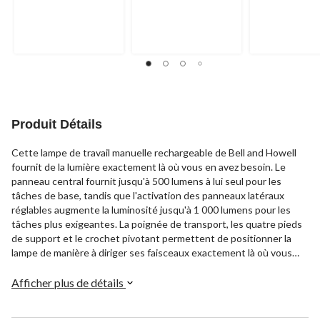
Produit Détails
Cette lampe de travail manuelle rechargeable de Bell and Howell
fournit de la lumière exactement là où vous en avez besoin. Le
panneau central fournit jusqu'à 500 lumens à lui seul pour les
tâches de base, tandis que l'activation des panneaux latéraux
réglables augmente la luminosité jusqu'à 1 000 lumens pour les
tâches plus exigeantes. La poignée de transport, les quatre pieds
de support et le crochet pivotant permettent de positionner la
lampe de manière à diriger ses faisceaux exactement là où vous
travaillez. Mieux encore, grâce à son port de charge USB, plus
besoin de s'encombrer de piles. Il suffit de le brancher pour le
Afficher plus de détails
recharger et l'indicateur de charge signale qu'il est prêt à
fonctionner. La sortie USB supplémentaire vous permet même de