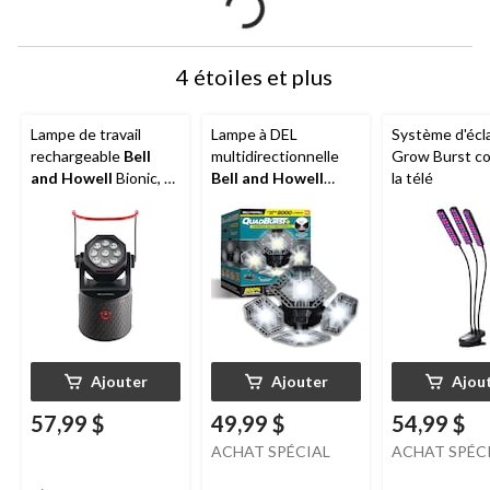
4 étoiles et plus
Lampe de travail
Lampe à DEL
Système d'écl
rechargeable
Bell
multidirectionnelle
Grow Burst c
and Howell
Bionic, 1
Bell and Howell
la télé
000 lumens
QuadBurst, comme à
la télé
Ajouter
Ajouter
Ajou
57,99 $
49,99 $
54,99 $
ACHAT SPÉCIAL
ACHAT SPÉC