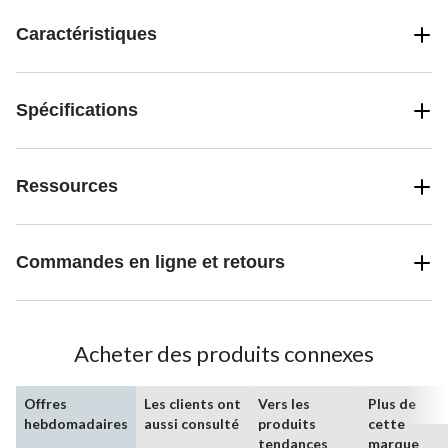
recharger vos appareils mobiles pendant que vous travaillez, ce qui
fait de cette lampe un outil indispensable pour n'importe quelle
Caractéristiques
tâche.
Spécifications
Ressources
Commandes en ligne et retours
Acheter des produits connexes
Offres
Les clients ont
Vers les
Plus de
hebdomadaires
aussi consulté
produits
cette
tendances
marque