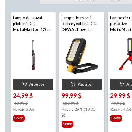
Lampe de travail
Lampe de travail
Lampe de tr
pliable à DEL
rechargeable à DEL
portative
MotoMaster
, 120
DEWALT
avec
MotoMast
lumens, paq. 2
connecteur, base
trépied
magnétique et
crochet de
suspension, 1 000
lumens
Ajouter
Ajouter
Aj
24,99 $
99,99 $
29,99 $
prix
prix
pri
49,99 $
139,99 $
49,99 $
était
était
éta
Rabais 50%
Rabais 29% (40.00
Rabais 40%
49,99 $
139,99 $
49,
$)
Solde
Solde
Solde