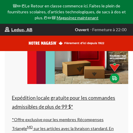
🎒✏️📒Le Retour en classe commence ici. Faites le plein de
fournitures scolaires, d'articles technologiques, de sacs à dos et
plus.📒✏️🎒
Magasinez maintenant
votre
Ouvert
⋅ Fermeture à 22:00
Leduc, AB
magasin
préféré
est
Leduc,
AB,
courament
Ouvert,
Fermeture
à
à
22:00
cliquer
pour
changer
Expédition locale gratuite pour les commandes
admissibles de plus de 99 $*
*Offre exclusive pour les membres Récompenses
MD
Triangle
sur les articles avec la livraison standard.
En