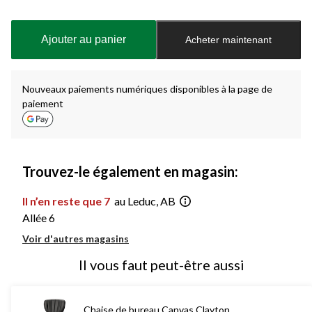
Quantité
mise
à
Ajouter au panier
Acheter maintenant
jour
à
1
Nouveaux paiements numériques disponibles à la page de
paiement
Trouvez-le également en magasin:
Il n’en reste que 7
au Leduc, AB
Allée 6
Voir d'autres magasins
Il vous faut peut-être aussi
Chaise de bureau Canvas Clayton,