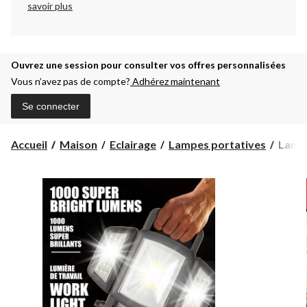
savoir plus
Ouvrez une session pour consulter vos offres personnalisées
Vous n’avez pas de compte?
Adhérez maintenant
Se connecter
Lamp
Accueil
Maison
Eclairage
Lampes portatives
Lampe
de
travai
de
1000
lumen
Bell
&
Howel
Bionic
comm
à
la