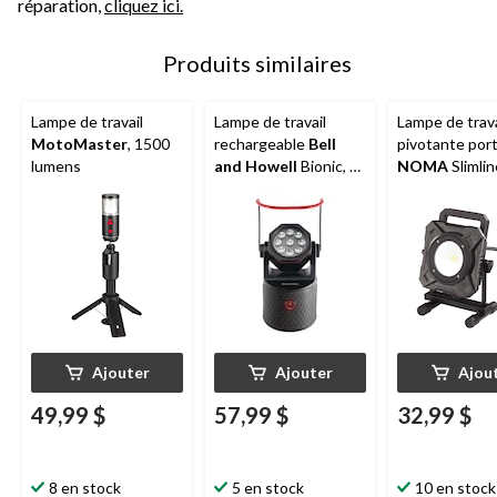
réparation,
cliquez ici.
Produits similaires
Lampe de travail
Lampe de travail
Lampe de trav
MotoMaster
, 1500
rechargeable
Bell
pivotante port
lumens
and Howell
Bionic, 1
NOMA
Slimli
000 lumens
cordon
d'alimentation
lumens, 15 W
Ajouter
Ajouter
Ajou
49,99 $
57,99 $
32,99 $
8 en stock
5 en stock
10 en stock