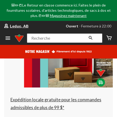
🎒✏️📒Le Retour en classe commence ici. Faites le plein de
fournitures scolaires, d'articles technologiques, de sacs à dos et
plus.📒✏️🎒
Magasinez maintenant
votre
Ouvert
⋅ Fermeture à 22:00
Leduc, AB
magasin
préféré
est
Recherche
Leduc,
AB,
courament
Ouvert,
Fermeture
à
à
22:00
cliquer
pour
changer
Expédition locale gratuite pour les commandes
admissibles de plus de 99 $*