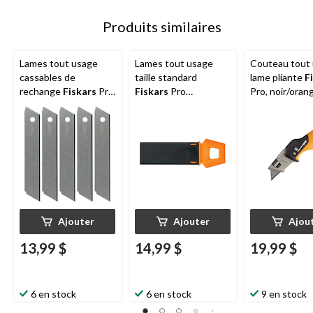
Produits similaires
Lames tout usage
Lames tout usage
Couteau tout 
cassables de
taille standard
lame pliante
F
rechange
Fiskars
Pro
Fiskars
Pro
Pro, noir/oran
CarbonMax, paq. 10,
CarbonMax, 18 mm,
18 mm
paq. 10
Ajouter
Ajouter
Ajou
13,99 $
14,99 $
19,99 $
6 en stock
6 en stock
9 en stock