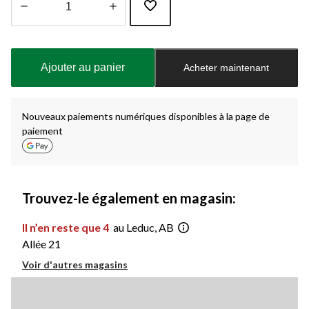
Quantité
mise
à
Ajouter au panier
Acheter maintenant
jour
à
1
Nouveaux paiements numériques disponibles à la page de
paiement
Trouvez-le également en magasin:
Il n’en reste que 4
au Leduc, AB
Allée 21
Voir d'autres magasins