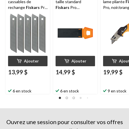
cassables de
taille standard
lame pliante
F
rechange
Fiskars
Pro
Fiskars
Pro
Pro, noir/oran
CarbonMax, paq. 10,
CarbonMax, 18 mm,
18 mm
paq. 10
Ajouter
Ajouter
Ajou
13,99 $
14,99 $
19,99 $
6 en stock
6 en stock
9 en stock
Ouvrez une session pour consulter vos offres