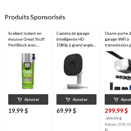
Produits Sponsorisés
Scellant isolant en
Caméra de garage
Ouvre-porte 
mousse Great Stuff
intelligente HD
garage WiFi à
PestBlock avec
1080p à grand angle
transmission 
distributeur
Chamberlain, vision
chaîne de 1/2
intelligent, usage
nocturne, résistante
Chamberlain
intérieur/extérieur, 12
aux intempéries
oz
Ajouter
Ajouter
Ajou
19,99 $
69,99 $
299,99 $
prix
399,99 $
étai
Rabais 25% (1
399,
$)