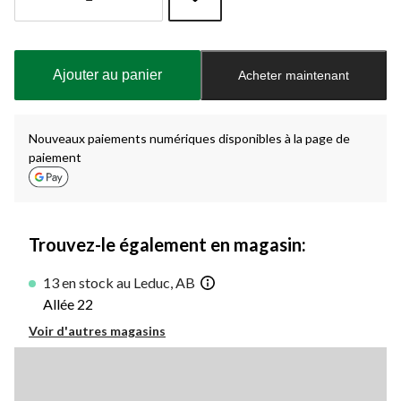
Quantité
mise
à
Ajouter au panier
Acheter maintenant
jour
à
1
Nouveaux paiements numériques disponibles à la page de
paiement
Trouvez-le également en magasin:
13 en stock au Leduc, AB
Allée 22
Voir d'autres magasins