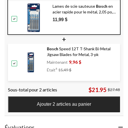
Lames de scie sauteuse
Bosch
en
acier rapide pour le métal, 2,05 po,
paq. 5
11,99 $
+
Bosch
Speed 12T T-Shank Bi-Metal
Jigsaw Blades for Metal, 3-pk
9,96 $
Maintenant
Prix
±
Était
15,49 $
Était
15,49 $
$21.95
Sous-total pour 2 articles
$27.48
Ajouter 2 articles au panier
Évaluations