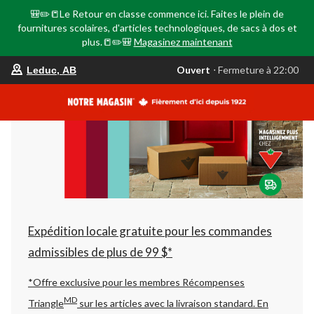
🎒✏️📒Le Retour en classe commence ici. Faites le plein de
fournitures scolaires, d'articles technologiques, de sacs à dos et
plus.📒✏️🎒
Magasinez maintenant
votre
Ouvert
⋅ Fermeture à 22:00
Leduc, AB
magasin
préféré
est
Leduc,
AB,
courament
Ouvert,
Fermeture
à
à
22:00
cliquer
pour
changer
Expédition locale gratuite pour les commandes
admissibles de plus de 99 $*
*Offre exclusive pour les membres Récompenses
MD
Triangle
sur les articles avec la livraison standard.
En