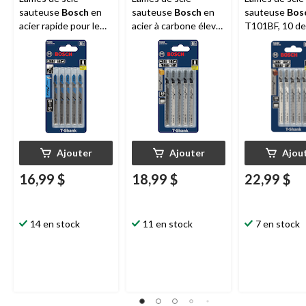
sauteuse
Bosch
en
sauteuse
Bosch
en
sauteuse
Bos
acier rapide pour le
acier à carbone élevé,
T101BF, 10 de
métal, 2,09 po, paq. 5
pour bois, stratifié et
pouce en carb
plastique, 2,95 po,
pour le bois, 4
paq. 5
5
Ajouter
Ajouter
Ajou
16,99 $
18,99 $
22,99 $
14 en stock
11 en stock
7 en stock