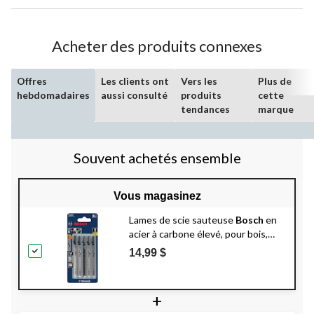
Acheter des produits connexes
Offres
Les clients ont
Vers les
Plus de
hebdomadaires
aussi consulté
produits
cette
tendances
marque
Souvent achetés ensemble
Vous magasinez
Lames de scie sauteuse
Bosch
en
acier à carbone élevé, pour bois,
stratifié et plastique, 3,03 po, paq. 5
14,99 $
+