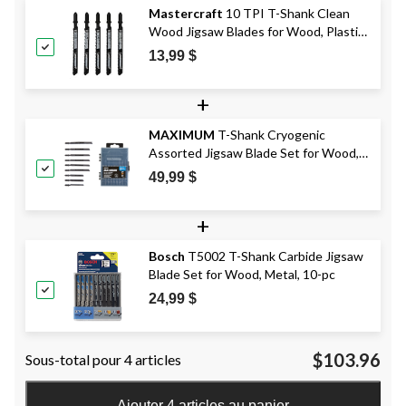
Mastercraft
10 TPI T-Shank Clean
Wood Jigsaw Blades for Wood, Plastic,
5-pk
13,99 $
+
MAXIMUM
T-Shank Cryogenic
Assorted Jigsaw Blade Set for Wood,
Metal, Plastic, 25-pc
49,99 $
+
Bosch
T5002 T-Shank Carbide Jigsaw
Blade Set for Wood, Metal, 10-pc
24,99 $
$103.96
Sous-total pour 4 articles
Ajouter 4 articles au panier