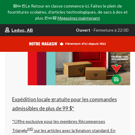
🎒✏️📒Le Retour en classe commence ici. Faites le plein de
fournitures scolaires, d'articles technologiques, de sacs à dos et
plus.📒✏️🎒
Magasinez maintenant
votre
Ouvert
⋅ Fermeture à 22:00
Leduc, AB
magasin
préféré
est
Leduc,
AB,
courament
Ouvert,
Fermeture
à
à
22:00
cliquer
pour
changer
Expédition locale gratuite pour les commandes
admissibles de plus de 99 $*
*Offre exclusive pour les membres Récompenses
MD
Triangle
sur les articles avec la livraison standard.
En