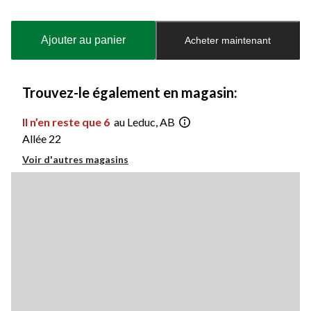
Quantité
mise
à
Ajouter au panier
Acheter maintenant
jour
à
1
Trouvez-le également en magasin:
Il n’en reste que 6
au Leduc, AB
Allée 22
Voir d'autres magasins