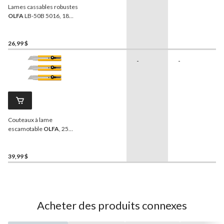
Lames cassables robustes
OLFA
LB-50B 5016, 18
mm, paq. 50
26,99 $
-
-
Couteaux à lame
escamotable
OLFA
, 25
mm, paq. 3
39,99 $
Acheter des produits connexes