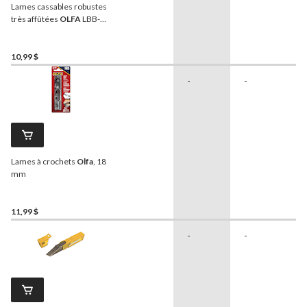
Lames cassables robustes
très affûtées
OLFA
LBB-
10B 9070 Pro, 18 mm, noir,
paq. 10
10,99 $
-
-
Lames à crochets
Olfa
, 18
mm
11,99 $
-
-