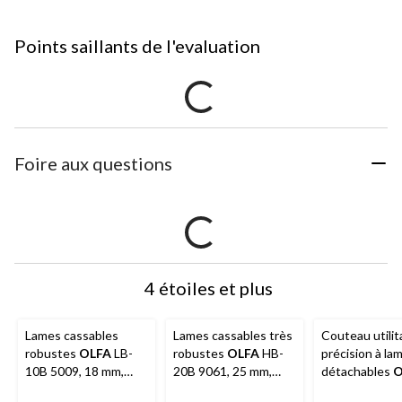
Points saillants de l'evaluation
Foire aux questions
4 étoiles et plus
Lames cassables
Lames cassables très
Couteau utilit
robustes
OLFA
LB-
robustes
OLFA
HB-
précision à la
10B 5009, 18 mm,
20B 9061, 25 mm,
détachables
O
paq. 10
paq. 20
droit, 9 mm, no