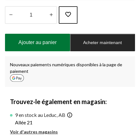
Quantité
mise
à
Ajouter au panier
Acheter maintenant
jour
à
1
Nouveaux paiements numériques disponibles à la page de
paiement
Trouvez-le également en magasin:
9 en stock au Leduc, AB
Allée 21
Voir d'autres magasins