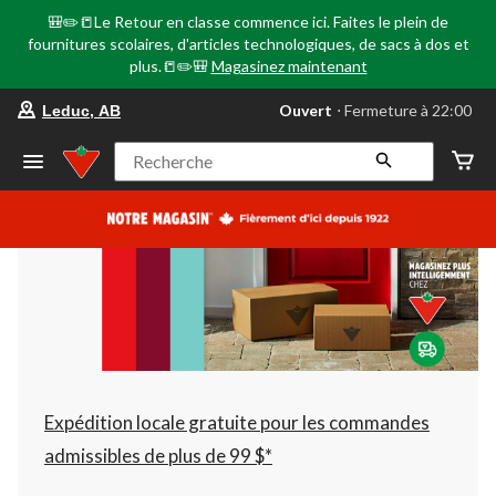
🎒✏️📒Le Retour en classe commence ici. Faites le plein de
fournitures scolaires, d'articles technologiques, de sacs à dos et
plus.📒✏️🎒
Magasinez maintenant
votre
Ouvert
⋅ Fermeture à 22:00
Leduc, AB
magasin
préféré
est
Recherche
Leduc,
AB,
courament
Ouvert,
Fermeture
à
à
22:00
cliquer
pour
changer
Expédition locale gratuite pour les commandes
admissibles de plus de 99 $*