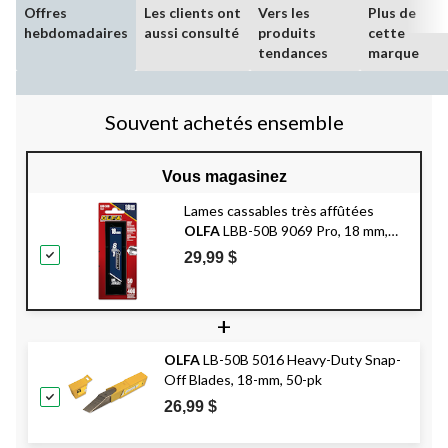
Offres
Les clients ont
Vers les
Plus de
hebdomadaires
aussi consulté
produits
cette
tendances
marque
Souvent achetés ensemble
Vous magasinez
Lames cassables très affûtées
OLFA
LBB-50B 9069 Pro, 18 mm,
noir, paq. 50
29,99 $
+
OLFA
LB-50B 5016 Heavy-Duty Snap-
Off Blades, 18-mm, 50-pk
26,99 $