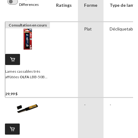
Differences
Ratings
Forme
Type de lame
Consultation en cours
Plat
Décliquetable
Lames cassables très
affûtées
OLFA
LBB-50B
9069 Pro, 18 mm, noir, paq.
50
29,99 $
-
-