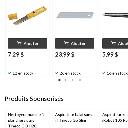
Ajouter
Ajouter
Ajou
7,29 $
23,99 $
5,99 $
12 en stock
26 en stock
16 en stock
Produits Sponsorisés
Nettoyeur humide à
Aspirateur balai sans
Aspirateur-ro
planchers durs
fil Tineco Go Slim
iRobot 105 R
Tineco GO H2O