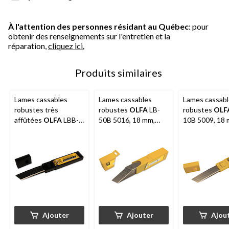
À l'attention des personnes résidant au Québec
: pour
obtenir des renseignements sur l'entretien et la
réparation,
cliquez ici.
Produits similaires
Lames cassables
Lames cassables
Lames cassab
robustes très
robustes
OLFA
LB-
robustes
OLF
affûtées
OLFA
LBB-
50B 5016, 18 mm,
10B 5009, 18 
10B 9070 Pro, 18 mm,
paq. 50
paq. 10
noir, paq. 10
Ajouter
Ajouter
Ajou