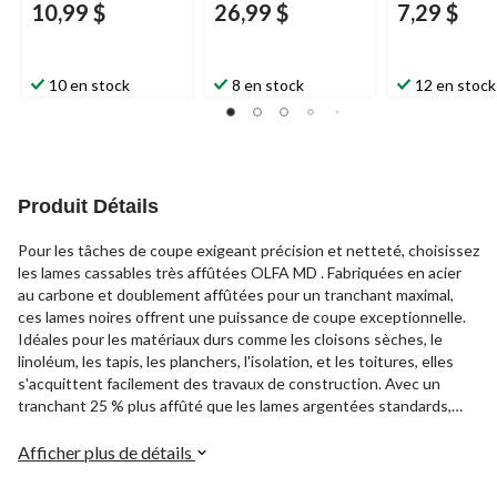
10,99 $
26,99 $
7,29 $
10 en stock
8 en stock
12 en stock
Produit Détails
Pour les tâches de coupe exigeant précision et netteté, choisissez
les lames cassables très affûtées OLFA MD . Fabriquées en acier
au carbone et doublement affûtées pour un tranchant maximal,
ces lames noires offrent une puissance de coupe exceptionnelle.
Idéales pour les matériaux durs comme les cloisons sèches, le
linoléum, les tapis, les planchers, l'isolation, et les toitures, elles
s'acquittent facilement des travaux de construction. Avec un
tranchant 25 % plus affûté que les lames argentées standards,
elles réduisent la résistance à la coupe, permettant des découpes
plus fluides et efficaces à chaque utilisation.
Afficher plus de détails