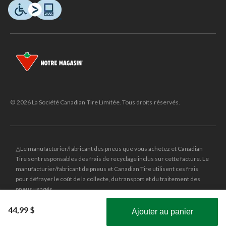
© 2026 La Société Canadian Tire Limitée. Tous droits réservés.
△Le manufacturier/fabricant des pneus que vous achetez et Canadian
Tire sont responsables des frais de recyclage inclus sur cette facture. Le
manufacturier/fabricant de pneus et Canadian Tire utilisent ces frais
pour défrayer le coût de la collecte, du transport et du traitement des
pneus usagés.
MD
CANADIAN TIRE
et le logo du triangle CANADIAN TIRE sont des
44,99 $
Ajouter au panier
marques de commerce déposées de la Société Canadian Tire Limitée.
Obtenez les plus récentes offres!