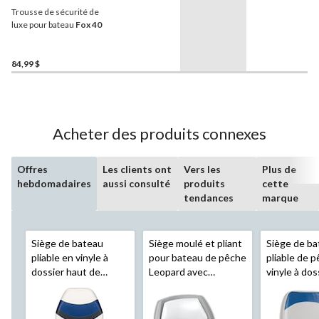
Trousse de sécurité de
luxe pour bateau
Fox 40
84,99 $
Acheter des produits connexes
Offres
Les clients ont
Vers les
Plus de
hebdomadaires
aussi consulté
produits
cette
tendances
marque
Siège de bateau
Siège moulé et pliant
Siège de b
pliable en vinyle à
pour bateau de pêche
pliable de 
dossier haut de
Leopard avec
vinyle à dos
qualité marine
coussins de qualité
de qualité 
Leopard
, 22 po H x
marine, 16 po H x 20
Leopard
, 1
17 po la x 15 po P
po la x 19 po P
16 po la x 1