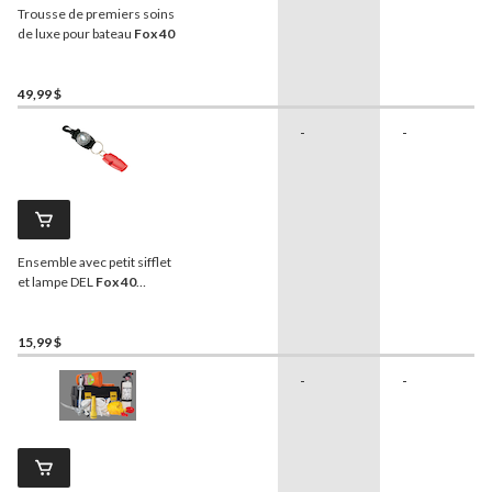
Trousse de premiers soins
de luxe pour bateau
Fox 40
49,99 $
-
-
Ensemble avec petit sifflet
et lampe DEL
Fox 40
Adventure XP, choix varié
15,99 $
-
-