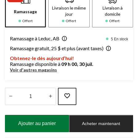
Livraison le même
Livraison à
Ramassage
jour
domicile
Offert
Offert
Offert
Ramassage à Leduc, AB
5 En stock
Ramassage gratuit, 25 $ et plus (avant taxes)
Obtenez-le dès aujourd’hui!
Ramassage disponible à
09 h 00, 30 juil.
Voir d'autres magasins
Quantité
mise
à
Ajouter au panier
Acheter maintenant
jour
à
1