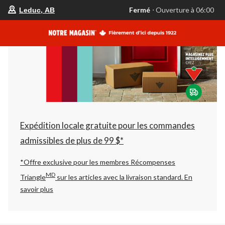
votre
Fermé
⋅ Ouverture à 06:00
Leduc, AB
magasin
préféré
est
Leduc,
AB,
courament
Fermé,
Ouverture
à
à
06:00
cliquer
pour
changer
Expédition locale gratuite pour les commandes
admissibles de plus de 99 $*
*Offre exclusive pour les membres Récompenses
MD
Triangle
sur les articles avec la livraison standard.
En
savoir plus