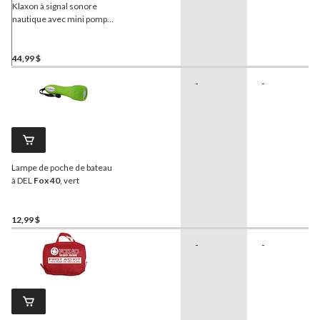
Klaxon à signal sonore
nautique avec mini pompe
haute pression
Fox 40
Ecoblast
44,99 $
-
-
Lampe de poche de bateau
à DEL
Fox 40
, vert
12,99 $
-
-