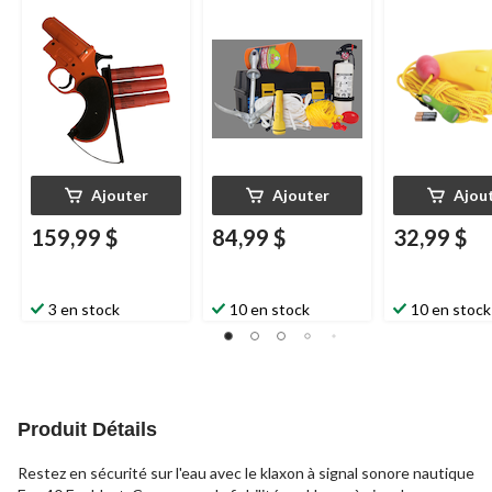
Twin Star, lanceur et
3 fusées
Ajouter
Ajouter
Ajou
159,99 $
84,99 $
32,99 $
3 en stock
10 en stock
10 en stock
Produit Détails
Restez en sécurité sur l'eau avec le klaxon à signal sonore nautique