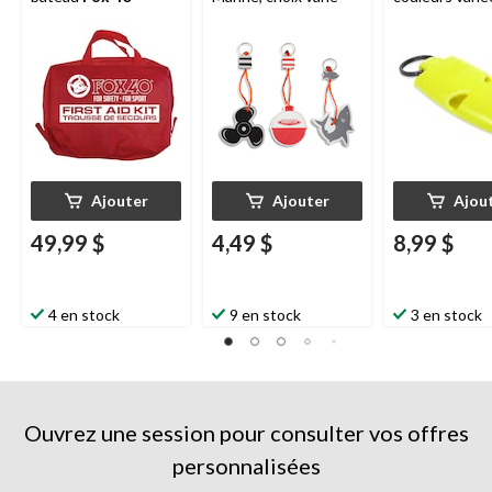
Ajouter
Ajouter
Ajou
49,99 $
4,49 $
8,99 $
4 en stock
9 en stock
3 en stock
Ouvrez une session pour consulter vos offres
personnalisées