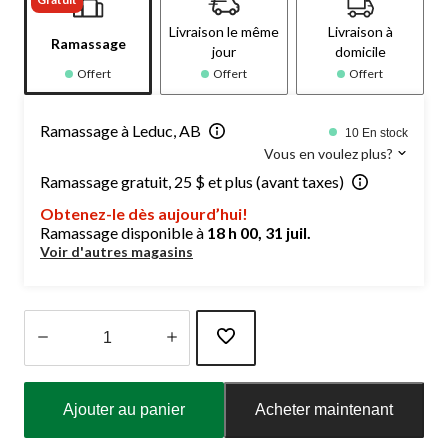
Livraison le même
Livraison à
Ramassage
jour
domicile
Offert
Offert
Offert
Ramassage à Leduc, AB
10 En stock
Vous en voulez plus?
Ramassage gratuit, 25 $ et plus (avant taxes)
Obtenez-le dès aujourd’hui!
Ramassage disponible à
18 h 00, 31 juil.
Voir d'autres magasins
Quantité
mise
Ajouter au panier
Acheter maintenant
à
jour