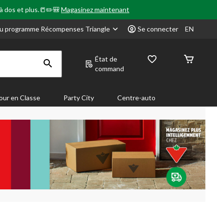
 à dos et plus.📒✏️🎒
Magasinez maintenant
u programme Récompenses Triangle
Se connecter
EN
État de
command
our en Classe
Party City
Centre-auto