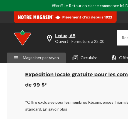
🎒✏️📒Le Retour en classe commence ici. Fai
Leduc, AB
Re
votre
Ouvert
⋅ Fermeture à 22:00
magasin
préféré
est
Magasiner par rayon
Circulaire
Offr
Leduc,
AB,
courament
Ouvert,
Expédition locale gratuite pour les co
Fermeture
à
de 99 $*
à
22:00
cliquer
pour
*Offre exclusive pour les membres Récompenses Triangl
changer
standard.
En savoir plus