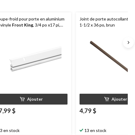
upe-froid pour porte en aluminium
Joint de porte autocollant
Fr
 vinyle
Frost King
, 3/4 po x17 pi,
1-1/2 x 36 po, brun
anc
Ajouter
Ajouter
7,99 $
4,79 $
3 en stock
13 en stock