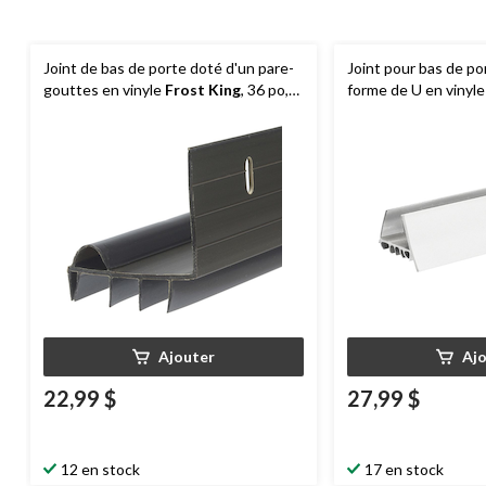
Joint de bas de porte doté d'un pare-
Joint pour bas de po
gouttes en vinyle
Frost King
, 36 po,
forme de U en vinyl
brun
x 36 po, blanc
Ajouter
Aj
22,99 $
27,99 $
12 en stock
17 en stock