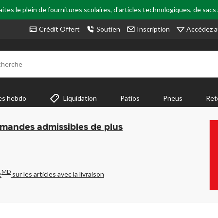
tes le plein de fournitures scolaires, d'articles technologiques, de sacs
Accédez a
Crédit Offert
Soutien
Inscription
cherche
es hebdo
Liquidation
Patios
Pneus
Ret
mmandes admissibles de plus
MD
e
sur les articles avec la livraison