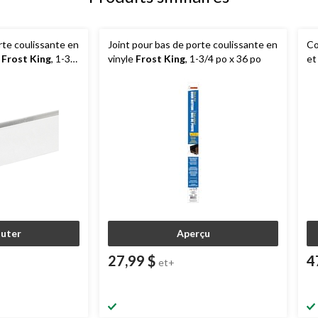
rte coulissante en
Joint pour bas de porte coulissante en
Co
e
Frost King
, 1-3/4
vinyle
Frost King
, 1-3/4 po x 36 po
et
bl
outer
Aperçu
27,99 $
4
et+