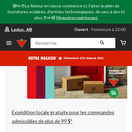
🎒✏️📒Le Retour en classe commence ici. Faites le plein de
fournitures scolaires, d'articles technologiques, de sacs à dos et
plus.📒✏️🎒
Magasinez maintenant
votre
Ouvert
⋅ Fermeture à 22:00
Leduc, AB
magasin
préféré
est
Recherche
Leduc,
AB,
courament
Ouvert,
Fermeture
à
à
22:00
cliquer
pour
changer
Expédition locale gratuite pour les commandes
admissibles de plus de 99 $*