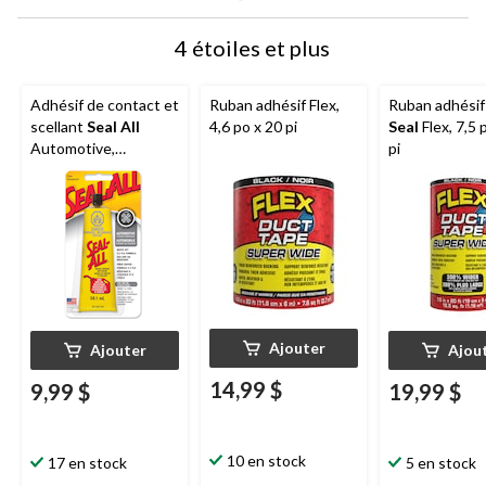
4 étoiles et plus
Adhésif de contact et
Ruban adhésif Flex,
Ruban adhési
scellant
Seal All
4,6 po x 20 pi
Seal
Flex, 7,5 
Automotive,
pi
résistant à l'huile et
au gaz, transparent,
59,1 mL
Ajouter
Ajouter
Ajou
14,99 $
9,99 $
19,99 $
10 en stock
17 en stock
5 en stock