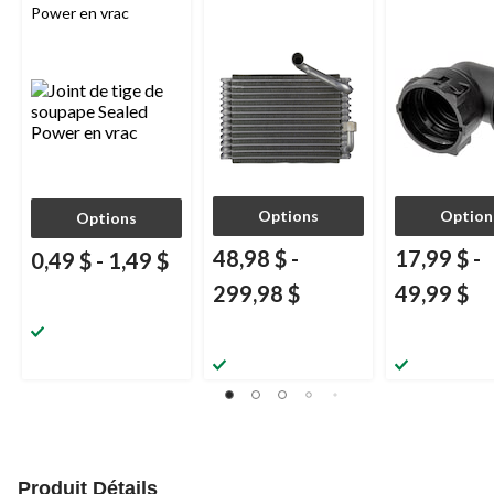
Power en vrac
Options
Option
Options
48,98 $
-
17,99 $
-
0,49 $
-
1,49 $
299,98 $
49,99 $
Produit Détails