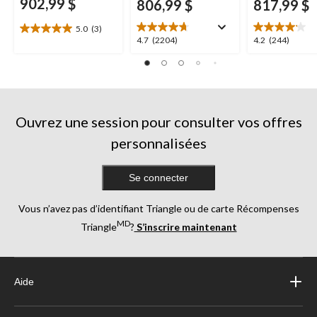
902,99 $
806,99 $
817,99 $
5.0
(3)
5.0
4.7
4.2
4.7
(2204)
4.2
(244)
étoile(s)
étoile(s)
étoile(s)
sur
sur
sur
5.
5.
5.
3
2204
244
évaluations
évaluations
évaluations
Ouvrez une session pour consulter vos offres
personnalisées
Se connecter
Vous n’avez pas d’identifiant Triangle ou de carte Récompenses
MD
Triangle
?
S’inscrire maintenant
Aide