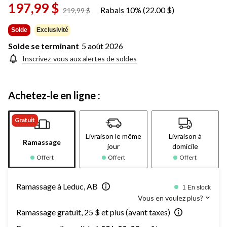
vers
197,99 $
Rabais 10% (22.00 $)
prix
219,99 $
la
était
même
page.
219,99 $
Solde
Exclusivité
Solde se terminant
5 août 2026
Inscrivez-vous aux alertes de soldes
Achetez-le en ligne :
Gratuit
Livraison le même
Livraison à
Ramassage
jour
domicile
Offert
Offert
Offert
Ramassage à Leduc, AB
1 En stock
Vous en voulez plus?
Ramassage gratuit, 25 $ et plus (avant taxes)