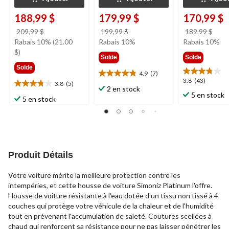
188,99 $
179,99 $
170,99 $
prix
prix
prix
209,99 $
199,99 $
189,99 $
était
était
étai
Rabais 10% (21.00
Rabais 10%
Rabais 10%
209,99 $
199,99 $
189,
$)
Solde
Solde
Solde
4.9
(7)
4.9
3.8
3.8
(43)
3.8
(5)
étoile(s)
3.8
2 en stock
étoile(s)
5 en stock
sur
étoile(s)
5 en stock
sur
5.
sur
5.
7
5.
43
évaluations
5
évaluations
évaluations
Produit Détails
Votre voiture mérite la meilleure protection contre les
intempéries, et cette housse de voiture Simoniz Platinum l'offre.
Housse de voiture résistante à l'eau dotée d'un tissu non tissé à 4
couches qui protège votre véhicule de la chaleur et de l'humidité
tout en prévenant l'accumulation de saleté. Coutures scellées à
chaud qui renforcent sa résistance pour ne pas laisser pénétrer les