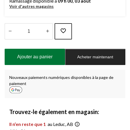
Ramassage disponible à
09 h 00, 03 août
Voir d'autres magasins
Quantité
mise
à
Ajouter au panier
Acheter maintenant
jour
à
1
Nouveaux paiements numériques disponibles à la page de
paiement
Trouvez-le également en magasin:
Il n’en reste que 1
au Leduc, AB