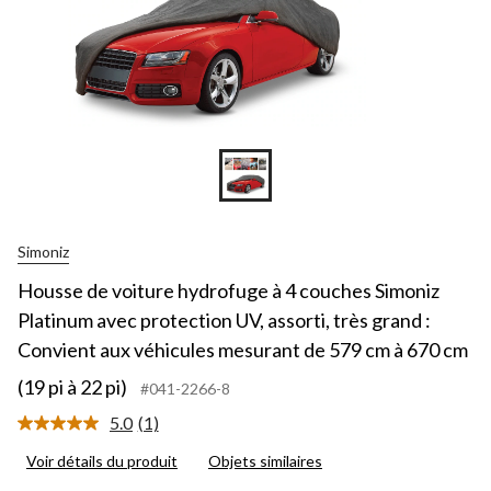
Simoniz
Housse de voiture hydrofuge à 4 couches Simoniz
Platinum avec protection UV, assorti, très grand :
Convient aux véhicules mesurant de 579 cm à 670 cm
(19 pi à 22 pi)
#041-2266-8
5.0
(1)
Lire
1
Voir détails du produit
Objets similaires
commentaire.
Lien