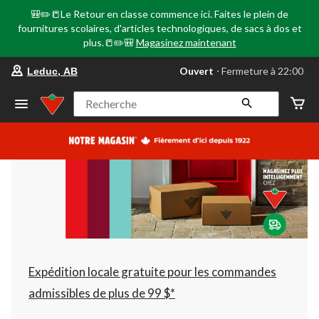
🎒✏️📒Le Retour en classe commence ici. Faites le plein de
fournitures scolaires, d'articles technologiques, de sacs à dos et
plus.📒✏️🎒
Magasinez maintenant
votre
Ouvert
⋅ Fermeture à 22:00
Leduc, AB
magasin
préféré
est
Recherche
Leduc,
AB,
courament
Ouvert,
Fermeture
à
à
22:00
cliquer
pour
changer
Expédition locale gratuite pour les commandes
admissibles de plus de 99 $*