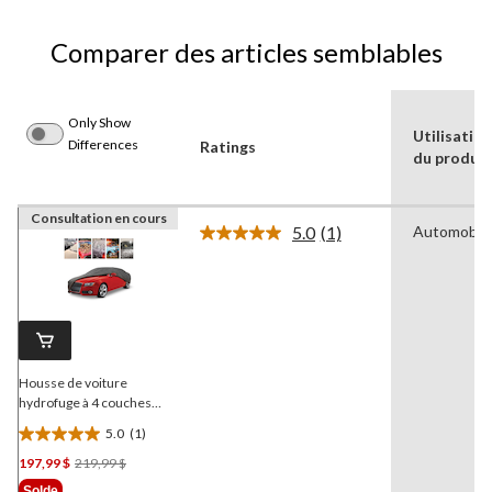
Comparer des articles semblables
Only Show
Utilisatio
Differences
Ratings
du produit
Consultation en cours
5.0
(1)
Automobil
Lire
1
commentaire.
Lien
vers
la
même
page.
Housse de voiture
hydrofuge à 4 couches
Simoniz
Platinum avec
5.0
(1)
protection UV, assorti, très
5.0
grand : Convient aux
Prix
197,99 $
219,99 $
étoile(s)
véhicules mesurant de
Était
sur
Solde