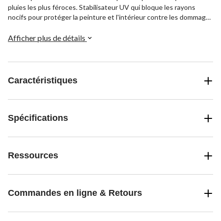
pluies les plus féroces. Stabilisateur UV qui bloque les rayons
nocifs pour protéger la peinture et l'intérieur contre les dommages
causés par le soleil. Malgré sa construction durable, le tissu doux
et texturé de la housse de véhicule dorlote vos finis de peinture.
Afficher plus de détails
Caractéristiques
Spécifications
Ressources
Commandes en ligne & Retours