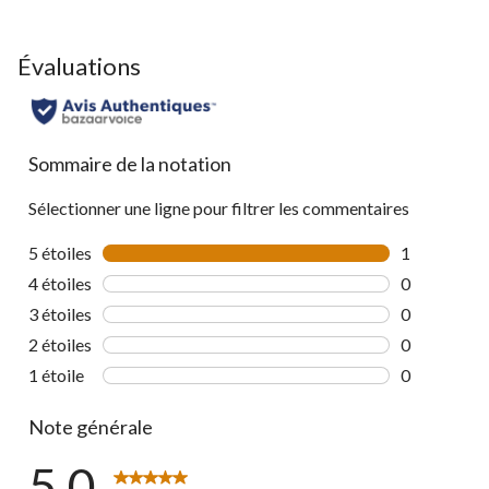
Évaluations
Sommaire de la notation
Sélectionner une ligne pour filtrer les commentaires
5 étoiles
étoiles
1
1 commentai
4 étoiles
étoiles
0
0 commentai
3 étoiles
étoiles
0
0 commentai
2 étoiles
étoiles
0
0 commentai
1 étoile
étoiles
0
0 commentai
Note générale
5.0