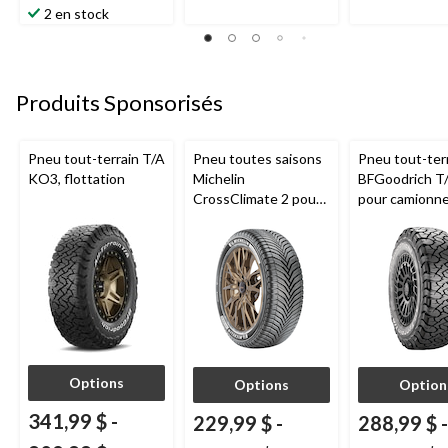
étoile(s)
évaluations
évaluations
2 en stock
sur
5.
7
évaluations
Produits Sponsorisés
Pneu tout-terrain T/A
Pneu toutes saisons
Pneu tout-ter
KO3, flottation
Michelin
BFGoodrich T
CrossClimate 2 pour
pour camionne
véhicules de tourisme
VUS
et multisegments
Options
Options
Option
341,99 $
-
229,99 $
-
288,99 $
-