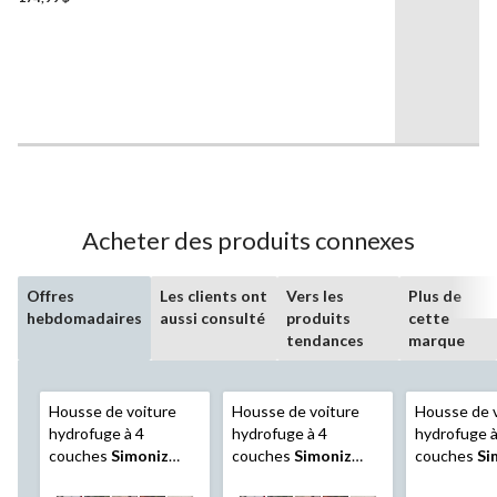
579 à 670 cm (19 à 22 pi)
sur
5.
2
évaluations
Acheter des produits connexes
Offres
Les clients ont
Vers les
Plus de
hebdomadaires
aussi consulté
produits
cette
tendances
marque
Housse de voiture
Housse de voiture
Housse de 
hydrofuge à 4
hydrofuge à 4
hydrofuge à
couches
Simoniz
couches
Simoniz
couches
Si
Platinum avec
Platinum avec
Platinum av