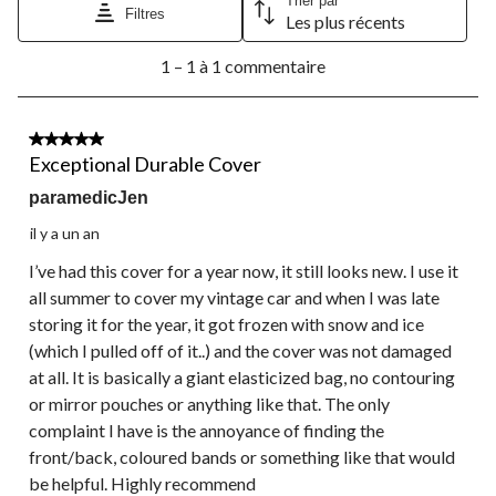
Trier par
Filtres
Les plus récents
1
1 – 1 à 1 commentaire
à
1
à
1
5 étoile(s) sur 5.
commentaire.
Exceptional Durable Cover
paramedicJen
il y a un an
I’ve had this cover for a year now, it still looks new. I use it
all summer to cover my vintage car and when I was late
storing it for the year, it got frozen with snow and ice
(which I pulled off of it..) and the cover was not damaged
at all. It is basically a giant elasticized bag, no contouring
or mirror pouches or anything like that. The only
complaint I have is the annoyance of finding the
front/back, coloured bands or something like that would
be helpful. Highly recommend