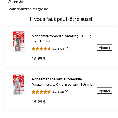
Allée 36
Voir d'autres magasins
Il vous faut peut-être aussi
Adhésif automobile Amazing GOOP,
noir, 109 mL
Ajouter
4.6
(76)
4.6
étoile(s)
16,99 $
sur
5.
76
évaluations
Adhésif et scellant automobile
Amazing GOOP, transparent, 109 mL
Ajouter
4.6
(94)
4.6
étoile(s)
15,99 $
sur
5.
94