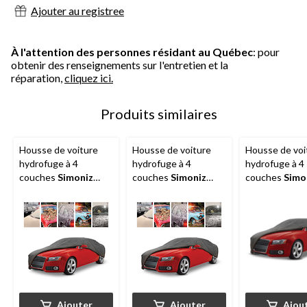
évaluations
Ajouter au registree
À l'attention des personnes résidant au Québec
: pour
obtenir des renseignements sur l'entretien et la
réparation,
cliquez ici.
Produits similaires
Housse de voiture
Housse de voiture
Housse de voi
hydrofuge à 4
hydrofuge à 4
hydrofuge à 4
couches
Simoniz
couches
Simoniz
couches
Simo
Platinum avec
Platinum avec
Platinum avec
protection UV,
protection UV,
protection UV,
assorti, grand :
assorti, moyen :
petit
Convient aux
Convient aux
véhicules mesurant
véhicules mesurant
de 508 cm à 579 cm
de 431 cm à 508 cm
(16 pi 8 po à 19 pi)
(14 pi 2 po à 16 pi 8
po)
Ajouter
Ajouter
Ajou