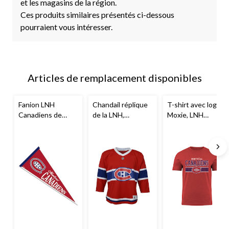
et les magasins de la région.
Ces produits similaires présentés ci-dessous
pourraient vous intéresser.
Articles de remplacement disponibles
Fanion LNH
Chandail réplique
T-shirt avec logo
Canadiens de
de la LNH,
Moxie, LNH
Montréal
Canadiens de
Canadiens de
Montréal, jeunes
Montréal, adulte,
choix de tailles