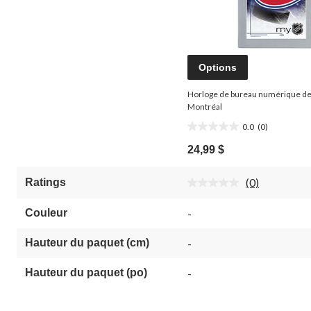
Options
Horloge de bureau numérique de
Montréal
0.0
(0)
0.0
étoile(s)
24,99 $
sur
5.
(0)
Ratings
Aucune
cote
pour
Couleur
-
ce
produit.
Lien
Hauteur du paquet (cm)
-
vers
la
Hauteur du paquet (po)
-
même
page.