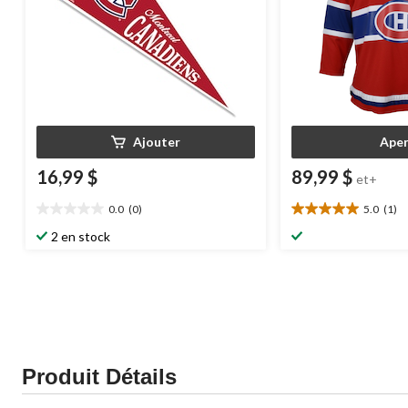
Ajouter
Aper
16,99 $
89,99 $
et+
0.0
(0)
5.0
(1)
0.0
5.0
étoile(s)
étoile(s)
2 en stock
sur
sur
5.
5.
1
évaluation
Produit Détails