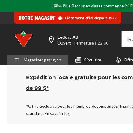
la
même
🎒✏️📒Le Retour en classe commence ici. Fai
page.
Leduc, AB
Re
votre
Ouvert
⋅ Fermeture à 22:00
magasin
préféré
est
Magasiner par rayon
Circulaire
Offr
Leduc,
AB,
courament
Ouvert,
Expédition locale gratuite pour les co
Fermeture
à
de 99 $*
à
22:00
cliquer
pour
*Offre exclusive pour les membres Récompenses Triangl
changer
standard.
En savoir plus