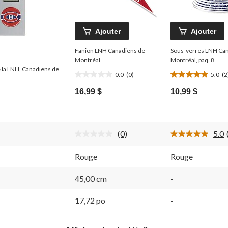
Ajouter
Ajouter
Fanion LNH Canadiens de
Sous-verres LNH Ca
Montréal
Montréal, paq. 8
 la LNH, Canadiens de
0.0
(0)
5.0
(2
0.0
5.0
étoile(s)
étoile(s)
16,99 $
10,99 $
sur
sur
5.
5.
2
évaluations
(0)
5.0
Aucune
cote
pour
Rouge
Rouge
ce
produit.
Lien
45,00 cm
-
vers
la
17,72 po
-
même
page.