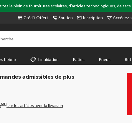
tes le plein de fournitures scolaires, d'articles technologiques, de sacs
Accédez a
Crédit Offert
Soutien
Inscription
cherche
es hebdo
Liquidation
Patios
Pneus
Ret
mmandes admissibles de plus
MD
e
sur les articles avec la livraison