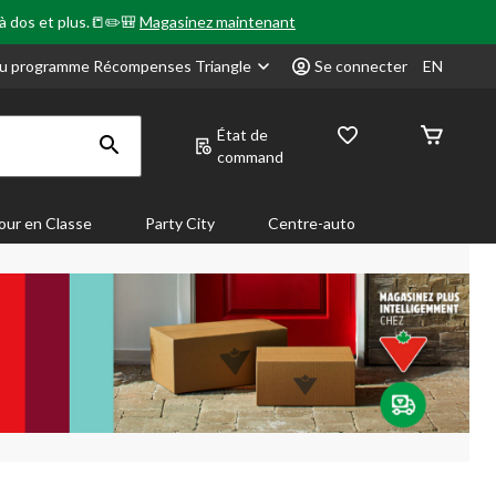
 à dos et plus.📒✏️🎒
Magasinez maintenant
u programme Récompenses Triangle
Se connecter
EN
État de
command
our en Classe
Party City
Centre-auto