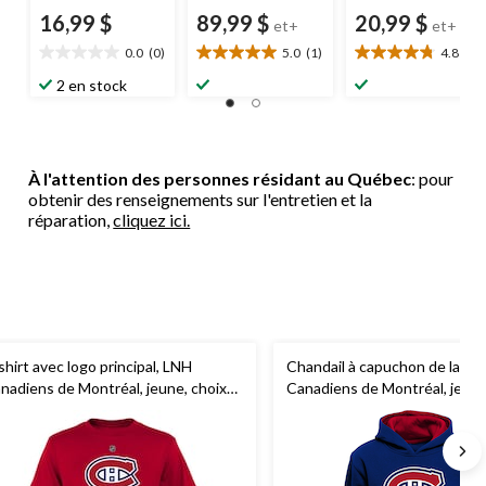
16,99 $
89,99 $
20,99 $
et+
et+
0.0
(0)
5.0
(1)
4.8
(5)
0.0
5.0
4.8
étoile(s)
étoile(s)
étoile(s)
2 en stock
sur
sur
sur
5.
5.
5.
1
5
évaluation
évaluations
À l'attention des personnes résidant au Québec
: pour
obtenir des renseignements sur l'entretien et la
réparation,
cliquez ici.
shirt avec logo principal, LNH
Chandail à capuchon de la LN
nadiens de Montréal, jeune, choix
Canadiens de Montréal, jeun
 tailles