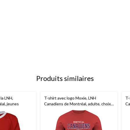
Produits similaires
 la LNH,
T-shirt avec logo Moxie, LNH
T-
al, jeunes
Canadiens de Montréal, adulte, choix
Ca
de tailles
de