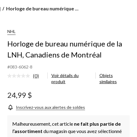
Horloge
l
Horloge de bureau numérique ...
de
bureau
numérique
de
NHL
la
Horloge de bureau numérique de la
LNH,
Canadiens
LNH, Canadiens de Montréal
de
Montréal
#083-6062-8
(0)
Voir détails du
Objets
Aucune
produit
similaires
cote
pour
ce
24,99 $
produit.
Lien
vers
Inscrivez-vous aux alertes de soldes
la
même
page.
Malheureusement, cet article
ne fait plus partie de
l
’assortiment
du magasin que vous avez sélectionné