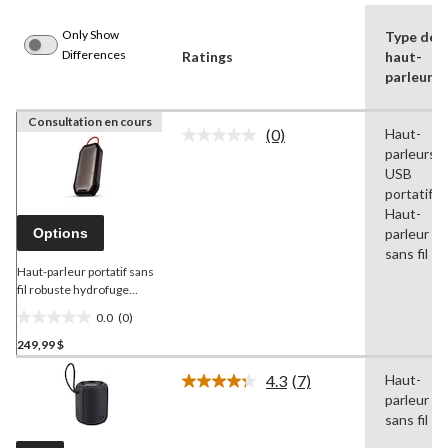
Only Show
Type de
Differences
Ratings
haut-
parleur
Consultation en cours
(0)
Haut-
Aucune
parleurs
cote
pour
USB
ce
portatifs,
produit.
Haut-
Lien
Options
parleur
vers
la
sans fil
même
Haut-parleur portatif sans
page.
fil robuste hydrofuge
Bluetooth
Veho
MX-1 avec
0.0
(0)
microphone intégré
0.0
249,99 $
étoile(s)
sur
4.3
(7)
Haut-
5.
Lire
parleur
les
7
sans fil
commentaires.