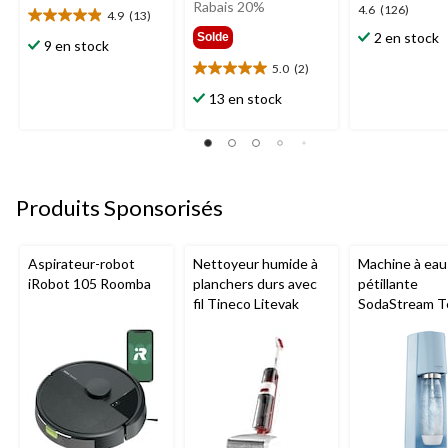
était
Rabais 20%
4.6
4.6
(126)
4.9
(13)
4.9
99,99 $
étoile(s)
2 en stock
Solde
étoile(s)
9 en stock
sur
sur
5.
5.0
(2)
5.0
5.
126
étoile(s)
13 en stock
13
évaluations
sur
évaluations
5.
2
évaluations
Produits Sponsorisés
Aspirateur-robot
Nettoyeur humide à
Machine à eau
iRobot 105 Roomba
planchers durs avec
pétillante
fil Tineco Litevak
SodaStream T