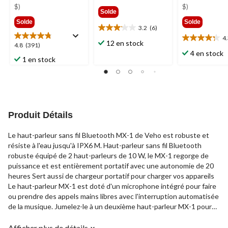
99,99 $
37,99 $
67,99
$)
$)
Solde
Solde
Solde
3.2
(6)
3.2
4
étoile(s)
4.3
12 en stock
4.8
4.8
(391)
sur
étoile(s)
4 en stock
étoile(s)
1 en stock
5.
sur
sur
6
5.
5.
évaluations
7
391
évaluations
évaluations
Produit Détails
Le haut-parleur sans fil Bluetooth MX-1 de Veho est robuste et
résiste à l'eau jusqu'à IPX6 M. Haut-parleur sans fil Bluetooth
robuste équipé de 2 haut-parleurs de 10 W, le MX-1 regorge de
puissance et est entièrement portatif avec une autonomie de 20
heures Sert aussi de chargeur portatif pour charger vos appareils
Le haut-parleur MX-1 est doté d'un microphone intégré pour faire
ou prendre des appels mains libres avec l'interruption automatisée
de la musique. Jumelez-le à un deuxième haut-parleur MX-1 pour
écouter de la musique simultanément
Afficher plus de détails