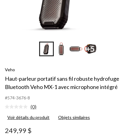
+5
Veho
Haut-parleur portatif sans fil robuste hydrofuge
Bluetooth Veho MX-1 avec microphone intégré
#574-3676-8
(0)
Aucune
cote
Voir détails du produit
Objets similaires
pour
ce
produit.
249,99 $
Lien