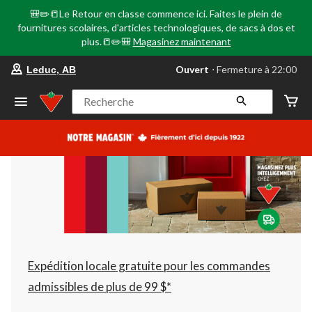
🎒✏️📒Le Retour en classe commence ici. Faites le plein de
fournitures scolaires, d'articles technologiques, de sacs à dos et
plus.📒✏️🎒
Magasinez maintenant
votre
Ouvert
⋅ Fermeture à 22:00
Leduc, AB
magasin
préféré
est
Recherche
Leduc,
AB,
courament
Ouvert,
Fermeture
à
à
22:00
cliquer
pour
changer
Expédition locale gratuite pour les commandes
admissibles de plus de 99 $*