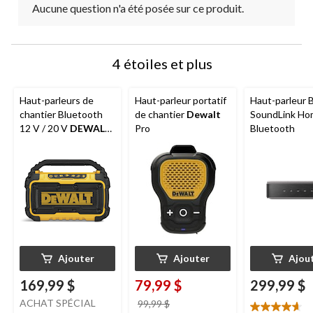
Aucune question n'a été posée sur ce produit.
4 étoiles et plus
Haut-parleurs de
Haut-parleur portatif
Haut-parleur 
chantier Bluetooth
de chantier
Dewalt
SoundLink Ho
12 V / 20 V
DEWALT
Pro
Bluetooth
DCR010B avec
entrée auxiliaire, port
de chargement USB
et cordon c.a.
Ajouter
Ajouter
Ajou
169,99 $
79,99 $
299,99 $
ACHAT SPÉCIAL
prix
99,99 $