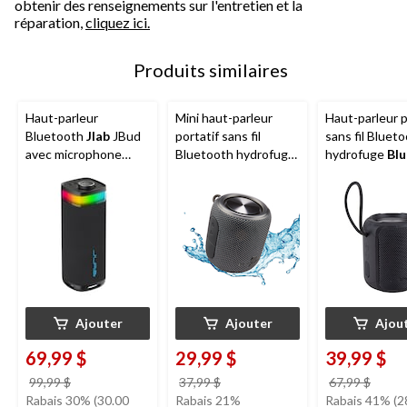
obtenir des renseignements sur l'entretien et la
réparation,
cliquez ici.
Produits similaires
Haut-parleur
Mini haut-parleur
Haut-parleur p
Bluetooth
Jlab
JBud
portatif sans fil
sans fil Bluet
avec microphone
Bluetooth hydrofuge
hydrofuge
Blu
intégré, 30 W
Bluehive
Ajouter
Ajouter
Ajou
69,99 $
29,99 $
39,99 $
prix
prix
prix
99,99 $
37,99 $
67,99 $
était
était
était
Rabais 30% (30.00
Rabais 21%
Rabais 41% (2