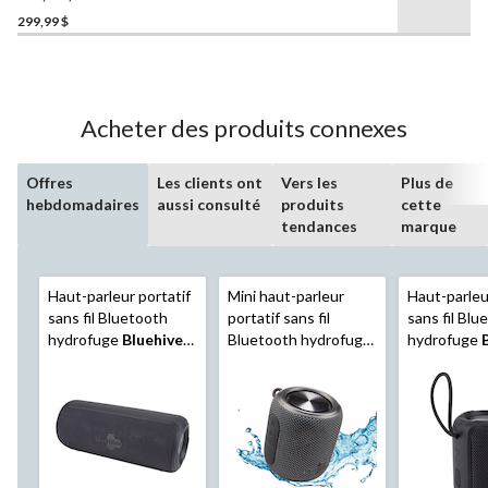
étoile(s)
299,99 $
sur
5.
126
évaluations
Acheter des produits connexes
Offres
Les clients ont
Vers les
Plus de
hebdomadaires
aussi consulté
produits
cette
tendances
marque
Haut-parleur portatif
Mini haut-parleur
Haut-parleu
sans fil Bluetooth
portatif sans fil
sans fil Blu
hydrofuge
Bluehive
Bluetooth hydrofuge
hydrofuge
OZE300S avec micro
Bluehive
mains libres