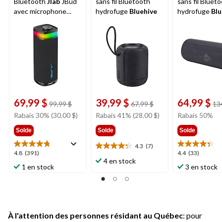
Bluetooth
Jlab
JBud
sans fil Bluetooth
sans fil Bluet
avec microphone
hydrofuge
Bluehive
hydrofuge
Blu
intégré, 30 W
OZE300S avec
mains libres
69,99 $
39,99 $
64,99 $
prix
prix
99,99 $
67,99 $
13
était
était
Rabais 30% (30.00 $)
Rabais 41% (28.00 $)
Rabais 50%
99,99 $
67,99 $
Solde
Solde
Solde
4.3
(7)
4.3
4.8
4.4
4.8
(391)
4.4
(33)
étoile(s)
4 en stock
étoile(s)
étoile(s)
1 en stock
3 en stock
sur
sur
sur
5.
5.
5.
7
391
33
évaluations
évaluations
évaluations
À l'attention des personnes résidant au Québec
: pour