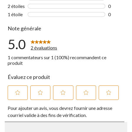
0 commentai
2 étoiles
étoiles
0
0 commentai
1 étoile
étoiles
0
0 commentai
Note générale
5.0
2 évaluations
1 commentateurs sur 1 (100%) recommandent ce
produit
Évaluez ce produit
Sélectionnez
Sélectionnez
Sélectionnez
Sélectionnez
Sélectionnez
Pour ajouter un avis, vous devrez fournir une adresse
pour
pour
pour
pour
pour
évaluer
évaluer
évaluer
évaluer
évaluer
courriel valide à des fins de vérification.
l'article
l'article
l'article
l'article
l'article
à
à
à
à
à
1
2
3
4
5