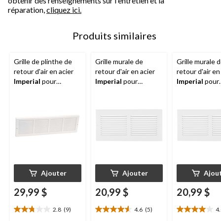
obtenir des renseignements sur l'entretien et la
réparation,
cliquez ici.
Produits similaires
Grille de plinthe de
Grille murale de
Grille murale 
retour d'air en acier
retour d'air en acier
retour d'air en
Imperial
pour
Imperial
pour
Imperial
pour
systèmes de
systèmes de
systèmes de
refroidissement et de
refroidissement et de
refroidisseme
chauffage, blanc, 30 x
chauffage, blanc, 14 x
chauffage, bla
6 po
6 po
8 po
Ajouter
Ajouter
Ajou
29,99 $
20,99 $
20,99 $
2.8
(9)
4.6
(5)
4
2.8
4.6
4.0