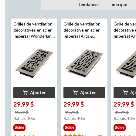
tendances
marque
Grilles de ventilation
Grille de ventilation
Grille de ve
décoratives en acier
décorative en acier
décorative 
Imperial
Wonderland,
Imperial
Arts &
Imperial
Ar
réglable, nickel
Crafts, réglable,
Crafts, régl
brossé, 3 x 10 po, paq.
nickel brossé, 4 x 10
nickel bross
3
po, paq. 3
po, paq. 3
Ajouter
Ajouter
Aj
29,99 $
29,99 $
29,99 $
prix
prix
pri
49,99 $
49,99 $
49,99 $
était
était
éta
Rabais 40%
Rabais 40%
Rabais 40%
49,99 $
49,99 $
49,
Solde
Solde
Solde