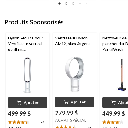
Produits Sponsorisés
Dyson AM07 Cool™ -
Ventilateur Dyson
Nettoyeur de
Ventilateur vertical
AM12, blanc/argent
plancher dur 
oscillant
PencilWash
programmable avec
télécommande, 10
vitesses,
blanc/argent
Ajouter
Ajouter
Ajou
279,99 $
499,99 $
449,99 $
ACHAT SPÉCIAL
4.4
(455)
4.2
(136)