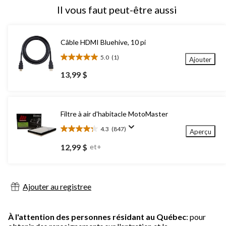
Il vous faut peut-être aussi
Câble HDMI Bluehive, 10 pi
5.0
(1)
Ajouter
5.0
étoile(s)
13,99 $
sur
5.
1
évaluation
Filtre à air d'habitacle MotoMaster
4.3
(847)
Aperçu
4.3
étoile(s)
12,99 $
et+
sur
5.
847
évaluations
Ajouter au registree
À l'attention des personnes résidant au Québec
: pour