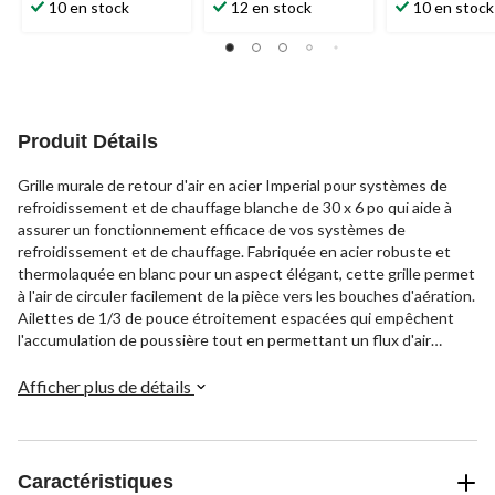
étoile(s)
étoile(s)
étoile(s)
10 en stock
12 en stock
10 en stock
sur
sur
sur
5.
5.
5.
9
5
12
évaluations
évaluations
évaluations
Produit Détails
Grille murale de retour d'air en acier Imperial pour systèmes de
refroidissement et de chauffage blanche de 30 x 6 po qui aide à
assurer un fonctionnement efficace de vos systèmes de
refroidissement et de chauffage. Fabriquée en acier robuste et
thermolaquée en blanc pour un aspect élégant, cette grille permet
à l'air de circuler facilement de la pièce vers les bouches d'aération.
Ailettes de 1/3 de pouce étroitement espacées qui empêchent
l'accumulation de poussière tout en permettant un flux d'air
régulier pour maximiser le confort. Son design architectural simple
ajoute un style subtil à tout espace mural sans trop attirer
Afficher plus de détails
l'attention. Grille murale dotée d'une ouverture de 30 po, d'une
largeur de 6 po, d'un espacement entre les ailettes de 1/3 po, en
acier, blanche, peinte par poudrage, d'une longueur de 31 1/4 po,
d'une largeur de 7 1/4 po et d'une épaisseur de 1/4 po.
Caractéristiques