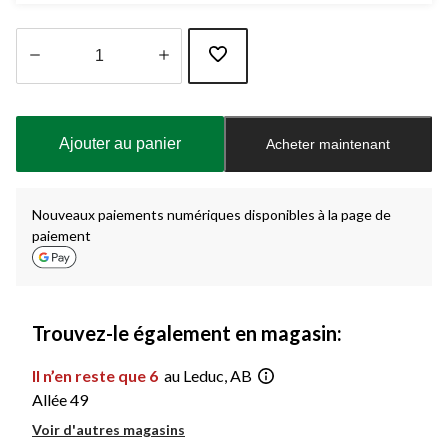
Quantité
mise
à
Ajouter au panier
Acheter maintenant
jour
à
1
Nouveaux paiements numériques disponibles à la page de
paiement
Trouvez-le également en magasin:
Il n’en reste que 6
au Leduc, AB
Allée 49
Voir d'autres magasins