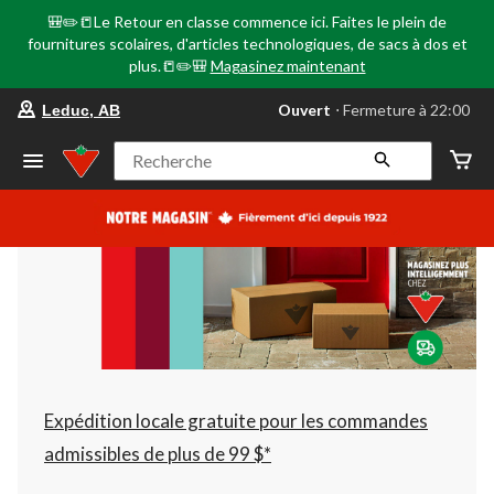
🎒✏️📒Le Retour en classe commence ici. Faites le plein de
fournitures scolaires, d'articles technologiques, de sacs à dos et
plus.📒✏️🎒
Magasinez maintenant
votre
Ouvert
⋅ Fermeture à 22:00
Leduc, AB
magasin
préféré
est
Recherche
Leduc,
AB,
courament
Ouvert,
Fermeture
à
à
22:00
cliquer
pour
changer
Expédition locale gratuite pour les commandes
admissibles de plus de 99 $*