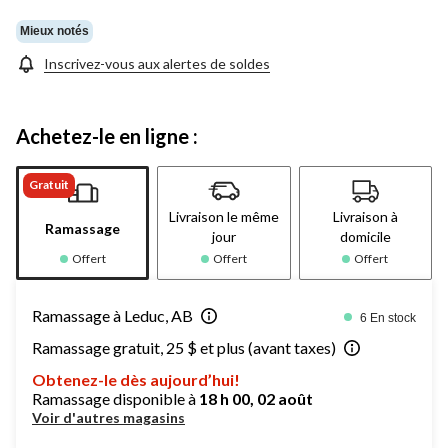
la
même
Mieux notés
page.
Inscrivez-vous aux alertes de soldes
Achetez-le en ligne :
Gratuit
Livraison le même
Livraison à
Ramassage
jour
domicile
Offert
Offert
Offert
Ramassage à Leduc, AB
6 En stock
Ramassage gratuit, 25 $ et plus (avant taxes)
Obtenez-le dès aujourd’hui!
Ramassage disponible à
18 h 00, 02 août
Voir d'autres magasins