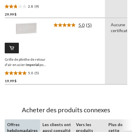
systèmes de
2.8
(9)
refroidissement et de
2.8
chauffage, blanc, 30 x 6 po
29,99 $
étoile(s)
sur
5.0
(5)
Aucune
5.
Lire
certificatio
les
9
5
évaluations
commentaires.
Lien
vers
la
Grille de plinthe de retour
même
page.
d'air en acier
Imperial
pour
systèmes de
5.0
(5)
refroidissement et de
5.0
chauffage, blanc, 14 x 6 po
19,99 $
étoile(s)
sur
5.
5
évaluations
Acheter des produits connexes
Offres
Les clients ont
Vers les
Plus de
hebdomadaires
aussi consulté
produits
cette