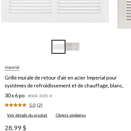
Imperial
Grille murale de retour d'air en acier Imperial pour
systèmes de refroidissement et de chauffage, blanc,
30 x 6 po
#064-3035-8
5.0
(2)
Lire
les
Voir détails du produit
Objets similaires
2
commentaires.
Lien
28,99 $
vers