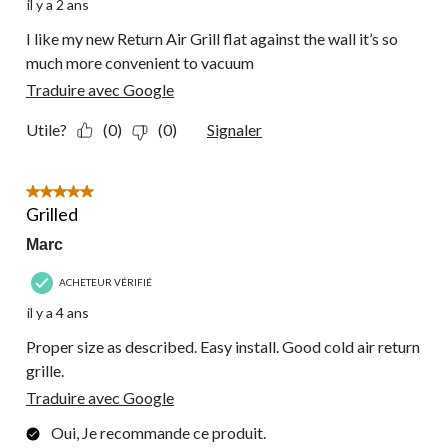
il y a 2 ans
I like my new Return Air Grill flat against the wall it’s so
much more convenient to vacuum
Traduire avec Google
Utile?
(0)
(0)
Signaler
5 étoile(s) sur 5.
Grilled
Marc
ACHETEUR VÉRIFIÉ
il y a 4 ans
Proper size as described. Easy install. Good cold air return
grille.
Traduire avec Google
Oui, Je recommande ce produit.