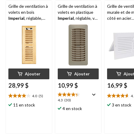
Grille de ventilation à
Grille de ventilation à
Grille de venti
volets en bois
volets en plastique
murale et de 
Imperial
, réglable,
Imperial
, réglable, va
côté en acier
beige, 3 x 10 po
au lave-vaisselle,
Imperial
avec 
taupe, 4 x 10 po
et trous de m
blanc, 10 x 4 p
Ajouter
Ajouter
Ajou
28,99 $
10,99 $
16,99 $
4.0
(5)
4
4.0
4.7
4.3
4.3
(30)
étoile(s)
étoile(s)
11 en stock
3 en stock
étoile(s)
4 en stock
sur
sur
sur
5.
5.
5.
5
3
30
évaluations
évaluations
évaluations