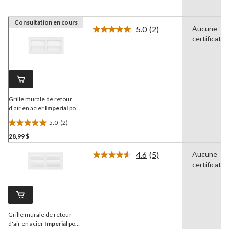
Consultation en cours
5.0
(2)
Aucune
Lire
certificatio
les
2
commentaires.
Lien
vers
la
même
page.
Grille murale de retour
d'air en acier
Imperial
pour
systèmes de
5.0
(2)
refroidissement et de
5.0
chauffage, blanc, 30 x 6 po
28,99 $
étoile(s)
sur
4.6
(5)
Aucune
5.
Lire
certificatio
les
2
5
évaluations
commentaires.
Lien
vers
la
Grille murale de retour
même
page.
d'air en acier
Imperial
pour