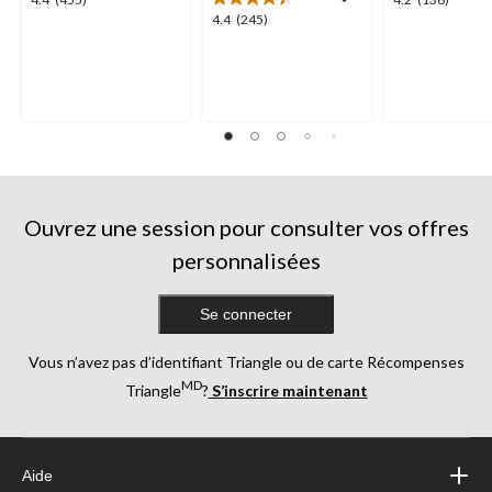
4.4
4.2
4.4
4.4
(245)
étoile(s)
étoile(s)
étoile(s)
sur
sur
sur
5.
5.
5.
455
136
245
évaluations
évaluations
évaluations
Ouvrez une session pour consulter vos offres
personnalisées
Se connecter
Vous n’avez pas d’identifiant Triangle ou de carte Récompenses
MD
Triangle
?
S’inscrire maintenant
Aide