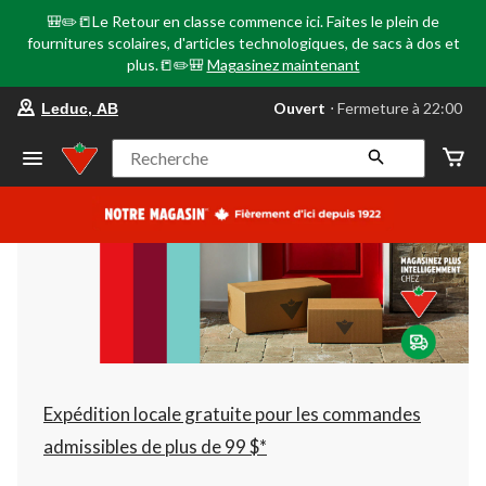
🎒✏️📒Le Retour en classe commence ici. Faites le plein de
fournitures scolaires, d'articles technologiques, de sacs à dos et
plus.📒✏️🎒
Magasinez maintenant
votre
Ouvert
⋅ Fermeture à 22:00
Leduc, AB
magasin
préféré
est
Recherche
Leduc,
AB,
courament
Ouvert,
Fermeture
à
à
22:00
cliquer
pour
changer
Expédition locale gratuite pour les commandes
admissibles de plus de 99 $*