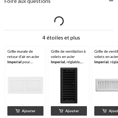
Foire aux questions
4 étoiles et plus
Grille murale de
Grille de ventilation à
Grille de venti
retour d'air en acier
volets en acier
volets en acie
Imperial
pour
Imperial
, réglable,
Imperial
, régl
systèmes de
noir mat, 3 x 10 po
blanc, choix de
refroidissement et de
chauffage, blanc, 14 x
6 po
Ajouter
Ajouter
Ajou