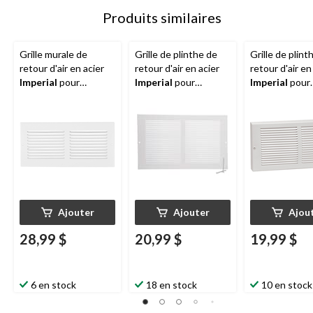
Produits similaires
Grille murale de
Grille de plinthe de
Grille de plint
retour d'air en acier
retour d'air en acier
retour d'air en
Imperial
pour
Imperial
pour
Imperial
pour
systèmes de
systèmes de
systèmes de
refroidissement et de
refroidissement et de
refroidisseme
chauffage, blanc, 30 x
chauffage, blanc, 14 x
chauffage, bla
6 po
8 po
6 po
Ajouter
Ajouter
Ajou
28,99 $
20,99 $
19,99 $
6 en stock
18 en stock
10 en stock