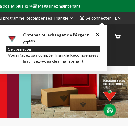
 à dos et plus.📒✏️🎒
Magasinez maintenant
u programme Récompenses Triangle
Se connecter
EN
Obtenez ou échangez de l’Argent
État de
MD
CT
command
Se connecter
Vous n’avez pas compte Triangle Récompenses?
our en Classe
Party City
Centre-auto
Inscrivez-vous des maintenant