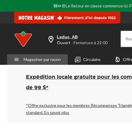
🎒✏️📒Le Retour en classe commence ici. Fai
Leduc, AB
Re
votre
Ouvert
⋅ Fermeture à 22:00
magasin
préféré
est
Magasiner par rayon
Circulaire
Offr
Leduc,
AB,
courament
Ouvert,
Expédition locale gratuite pour les co
Fermeture
à
de 99 $*
à
22:00
cliquer
pour
*Offre exclusive pour les membres Récompenses Triangl
changer
standard.
En savoir plus