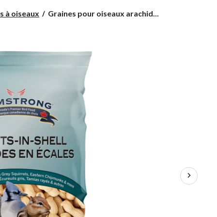
Graines
s à oiseaux
Graines pour oiseaux arachid...
pour
oiseaux
arachides
en
écales
Armstrong,
tailles
variées