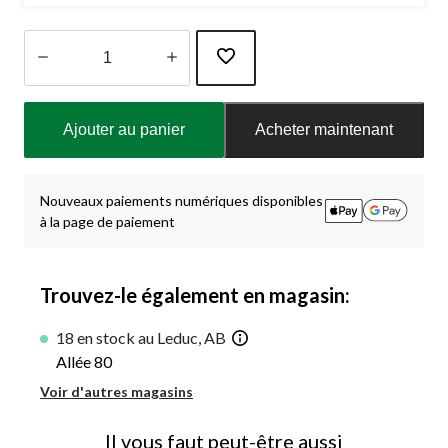
Quantité
mise
Ajouter au panier
Acheter maintenant
à
jour
à
1
Nouveaux paiements numériques disponibles
à la page de paiement
Trouvez-le également en magasin:
18 en stock au Leduc, AB
Allée 80
Voir d'autres magasins
Il vous faut peut-être aussi