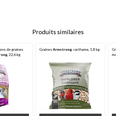
Produits similaires
ons de graines
Graines
Armstrong
, carthame, 1,8 kg
Gr
rong
, 22,6 kg
mo
1,