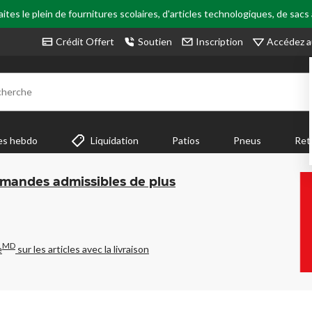
tes le plein de fournitures scolaires, d'articles technologiques, de sacs
Accédez a
Crédit Offert
Soutien
Inscription
cherche
es hebdo
Liquidation
Patios
Pneus
Ret
mmandes admissibles de plus
MD
e
sur les articles avec la livraison