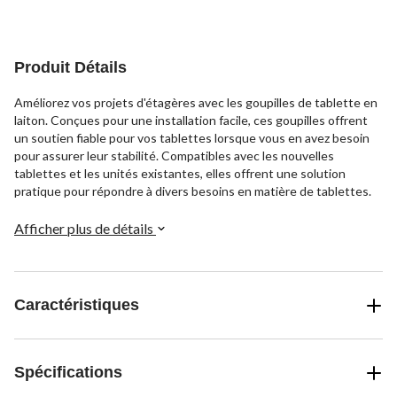
5.
5.
5.
8
3
21
évaluations
évaluations
évaluations
Produit Détails
Améliorez vos projets d'étagères avec les goupilles de tablette en
laiton. Conçues pour une installation facile, ces goupilles offrent
un soutien fiable pour vos tablettes lorsque vous en avez besoin
pour assurer leur stabilité. Compatibles avec les nouvelles
tablettes et les unités existantes, elles offrent une solution
pratique pour répondre à divers besoins en matière de tablettes.
Afficher plus de détails
Caractéristiques
Spécifications