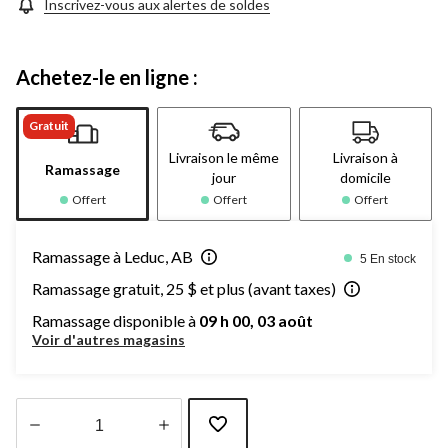
page.
Inscrivez-vous aux alertes de soldes
Achetez-le en ligne :
Gratuit
Livraison le même
Livraison à
Ramassage
jour
domicile
Offert
Offert
Offert
Ramassage à Leduc, AB
5 En stock
Ramassage gratuit, 25 $ et plus (avant taxes)
Ramassage disponible à
09 h 00, 03 août
Voir d'autres magasins