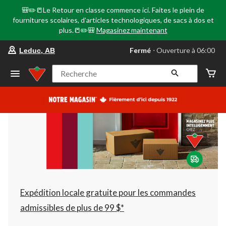
🎒✏️📒Le Retour en classe commence ici. Faites le plein de
fournitures scolaires, d'articles technologiques, de sacs à dos et
plus.📒✏️🎒
Magasinez maintenant
votre
Fermé
⋅ Ouverture à 06:00
Leduc, AB
magasin
préféré
est
Recherche
Leduc,
AB,
courament
Fermé,
Ouverture
à
à
06:00
cliquer
pour
changer
Expédition locale gratuite pour les commandes
admissibles de plus de 99 $*