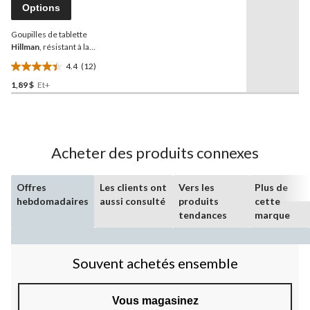
Lien
Options
vers
la
Goupilles de tablette
même
page.
Hillman
, résistant à la
corrosion, transparent,
4.4
(12)
choix de tailles
4.4
1,89 $
Et+
étoile(s)
sur
5.
12
évaluations
Acheter des produits connexes
Offres
Les clients ont
Vers les
Plus de
hebdomadaires
aussi consulté
produits
cette
tendances
marque
Souvent achetés ensemble
Vous magasinez