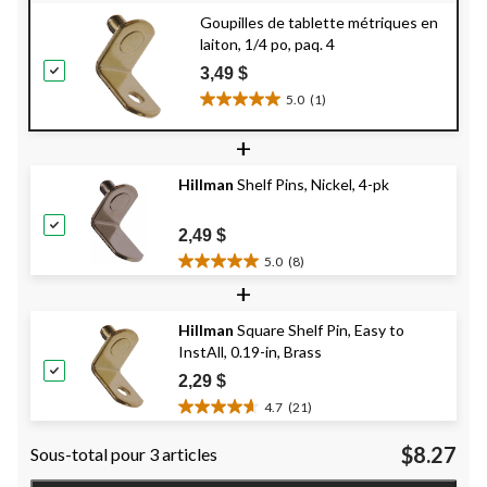
Goupilles de tablette métriques en
laiton, 1/4 po, paq. 4
3,49 $
5.0
(1)
5.0
étoile(s)
+
sur
5.
Hillman
Shelf Pins, Nickel, 4-pk
1
évaluation
2,49 $
5.0
(8)
5.0
+
étoile(s)
sur
Hillman
Square Shelf Pin, Easy to
5.
InstAll, 0.19-in, Brass
8
évaluations
2,29 $
4.7
(21)
4.7
étoile(s)
$8.27
Sous-total pour 3 articles
sur
5.