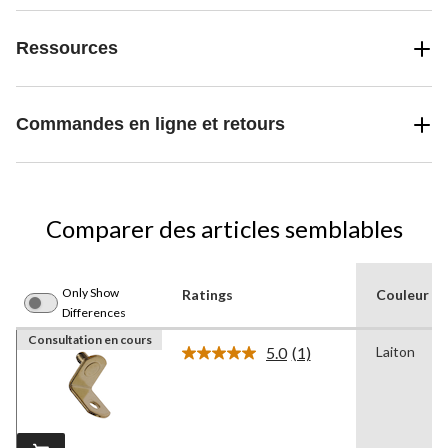
Ressources
Commandes en ligne et retours
Comparer des articles semblables
Only Show
Ratings
Couleur
Differences
Consultation en cours
5.0
(1)
Laiton
Lire
1
commentaire.
Lien
vers
la