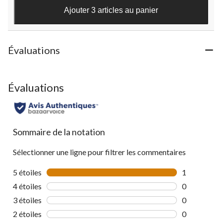
21
Ajouter 3 articles au panier
évaluations
Évaluations
Évaluations
Sommaire de la notation
Sélectionner une ligne pour filtrer les commentaires
5 étoiles
étoiles
1
1 commentai
4 étoiles
étoiles
0
0 commentai
3 étoiles
étoiles
0
0 commentai
2 étoiles
étoiles
0