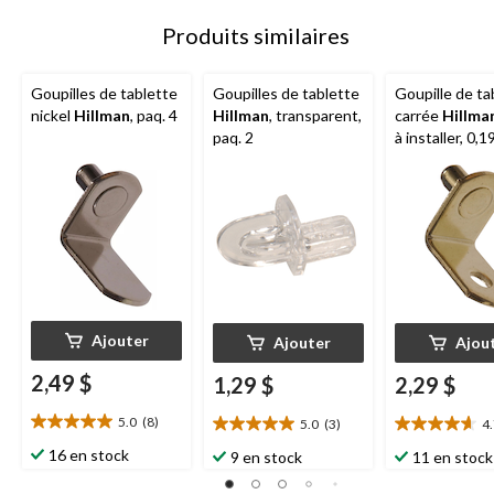
Produits similaires
Goupilles de tablette
Goupilles de tablette
Goupille de ta
nickel
Hillman
, paq. 4
Hillman
, transparent,
carrée
Hillma
paq. 2
à installer, 0,1
laiton
Ajouter
Ajouter
Ajou
2,49 $
1,29 $
2,29 $
5.0
(8)
5.0
(3)
4
5.0
5.0
4.7
étoile(s)
étoile(s)
étoile(s)
16 en stock
9 en stock
11 en stock
sur
sur
sur