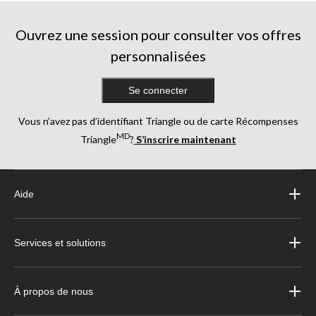
évaluations
évaluations
évaluations
Ouvrez une session pour consulter vos offres
personnalisées
Se connecter
Vous n’avez pas d’identifiant Triangle ou de carte Récompenses
MD
Triangle
?
S’inscrire maintenant
Aide
Services et solutions
À propos de nous