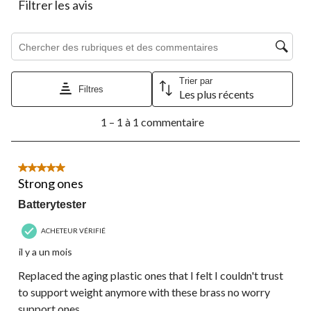
le
le
le
le
le
Filtrer les avis
formulaire
formulaire
formulaire
formulaire
formulaire
de
de
de
de
de
Zone de recherche de sujet et d'avis
soumission.
soumission.
soumission.
soumission.
soumission.
Trier par
Filtres
Les plus récents
1
1 – 1 à 1 commentaire
à
1
à
1
5 étoile(s) sur 5.
commentaire.
Strong ones
Batterytester
ACHETEUR VÉRIFIÉ
il y a un mois
Replaced the aging plastic ones that I felt I couldn't trust
to support weight anymore with these brass no worry
support ones.