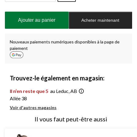
Quantité
mise
à
Ajouter au panier
Acheter maintenant
jour
à
1
Nouveaux paiements numériques disponibles à la page de
paiement
Trouvez-le également en magasin:
Il n’en reste que 5
au Leduc, AB
Allée 38
Voir d'autres magasins
Il vous faut peut-être aussi