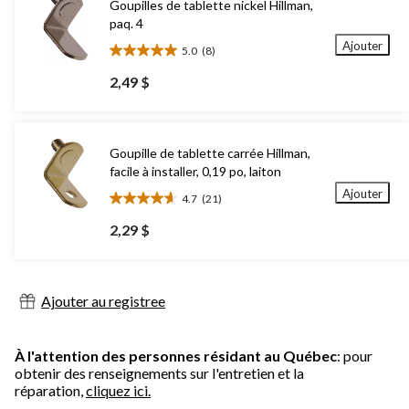
Goupilles de tablette nickel Hillman,
paq. 4
Ajouter
5.0
(8)
5.0
étoile(s)
2,49 $
sur
5.
8
évaluations
Goupille de tablette carrée Hillman,
facile à installer, 0,19 po, laiton
Ajouter
4.7
(21)
4.7
étoile(s)
2,29 $
sur
5.
21
évaluations
Ajouter au registree
À l'attention des personnes résidant au Québec
: pour
obtenir des renseignements sur l'entretien et la
réparation,
cliquez ici.