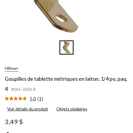
Hillman
Goupilles de tablette métriques en laiton, 1/4 po, paq.
4
#161-7633-8
5.0
(1)
Lire
1
Voir détails du produit
Objets similaires
commentaire.
Lien
vers
3,49 $
la
même