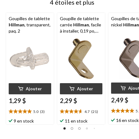
4 étoiles et plus
Goupilles de tablette
Goupille de tablette
Goupilles de t
Hillman
, transparent,
carrée
Hillman
, facile
nickel
Hillman
paq. 2
à installer, 0,19 po,
laiton
Ajou
Ajouter
Ajouter
2,49 $
1,29 $
2,29 $
5
5.0
(3)
4.7
(21)
5.0
5.0
4.7
étoile(s)
étoile(s)
étoile(s)
16 en stock
9 en stock
11 en stock
sur
sur
sur
5.
5.
5.
8
3
21