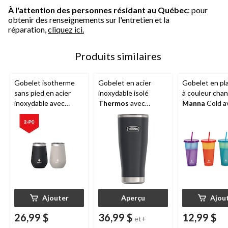
À l'attention des personnes résidant au Québec
: pour
obtenir des renseignements sur l'entretien et la
réparation,
cliquez ici.
Produits similaires
Gobelet isotherme
Gobelet en acier
Gobelet en pl
sans pied en acier
inoxydable isolé
à couleur cha
inoxydable avec
Thermos
avec
Manna
Cold a
couvercle anti-
couvercle
couvercle et pa
éclaboussures
verrouillable, sans
709 mL, paq. 4
Manna
, choix varié,
BPA, choix de
355 mL, paq. 2
couleurs, 18 oz
Ajouter
Aperçu
Ajou
26,99 $
36,99 $
12,99 $
et+