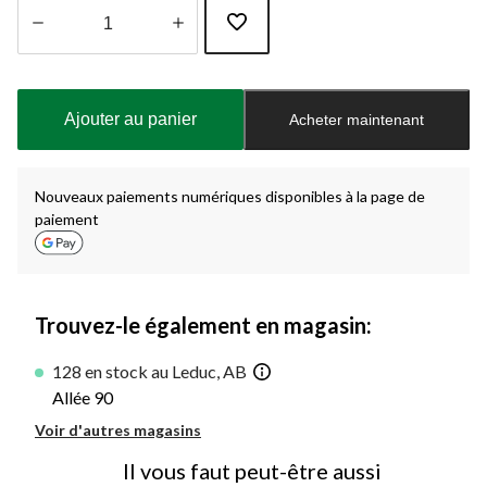
Quantité
mise
à
Ajouter au panier
Acheter maintenant
jour
à
1
Nouveaux paiements numériques disponibles à la page de
paiement
Trouvez-le également en magasin:
128 en stock au Leduc, AB
Allée 90
Voir d'autres magasins
Il vous faut peut-être aussi