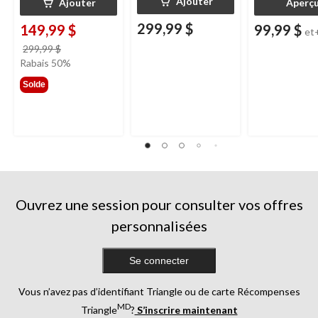
Ajouter
Ajouter
Aperç
299,99 $
149,99 $
99,99 $
et
prix
299,99 $
était
Rabais 50%
299,99 $
Solde
Ouvrez une session pour consulter vos offres
personnalisées
Se connecter
Vous n’avez pas d’identifiant Triangle ou de carte Récompenses
MD
Triangle
?
S’inscrire maintenant