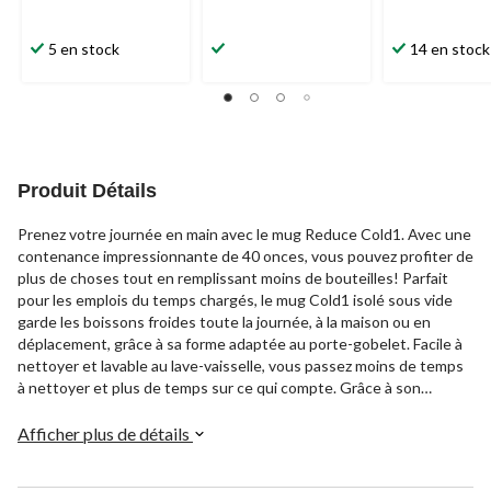
5 en stock
14 en stock
Produit Détails
Prenez votre journée en main avec le mug Reduce Cold1. Avec une
contenance impressionnante de 40 onces, vous pouvez profiter de
plus de choses tout en remplissant moins de bouteilles! Parfait
pour les emplois du temps chargés, le mug Cold1 isolé sous vide
garde les boissons froides toute la journée, à la maison ou en
déplacement, grâce à sa forme adaptée au porte-gobelet. Facile à
nettoyer et lavable au lave-vaisselle, vous passez moins de temps
à nettoyer et plus de temps sur ce qui compte. Grâce à son
couvercle breveté Sip-It-Your-Way, vous pouvez choisir de siroter
tranquillement, de prendre un verre ou de vous hydrater à toute
Afficher plus de détails
allure!