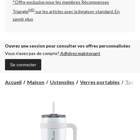
*Offre exclusive pour les membres Récompenses
MD
Triangle
sur les articles avec la livraison standard.
En
savoir plus
Ouvrez une session pour consulter vos offres personnalisées
Vous n’avez pas de compte?
Adhérez maintenant
Se connecter
Accueil
Maison
Ustensiles
Verres portables
Tasses