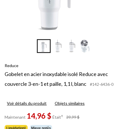
+7
Reduce
Gobelet en acier inoxydable isolé Reduce avec
couvercle 3-en-1 et paille, 1,1 l, blanc
#142-6436-0
Voir détails du produit
Objets similaires
14,96 $
prix
±
Maintenant
Était
39,99 $
était
39,99 $
Liquidation◊
Mieux notés