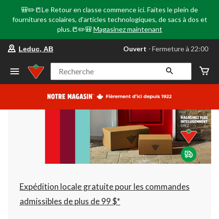
🎒✏️📒Le Retour en classe commence ici. Faites le plein de
fournitures scolaires, d'articles technologiques, de sacs à dos et
plus.📒✏️🎒
Magasinez maintenant
votre
Ouvert
⋅ Fermeture à 22:00
Leduc, AB
magasin
préféré
est
Recherche
Leduc,
AB,
courament
Ouvert,
Fermeture
à
à
22:00
cliquer
pour
changer
Expédition locale gratuite pour les commandes
admissibles de plus de 99 $*