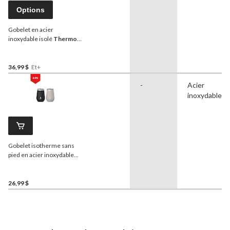
Options
Gobelet en acier
inoxydable isolé
Thermos
avec couvercle
verrouillable, sans BPA,
choix de couleurs, 18 oz
36,99 $
Et+
-
Acier
inoxydable
Gobelet isotherme sans
pied en acier inoxydable
avec couvercle anti-
éclaboussures
Manna
,
choix varié, 355 mL, paq. 2
26,99 $