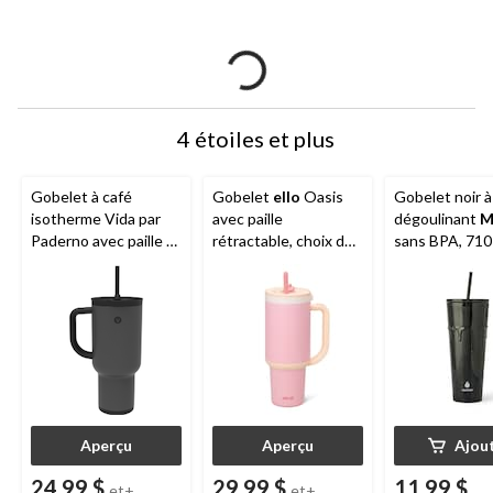
4 étoiles et plus
Gobelet à café
Gobelet
ello
Oasis
Gobelet noir à
isotherme Vida par
avec paille
dégoulinant
M
Paderno avec paille et
rétractable, choix de
sans BPA, 710
poignée, choix de
couleurs, 40 oz
couleurs, 30 oz
Aperçu
Aperçu
Ajou
24,99 $
29,99 $
11,99 $
et+
et+