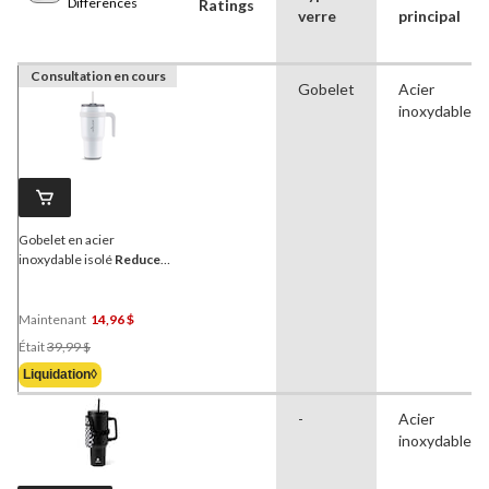
Differences
Ratings
verre
principal
Consultation en cours
Gobelet
Acier
inoxydable
Gobelet en acier
inoxydable isolé
Reduce
avec couvercle 3-en-1 et
paille, 1,1 l, blanc
Maintenant
14,96 $
Prix
Était
39,99 $
Était
Liquidation◊
39,99 $
-
Acier
inoxydable