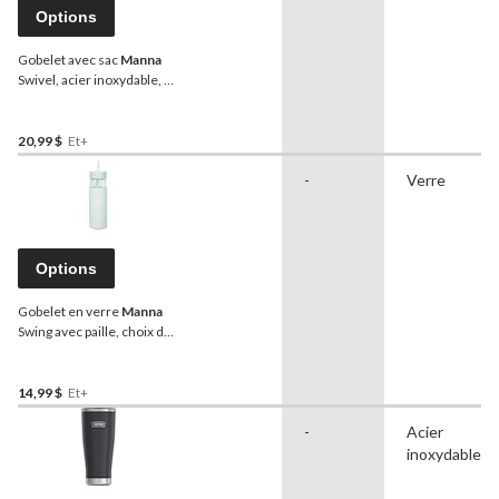
Options
Gobelet avec sac
Manna
Swivel, acier inoxydable, 40
oz
20,99 $
Et+
-
Verre
Options
Gobelet en verre
Manna
Swing avec paille, choix de
couleurs, 24 oz
14,99 $
Et+
-
Acier
inoxydable