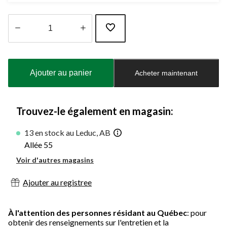
Quantité
mise
à
Ajouter au panier
Acheter maintenant
jour
à
1
Trouvez-le également en magasin:
13 en stock au Leduc, AB
Allée 55
Voir d'autres magasins
Ajouter au registree
À l'attention des personnes résidant au Québec
: pour
obtenir des renseignements sur l'entretien et la