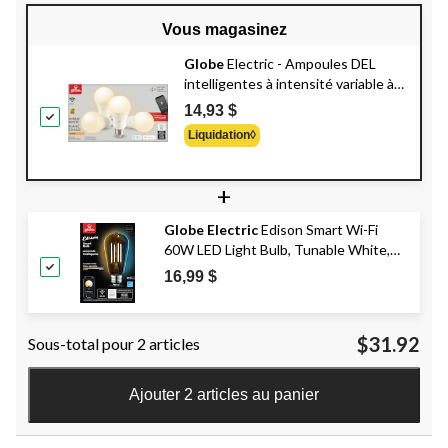
Vous magasinez
Globe
Electric - Ampoules DEL
intelligentes à intensité variable à
culot E26, A19, 800 lumens, blanc
14,93 $
chaud, 60 W, paq. 4
Liquidation◊
+
Globe Electric
Edison Smart Wi-Fi
60W LED Light Bulb, Tunable White,
Amber Glass
16,99 $
$31.92
Sous-total pour 2 articles
Ajouter 2 articles au panier