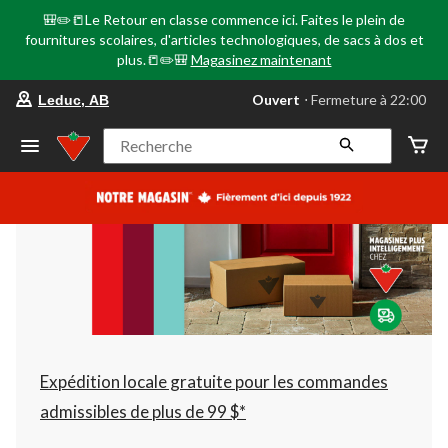
🎒✏️📒Le Retour en classe commence ici. Faites le plein de
fournitures scolaires, d'articles technologiques, de sacs à dos et
plus.📒✏️🎒
Magasinez maintenant
votre
Ouvert
⋅ Fermeture à 22:00
Leduc, AB
magasin
préféré
est
Recherche
Leduc,
AB,
courament
Ouvert,
Fermeture
à
à
22:00
cliquer
pour
changer
Expédition locale gratuite pour les commandes
admissibles de plus de 99 $*