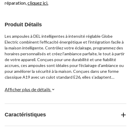
réparation,
cliquez ici.
Produit Détails
Les ampoules à DEL intelligentes à intensité réglable Globe
Electric combinent l'efficacité énergétique et l'intégration facile à
la maison intelligente. Contrôlez votre éclairage, programmez des
horaires personnalisés et créez l'ambiance parfaite, le tout à partir
de votre appareil. Conçues pour une durabilité et une fiabilité
accrues, ces ampoules sont idéales pour l'éclairage d'ambiance ou
pour améliorer la sécurité à la maison. Conçues dans une forme
classique A19 avec un culot standard E26, elles s'adaptent
parfaitement à la plupart des lampes et luminaires, ajoutant ainsi
de la commodité et du style à la vie de tous les jours.
Afficher plus de détails
Caractéristiques