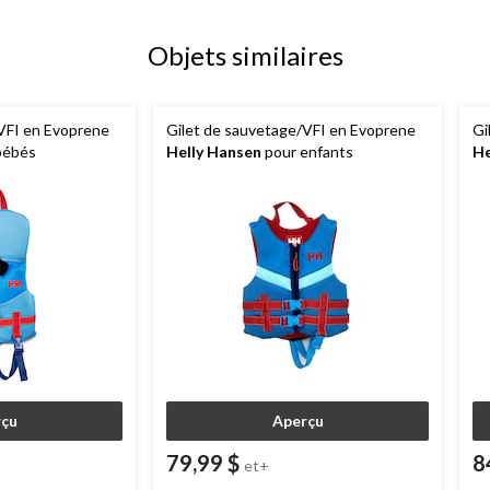
Objets similaires
VFI en Evoprene
Gilet de sauvetage/VFI en Evoprene
Gi
bébés
Helly Hansen
pour enfants
He
çu
Aperçu
79,99 $
8
et+