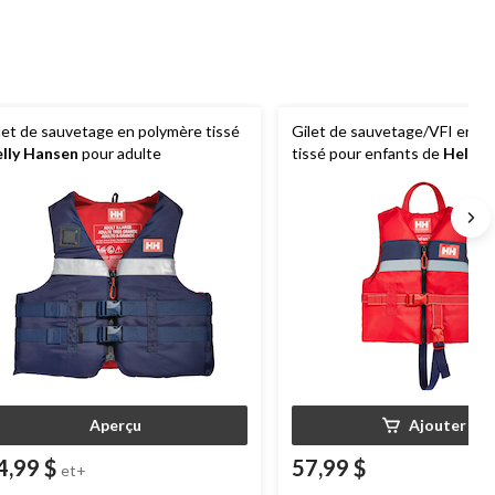
let de sauvetage en polymère tissé
Gilet de sauvetage/VFI en p
lly Hansen
pour adulte
tissé pour enfants de
Helly 
rouge
Aperçu
Ajouter
4,99 $
57,99 $
et+