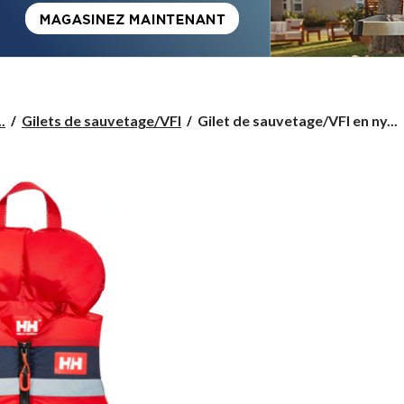
Gilet
.
Gilets de sauvetage/VFI
Gilet de sauvetage/VFI en ny...
de
sauvetage/VFI
en
nylon
Helly
Hansen
pour
bébés,
rouge