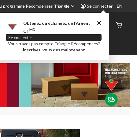
u programme Récompenses Triangle
Se connecter
EN
Obtenez ou échangez de l’Argent
État de
MD
CT
command
Se connecter
Vous n’avez pas compte Triangle Récompenses?
é
Party City
Centre-auto
Inscrivez-vous des maintenant