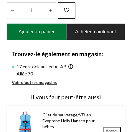
Quantité
mise
Ajouter au panier
Acheter maintenant
à
jour
à
1
Trouvez-le également en magasin:
17 en stock au Leduc, AB
Allée 70
Voir d'autres magasins
Il vous faut peut-être aussi
Gilet de sauvetage/VFI en
Evoprene Helly Hansen pour
bébés
Aperçu