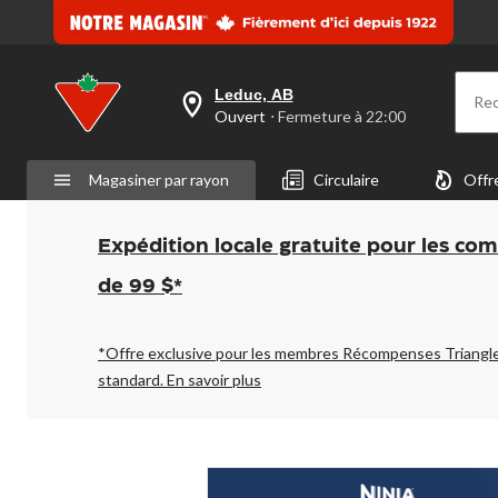
Leduc, AB
Re
votre
Ouvert
⋅ Fermeture à 22:00
magasin
préféré
est
Magasiner par rayon
Circulaire
Offr
Leduc,
AB,
courament
Ouvert,
Expédition locale gratuite pour les co
Fermeture
à
de 99 $*
à
22:00
cliquer
pour
*Offre exclusive pour les membres Récompenses Triangl
changer
standard.
En savoir plus