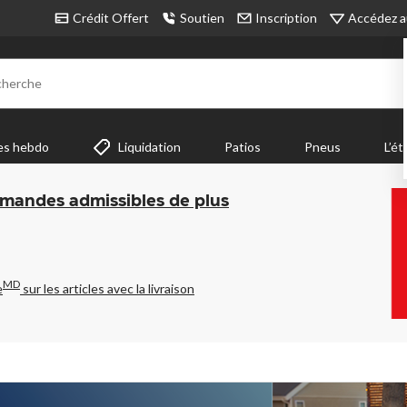
Accédez a
Crédit Offert
Soutien
Inscription
cherche
es hebdo
Liquidation
Patios
Pneus
L’ét
mmandes admissibles de plus
MD
e
sur les articles avec la livraison