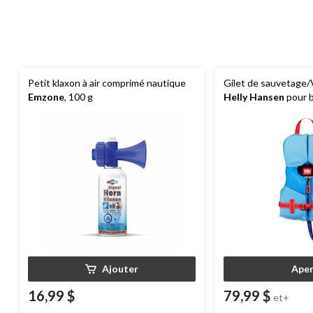
Petit klaxon à air comprimé nautique
Gilet de sauvetage/
Emzone
, 100 g
Helly Hansen
pour 
Ajouter
Aper
16,99 $
79,99 $
et+