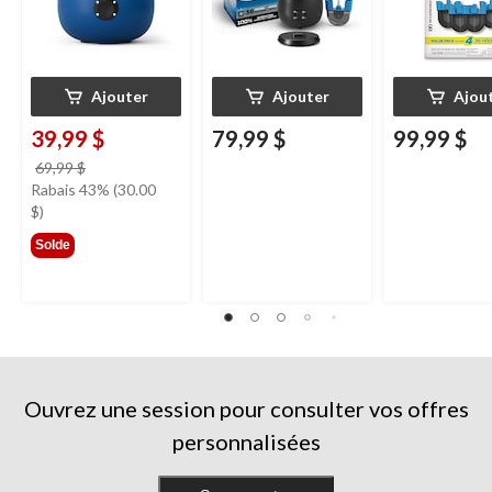
Ajouter
Ajouter
Ajou
39,99 $
79,99 $
99,99 $
prix
69,99 $
était
Rabais 43% (30.00
69,99 $
$)
Solde
Ouvrez une session pour consulter vos offres
personnalisées