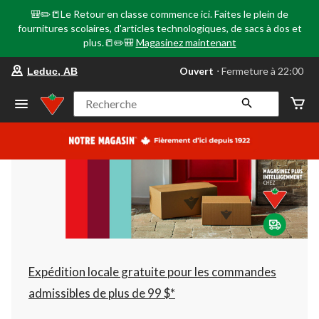
🎒✏️📒Le Retour en classe commence ici. Faites le plein de
fournitures scolaires, d'articles technologiques, de sacs à dos et
plus.📒✏️🎒
Magasinez maintenant
votre
Ouvert
⋅ Fermeture à 22:00
Leduc, AB
magasin
préféré
est
Recherche
Leduc,
AB,
courament
Ouvert,
Fermeture
à
à
22:00
cliquer
pour
changer
Expédition locale gratuite pour les commandes
admissibles de plus de 99 $*