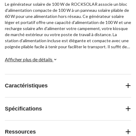
Le générateur solaire de 100 W de ROCKSOLAR associe un bloc
d'alimentation compacte de 100 W à un panneau solaire pliable de
60 W pour une alimentation hors réseau. Ce générateur solaire
léger et portatif offre une capacité d'alimentation de 100 W et une
recharge solaire afin d'alimenter votre campement, votre kiosque
de marché extérieur ou votre poste de travail à distance. La
station d'alimentation incluse est élégante et compacte avec une
poignée pliable facile à tenir pour faciliter le transport. Il suffit de
connecter le panneau solaire de 60 W pour profiter de l'énergie
solaire et recharger le bloc de batteries interne du bloc
Afficher plus de détails
d'alimentation. Grâce aux sorties polyvalentes, vous pouvez
recharger ou alimenter des téléphones, des portables, des lampes,
des petits électroménagers et plus encore en utilisant les sorties
c.a., USB et c.c. du bloc d'alimentation.
Caractéristiques
Spécifications
Ressources