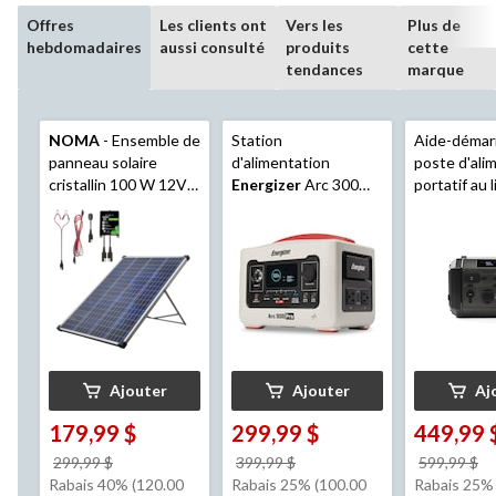
Offres
Les clients ont
Vers les
Plus de
hebdomadaires
aussi consulté
produits
cette
tendances
marque
NOMA
- Ensemble de
Station
Aide-démar
panneau solaire
d'alimentation
poste d'ali
cristallin 100 W 12V
Energizer
Arc 300
portatif au 
avec support et
Pro avec batterie LFP
MotoMast
contrôleur de charge
et chargement rapide
Eliminator
PowerBox S
Ajouter
Ajouter
Aj
179,99 $
299,99 $
449,99 
prix
prix
pr
299,99 $
399,99 $
599,99 $
était
était
ét
Rabais 40% (120.00
Rabais 25% (100.00
Rabais 25%