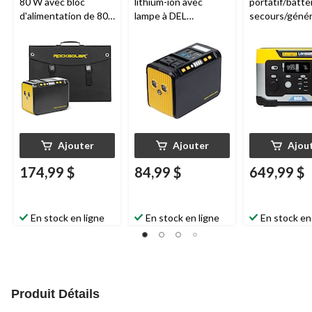
80 W avec bloc
lithium-ion avec
portatif/batte
d'alimentation de 80
lampe à DEL
secours/géné
W et panneau de 30
ROCKSOLAR
, 80 W,
solaire au lith
W
ROCKSOLAR
88 Wh
Champion, pou
camping, 579
Ajouter
Ajouter
Ajou
174,99 $
84,99 $
649,99 $
En stock en ligne
En stock en ligne
En stock en
Produit Détails