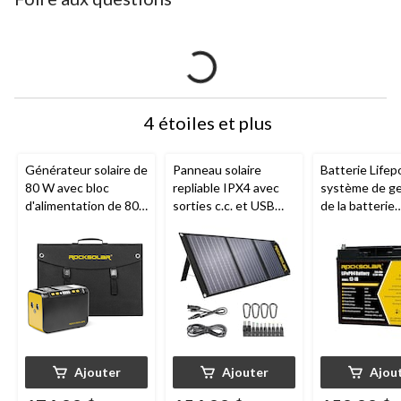
4 étoiles et plus
Générateur solaire de
Panneau solaire
Batterie Lifep
80 W avec bloc
repliable IPX4 avec
système de ge
d'alimentation de 80
sorties c.c. et USB
de la batterie
W et panneau de 30
ROCKSOLAR
, 60 W
ROCKSOLAR
W
ROCKSOLAR
18 Ah
Ajouter
Ajouter
Ajou