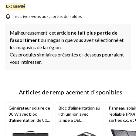
Exclusivité
Inscrivez-vous aux alertes de soldes
Malheureusement, cet article
ne fait plus partie de
l
’assortiment
du magasin que vous avez sélectionné et
les magasins de la région.
Ces produits similaires présentés ci-dessous pourraient
vous intéresser.
Articles de remplacement disponibles
Générateur solaire de
Bloc d'alimentation au
Panneau solai
80 W avec bloc
lithium-ion avec
repliable IPX4
d'alimentation de 80
lampe à DEL
sorties c.c. et
W et panneau de 30
ROCKSOLAR
, 80 W,
ROCKSOLAR
W
ROCKSOLAR
88 Wh