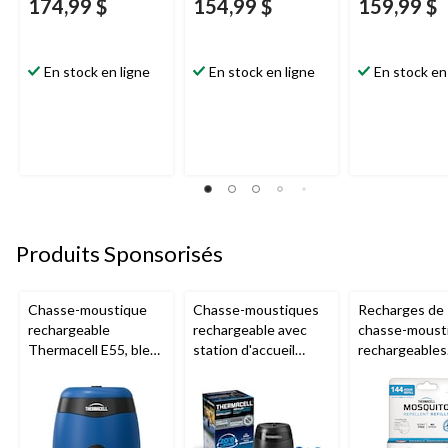
174,99 $
154,99 $
159,99 $
En stock en ligne
En stock en ligne
En stock en
Produits Sponsorisés
Chasse-moustique
Chasse-moustiques
Recharges de
rechargeable
rechargeable avec
chasse-moust
Thermacell E55, bleu
station d'accueil
rechargeables
royal
Thermacell E65,
Thermacell, 1
charbon
heures