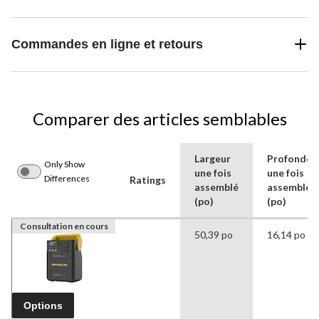
Commandes en ligne et retours
Comparer des articles semblables
Largeur
Profondeu
Only Show
une fois
une fois
Differences
Ratings
assemblé
assemblé
(po)
(po)
Consultation en cours
50,39 po
16,14 po
Options