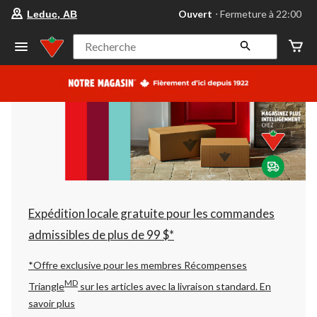
votre
Ouvert
⋅ Fermeture à 22:00
Leduc, AB
magasin
préféré
est
Recherche
Leduc,
AB,
courament
Ouvert,
Fermeture
à
à
22:00
cliquer
pour
changer
Expédition locale gratuite pour les commandes
admissibles de plus de 99 $*
*Offre exclusive pour les membres Récompenses
MD
Triangle
sur les articles avec la livraison standard.
En
savoir plus