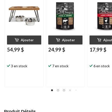
tasses
Ajouter
Ajouter
Ajou
54,99 $
24,99 $
17,99 $
3 en stock
7 en stock
6 en stock
Produit Détails