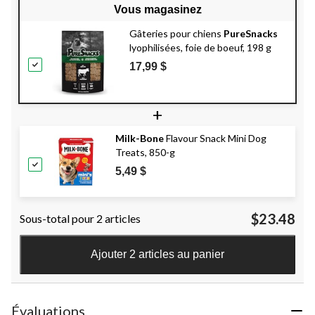
Vous magasinez
Gâteries pour chiens
PureSnacks
lyophilisées, foie de boeuf, 198 g
17,99 $
+
Milk-Bone
Flavour Snack Mini Dog
Treats, 850-g
5,49 $
$23.48
Sous-total pour 2 articles
Ajouter 2 articles au panier
Évaluations