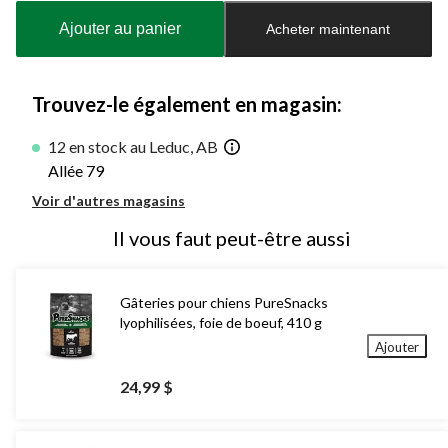
à
Ajouter au panier
Acheter maintenant
jour
à
1
Trouvez-le également en magasin:
12 en stock au Leduc, AB
Allée 79
Voir d'autres magasins
Il vous faut peut-être aussi
Gâteries pour chiens PureSnacks
lyophilisées, foie de boeuf, 410 g
Ajouter
24,99 $