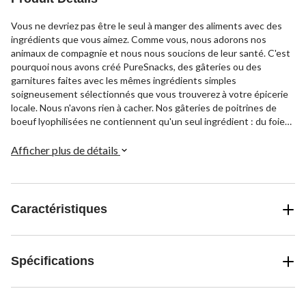
Vous ne devriez pas être le seul à manger des aliments avec des
ingrédients que vous aimez. Comme vous, nous adorons nos
animaux de compagnie et nous nous soucions de leur santé. C'est
pourquoi nous avons créé PureSnacks, des gâteries ou des
garnitures faites avec les mêmes ingrédients simples
soigneusement sélectionnés que vous trouverez à votre épicerie
locale. Nous n'avons rien à cacher. Nos gâteries de poitrines de
boeuf lyophilisées ne contiennent qu'un seul ingrédient : du foie
de boeuf de qualité humaine provenant des États-Unis. Nous
prenons du foie de boeuf CRU et le lyophilisons doucement
Afficher plus de détails
pendant au plus 24 heures. Résultat qui est une collation pure
avec une nutrition imbattable, qui sent fantastique et qui a encore
meilleur goût. Nous sommes une fière entreprise canadienne,
créée en 2005, qui traite et nourrit des millions de chiens et de
Caractéristiques
chats chaque année.
Spécifications