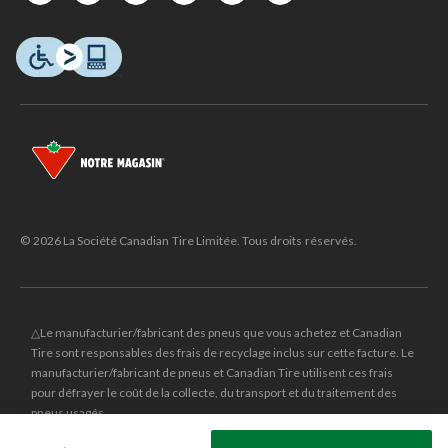
© 2026 La Société Canadian Tire Limitée. Tous droits réservés.
△Le manufacturier/fabricant des pneus que vous achetez et Canadian
Tire sont responsables des frais de recyclage inclus sur cette facture. Le
manufacturier/fabricant de pneus et Canadian Tire utilisent ces frais
pour défrayer le coût de la collecte, du transport et du traitement des
pneus usagés.
MD
CANADIAN TIRE
et le logo du triangle CANADIAN TIRE sont des