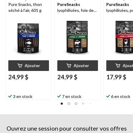
Pure Snacks, thon
PureSnacks
PureSnacks
séché à l'air, 601 g
lyophilisées, foie de
lyophilisées, p
boeuf, 410 g
140 g
Ajouter
Ajouter
Ajou
24,99 $
24,99 $
17,99 $
3 en stock
7 en stock
6 en stock
Ouvrez une session pour consulter vos offres