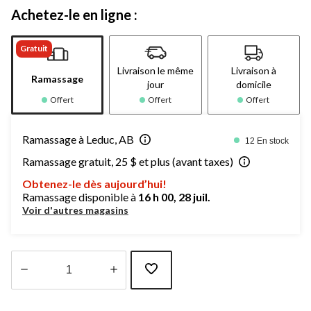
Achetez-le en ligne :
Gratuit
Livraison le même
Livraison à
Ramassage
jour
domicile
Offert
Offert
Offert
Ramassage à Leduc, AB
12 En stock
Ramassage gratuit, 25 $ et plus (avant taxes)
Obtenez-le dès aujourd’hui!
Ramassage disponible à
16 h 00, 28 juil.
Voir d'autres magasins
Quantité
mise