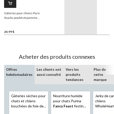
Gâteries pour chiens Pure
Snacks poulet et pomme
séchés à l'air, 539 g
24,99 $
Acheter des produits connexes
Offres
Les clients ont
Vers les
Plus de
hebdomadaires
aussi consulté
produits
cette
tendances
marque
Gâteries sèches pour
Nourriture humide
Jerky de ca
chats et chiens
pour chats Purina
chiens
bouchées de foie de
Fancy Feast
festin
WholeHeart
boeuf Chewmaster,
de volaille, saveurs