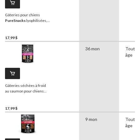
Gâteries pour chiens
PureSnacks
lyophilisées,
poulet, 140 g
17,99 $
36 mon
Tout
âge
Gâteries séchées à froid
au saumon pour chiens
PureSnacks
, 100 g
17,99 $
9 mon
Tout
âge