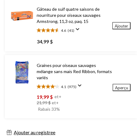
Gâteau de suif quatre saisons de
nourriture pour oiseaux sauvages
Armstrong, 11,3 oz, paq. 15
Ajouter
4.6
(41)
4.6
étoile(s)
34,99 $
sur
5.
41
évaluations
Graines pour oiseaux sauvages
mélange sans maïs Red Ribbon, formats
variés
4.1
(975)
Aperçu
4.1
étoile(s)
19,99 $
et+
sur
prix
21,99 $
et+
5.
était
Rabais 33%
975
à
évaluations
partir
de
Ajouter au registree
21,99 $