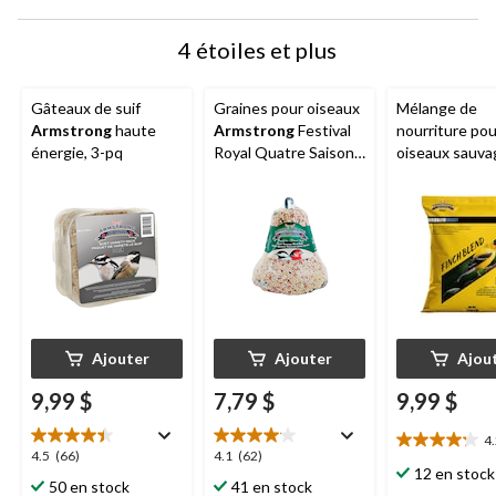
4 étoiles et plus
Gâteaux de suif
Graines pour oiseaux
Mélange de
Armstrong
haute
Armstrong
Festival
nourriture pou
énergie, 3-pq
Royal Quatre Saisons,
oiseaux sauva
454 g
Armstrong
, 
pinsons, 1,8 k
Ajouter
Ajouter
Ajou
9,99 $
7,79 $
9,99 $
4
4.2
4.5
4.1
4.5
(66)
4.1
(62)
étoile(s)
12 en stock
étoile(s)
étoile(s)
50 en stock
41 en stock
sur