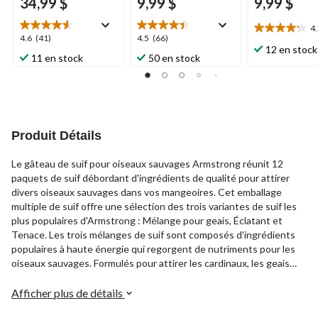
34,99 $
9,99 $
9,99 $
4
4.2
4.6
4.5
4.6
(41)
4.5
(66)
étoile(s)
12 en stock
étoile(s)
étoile(s)
11 en stock
50 en stock
sur
sur
sur
5.
5.
5.
13
41
66
évaluations
évaluations
évaluations
Produit Détails
Le gâteau de suif pour oiseaux sauvages Armstrong réunit 12
paquets de suif débordant d'ingrédients de qualité pour attirer
divers oiseaux sauvages dans vos mangeoires. Cet emballage
multiple de suif offre une sélection des trois variantes de suif les
plus populaires d'Armstrong : Mélange pour geais, Éclatant et
Tenace. Les trois mélanges de suif sont composés d'ingrédients
populaires à haute énergie qui regorgent de nutriments pour les
oiseaux sauvages. Formulés pour attirer les cardinaux, les geais
bleus et les pique-bois, ces gâteaux de suif regorgent de graines
et de baies que les oiseaux adorent, ce qui vous permet de garder
Afficher plus de détails
vos mangeoires bien approvisionnées et votre cour bien remplie