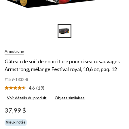
Armstrong
Gâteau de suif de nourriture pour oiseaux sauvages
Armstrong, mélange Festival royal, 10,6 oz, paq. 12
#159-1832-8
4.6
(19)
Lire
les
Voir détails du produit
Objets similaires
19
commentaires.
Lien
37,99 $
vers
la
même
Mieux notés
page.