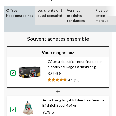
Offres
Les clients ont
Vers les
Plus de
hebdomadaires
aussi consulté
produits
cette
tendances
marque
Souvent achetés ensemble
Vous magasinez
Gâteau de suif de nourriture pour
oiseaux sauvages
Armstrong
,
mélange Festival royal, 10,6 oz, paq.
37,99 $
12
4.6
(19)
4.6
étoile(s)
+
sur
5.
Armstrong
Royal Jubilee Four Season
19
Bird Bell Seed, 454-g
évaluations
7,79 $