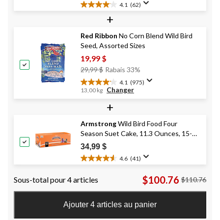
4.1
(62)
4.1
+
étoile(s)
sur
Red Ribbon
No Corn Blend Wild Bird
5.
Seed, Assorted Sizes
62
évaluations
19,99 $
Prix
29,99 $
Rabais 33%
Était
4.1
(975)
4.1
29,99 $
Changer
13,00 kg
étoile(s)
+
sur
5.
975
Armstrong
Wild Bird Food Four
évaluations
Season Suet Cake, 11.3 Ounces, 15-
Pack
34,99 $
4.6
(41)
4.6
étoile(s)
$100.76
Sous-total pour 4 articles
$110.76
sur
5.
41
Ajouter 4 articles au panier
évaluations