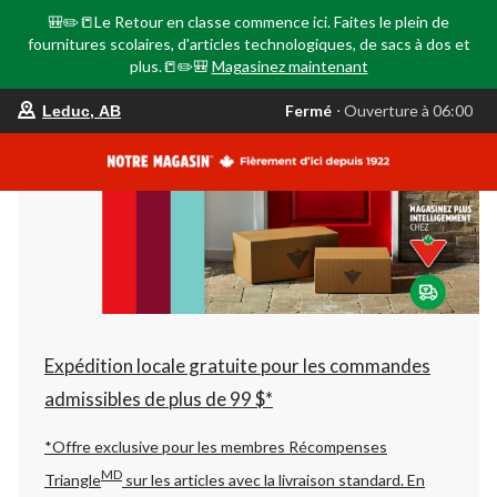
🎒✏️📒Le Retour en classe commence ici. Faites le plein de
fournitures scolaires, d'articles technologiques, de sacs à dos et
plus.📒✏️🎒
Magasinez maintenant
votre
Fermé
⋅ Ouverture à 06:00
Leduc, AB
magasin
préféré
est
Leduc,
AB,
courament
Fermé,
Ouverture
à
à
06:00
cliquer
pour
changer
Expédition locale gratuite pour les commandes
admissibles de plus de 99 $*
*Offre exclusive pour les membres Récompenses
MD
Triangle
sur les articles avec la livraison standard.
En