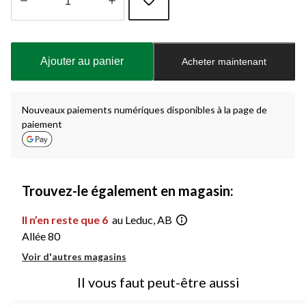
Quantité
mise
à
Ajouter au panier
Acheter maintenant
jour
à
1
Nouveaux paiements numériques disponibles à la page de
paiement
Trouvez-le également en magasin:
Il n’en reste que 6
au Leduc, AB
Allée 80
Voir d'autres magasins
Il vous faut peut-être aussi