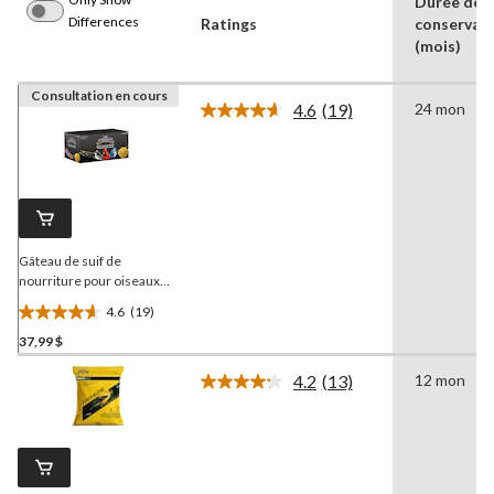
Durée de
Differences
Ratings
conservat
(mois)
Consultation en cours
4.6
(19)
24 mon
Lire
les
19
commentaires.
Lien
vers
la
même
page.
Gâteau de suif de
nourriture pour oiseaux
sauvages
Armstrong
,
4.6
(19)
mélange Festival royal,
4.6
10,6 oz, paq. 12
37,99 $
étoile(s)
sur
4.2
(13)
12 mon
5.
Lire
les
19
13
évaluations
commentaires.
Lien
vers