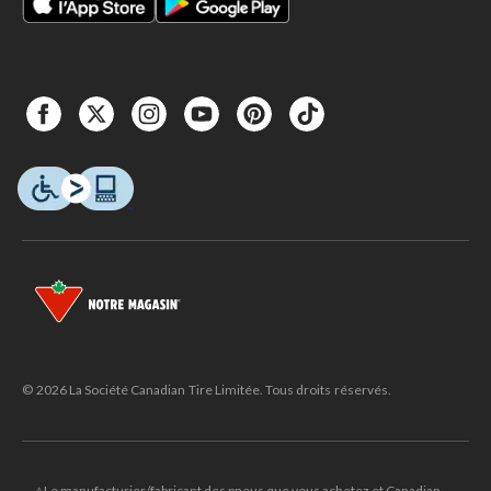
© 2026 La Société Canadian Tire Limitée. Tous droits réservés.
△Le manufacturier/fabricant des pneus que vous achetez et Canadian