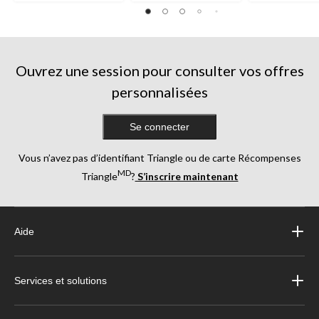
sur
sur
5.
5.
5.
13
66
62
évaluations
évaluations
évaluations
Ouvrez une session pour consulter vos offres
personnalisées
Se connecter
Vous n’avez pas d’identifiant Triangle ou de carte Récompenses
MD
Triangle
?
S’inscrire maintenant
Aide
Services et solutions