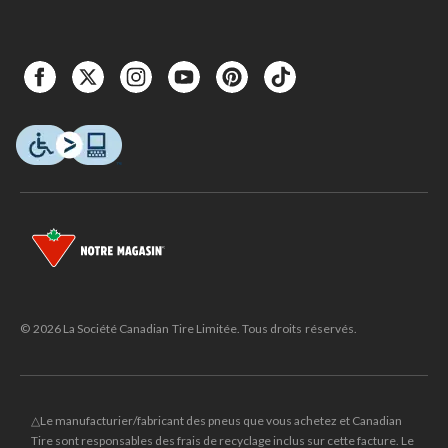
© 2026 La Société Canadian Tire Limitée. Tous droits réservés.
△Le manufacturier/fabricant des pneus que vous achetez et Canadian
Tire sont responsables des frais de recyclage inclus sur cette facture. Le