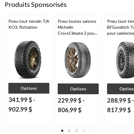
Produits Sponsorisés
Pneu tout-terrain T/A
Pneu toutes saisons
Pneu tout-ter
KO3, flottation
Michelin
BFGoodrich T
CrossClimate 2 pour
pour camionne
véhicules de tourisme
VUS
et multisegments
Options
Options
Option
341,99 $
-
229,99 $
-
288,99 $
-
902,99 $
806,99 $
817,99 $