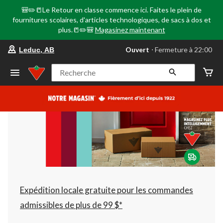
🎒✏️📒Le Retour en classe commence ici. Faites le plein de
fournitures scolaires, d'articles technologiques, de sacs à dos et
plus.📒✏️🎒
Magasinez maintenant
votre
Ouvert
⋅ Fermeture à 22:00
Leduc, AB
magasin
préféré
est
Recherche
Leduc,
AB,
courament
Ouvert,
Fermeture
à
à
22:00
cliquer
pour
changer
Expédition locale gratuite pour les commandes
admissibles de plus de 99 $*