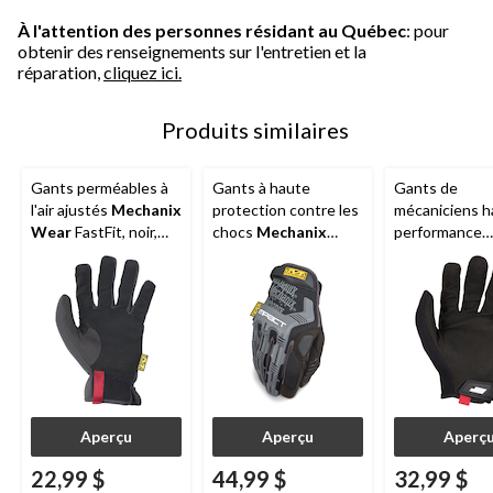
À l'attention des personnes résidant au Québec
: pour
obtenir des renseignements sur l'entretien et la
réparation,
cliquez ici.
Produits similaires
Gants perméables à
Gants à haute
Gants de
l'air ajustés
Mechanix
protection contre les
mécaniciens h
Wear
FastFit, noir,
chocs
Mechanix
performance
choix de tailles
Wear
M-Pact,
Mechanix We
noir/gris, choix de
Original, noir, t
tailles
variées
Aperçu
Aperçu
Aperç
22,99 $
44,99 $
32,99 $