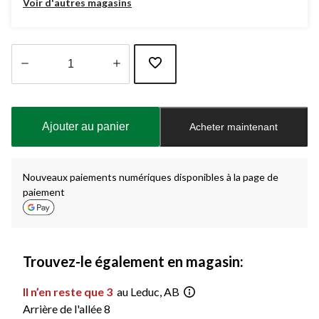
Voir d'autres magasins
Quantité
mise
à
Ajouter au panier
Acheter maintenant
jour
à
1
Nouveaux paiements numériques disponibles à la page de
paiement
Trouvez-le également en magasin:
Il n’en reste que 3
au Leduc, AB
Arrière de l'allée 8