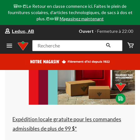
🎒✏️📒Le Retour en classe commence ici. Faites le plein de
fournitures scolaires, d'articles technologiques, de sacs à dos et
plus.📒✏️🎒
Magasinez maintenant
votre
Ouvert
⋅ Fermeture à 22:00
Leduc, AB
magasin
préféré
est
Recherche
Leduc,
AB,
courament
Ouvert,
Fermeture
à
à
22:00
cliquer
pour
changer
Expédition locale gratuite pour les commandes
admissibles de plus de 99 $*