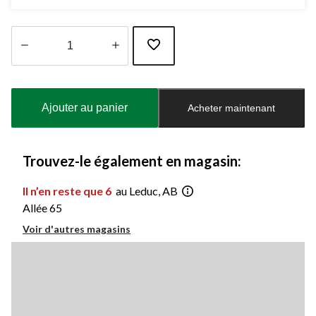
Quantité
mise
à
Ajouter au panier
Acheter maintenant
jour
à
1
Trouvez-le également en magasin:
Il n’en reste que 6
au Leduc, AB
Allée 65
Voir d'autres magasins