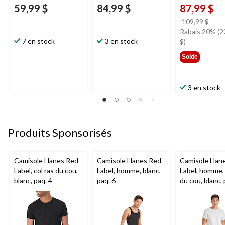
59,99 $
84,99 $
87,99 $
prix
109,99 $
étai
Rabais 20% (2
7 en stock
3 en stock
109,
$)
Solde
3 en stock
Produits Sponsorisés
Camisole Hanes Red
Camisole Hanes Red
Camisole Han
Label, col ras du cou,
Label, homme, blanc,
Label, homme, 
blanc, paq. 4
paq. 6
du cou, blanc, 