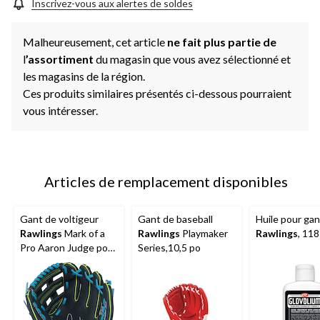
Inscrivez-vous aux alertes de soldes
Malheureusement, cet article
ne fait plus partie de
l
’assortiment
du magasin que vous avez sélectionné et
les magasins de la région.
Ces produits similaires présentés ci-dessous pourraient
vous intéresser.
Articles de remplacement disponibles
Gant de voltigeur
Gant de baseball
Huile pour ga
Rawlings
Mark of a
Rawlings
Playmaker
Rawlings
, 118
Pro Aaron Judge pour
Series,10,5 po
droitier, 11 po, bleu