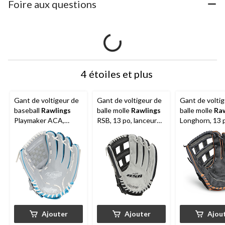
Foire aux questions
4 étoiles et plus
Gant de voltigeur de
Gant de voltigeur de
Gant de volti
baseball
Rawlings
balle molle
Rawlings
balle molle
Ra
Playmaker ACA,
RSB, 13 po, lanceur
Longhorn, 13 
jeunes, 11 po, lanceur
droitier
lanceur droitie
droitier, bleu
Ajouter
Ajouter
Ajou