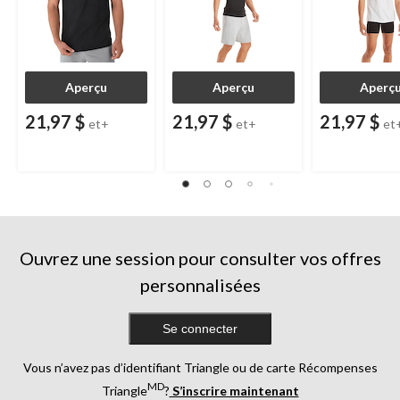
Aperçu
Aperçu
Aperç
21,97 $
21,97 $
21,97 $
et+
et+
et
Ouvrez une session pour consulter vos offres
personnalisées
Se connecter
Vous n’avez pas d’identifiant Triangle ou de carte Récompenses
MD
Triangle
?
S’inscrire maintenant