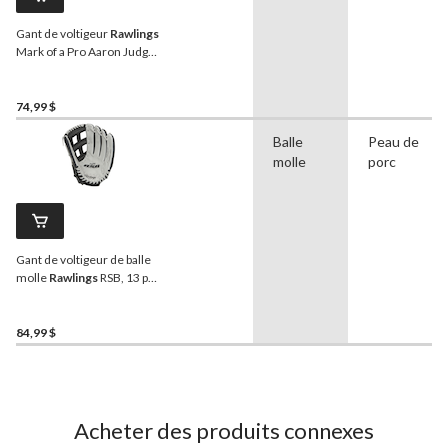
Gant de voltigeur
Rawlings
Mark of a Pro Aaron Judge
pour droitier, 11 po, bleu
74,99 $
Balle
Peau de
molle
porc
Gant de voltigeur de balle
molle
Rawlings
RSB, 13 po,
lanceur droitier
84,99 $
Acheter des produits connexes