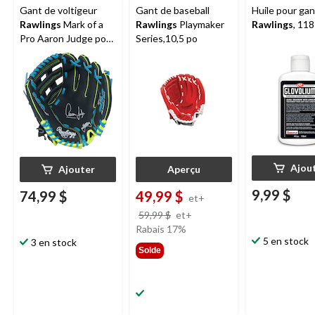
Gant de voltigeur
Gant de baseball
Huile pour ga
Rawlings
Mark of a
Rawlings
Playmaker
Rawlings
, 118
Pro Aaron Judge pour
Series,10,5 po
droitier, 11 po, bleu
Ajou
Ajouter
Aperçu
9,99 $
74,99 $
49,99 $
et+
prix
59,99 $
et+
était
Rabais 17%
5 en stock
3 en stock
à
Solde
partir
de
59,99 $