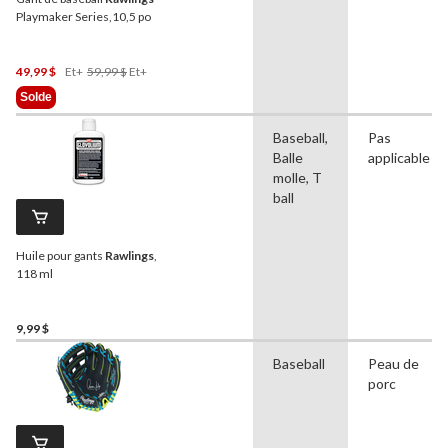
Playmaker Series,10,5 po
Prix
49,99 $
Et+
59,99 $
Et+
Était
Solde
À
Partir
Baseball,
Pas
De
Balle
applicable
59,99 $
molle, T
ball
Huile pour gants
Rawlings
,
118 ml
9,99 $
Baseball
Peau de
porc