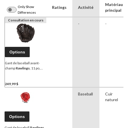
Matériau
Only Show
Ratings
Activité
principal
Differences
Consultation en cours
-
-
Options
Gant de baseball avant-
champ
Rawlings
, 11 po,
droitier
249,99 $
Baseball
Cuir
naturel
Options
Gant de baseball
Rawlings