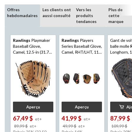
Offres
Les clients ont
Vers les
Plus de
hebdomadaires
aussi consulté
produits
cette
tendances
marque
Rawlings
Playmaker
Rawlings
Players
Gant de vol
Baseball Glove,
Series Baseball Glove,
balle molle
Camel, 12.5-in (31.75
Camel, RHT/LHT, 11-
Longhorn, 1
cm), Youth/Adult
in (27.9 cm), Kids (5-
lanceur gau
(13+), Camel/Black
13), Camel/Black
Aperçu
Aperçu
Aj
67,49 $
41,99 $
87,99 $
et+
et+
prix
prix
pr
89,99 $
et+
49,99 $
et+
109,99 $
était
était
ét
Rabais 25% (22.50
Rabais 16%
Rabais 20% 