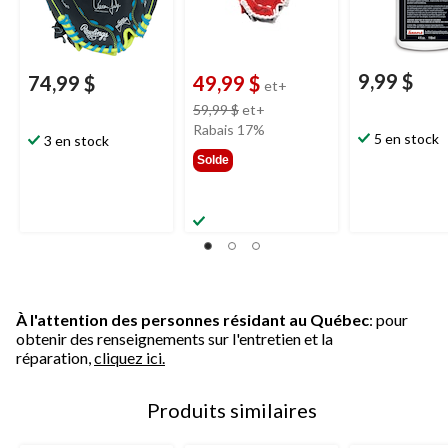
9,99 $
74,99 $
49,99 $
et+
prix
59,99 $
et+
était
Rabais 17%
5 en stock
3 en stock
à
Solde
partir
de
59,99 $
À l'attention des personnes résidant au Québec
: pour
obtenir des renseignements sur l'entretien et la
réparation,
cliquez ici.
Produits similaires