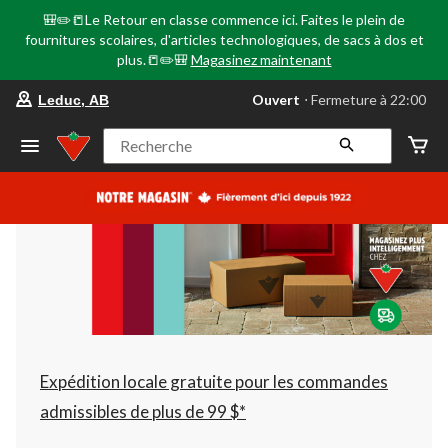
🎒✏️📒Le Retour en classe commence ici. Faites le plein de
fournitures scolaires, d'articles technologiques, de sacs à dos et
plus.📒✏️🎒
Magasinez maintenant
votre
Ouvert
⋅ Fermeture à 22:00
Leduc, AB
magasin
préféré
est
Recherche
Leduc,
AB,
courament
Ouvert,
Fermeture
à
à
22:00
cliquer
pour
changer
Expédition locale gratuite pour les commandes
admissibles de plus de 99 $*