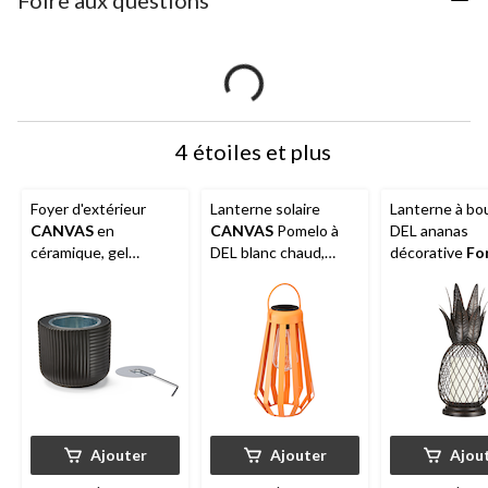
Foire aux questions
4 étoiles et plus
Foyer d'extérieur
Lanterne solaire
Lanterne à bo
CANVAS
en
CANVAS
Pomelo à
DEL ananas
céramique, gel
DEL blanc chaud,
décorative
For
combustible, noir, 6,3
orange
po
Ajouter
Ajouter
Ajou