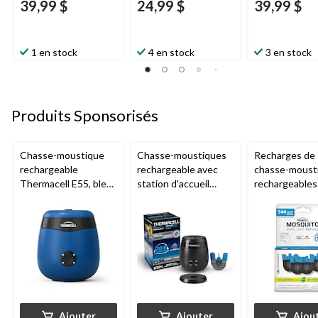
39,99 $
24,99 $
39,99 $
1 en stock
4 en stock
3 en stock
Produits Sponsorisés
Chasse-moustique
Chasse-moustiques
Recharges de
rechargeable
rechargeable avec
chasse-moust
Thermacell E55, bleu
station d'accueil
rechargeables
royal
Thermacell E65,
Thermacell, 1
charbon
heures
Ajouter
Ajouter
Ajou