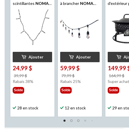
scintillantes
NOMA
,
à brancher
NOMA
d'extérieur 
blanc chaud,
pour jardin et sentier,
gaz propane
intérieur/extérieur, 25
filament, DEL blanc
Living, 54 
m
chaud, 9,1 m
Ajouter
Ajouter
Aj
24,99 $
59,99 $
149,99 
prix
prix
pr
39,99 $
79,99 $
164,99 $
était
était
ét
Rabais 38%
Rabais 25%
Super acha
39,99 $
79,99 $
1
Solde
Solde
Solde
28 en stock
12 en stock
29 en st