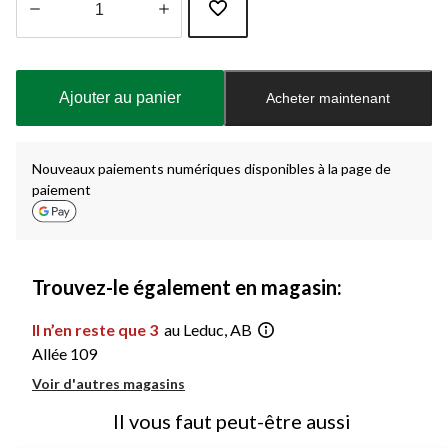
Quantité
mise
à
Ajouter au panier
Acheter maintenant
jour
à
1
Nouveaux paiements numériques disponibles à la page de
paiement
Trouvez-le également en magasin:
Il n’en reste que 3
au Leduc, AB
Allée 109
Voir d'autres magasins
Il vous faut peut-être aussi