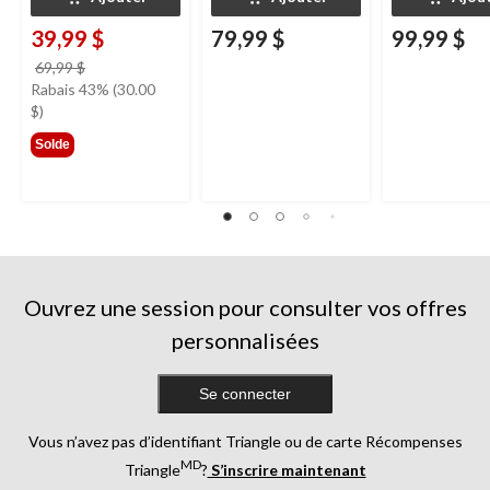
39,99 $
79,99 $
99,99 $
prix
69,99 $
était
Rabais 43% (30.00
69,99 $
$)
Solde
Ouvrez une session pour consulter vos offres
personnalisées
Se connecter
Vous n’avez pas d’identifiant Triangle ou de carte Récompenses
MD
Triangle
?
S’inscrire maintenant