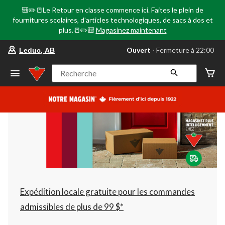
🎒✏️📒Le Retour en classe commence ici. Faites le plein de
fournitures scolaires, d'articles technologiques, de sacs à dos et
plus.📒✏️🎒
Magasinez maintenant
votre
Ouvert
⋅ Fermeture à 22:00
Leduc, AB
magasin
préféré
est
Recherche
Leduc,
AB,
courament
Ouvert,
Fermeture
à
à
22:00
cliquer
pour
changer
Expédition locale gratuite pour les commandes
admissibles de plus de 99 $*