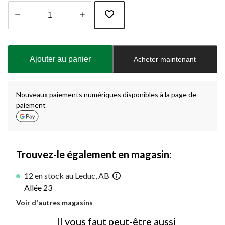
Quantité
mise
à
Ajouter au panier
Acheter maintenant
jour
à
1
Nouveaux paiements numériques disponibles à la page de
paiement
Trouvez-le également en magasin:
12 en stock au Leduc, AB
Allée 23
Voir d'autres magasins
Il vous faut peut-être aussi