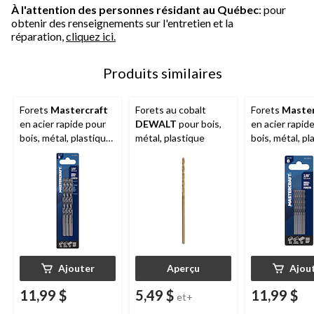
À l'attention des personnes résidant au Québec
: pour
obtenir des renseignements sur l'entretien et la
réparation,
cliquez ici.
Produits similaires
Forets
Mastercraft
Forets au cobalt
Forets
Master
en acier rapide pour
DEWALT
pour bois,
en acier rapid
bois, métal, plastique,
métal, plastique
bois, métal, pl
1/4 po, paq. 3
1/8 po, paq. 6
Ajouter
Aperçu
Ajou
11,99 $
5,49 $
11,99 $
et+