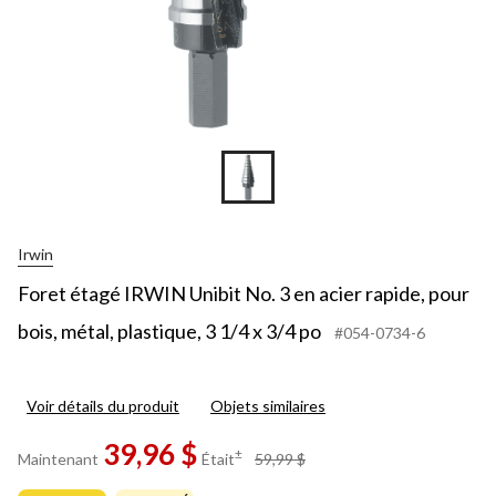
Irwin
Foret étagé IRWIN Unibit No. 3 en acier rapide, pour
bois, métal, plastique, 3 1/4 x 3/4 po
#054-0734-6
Voir détails du produit
Objets similaires
39,96 $
prix
±
Maintenant
Était
59,99 $
était
59,99 $