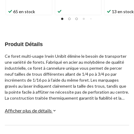
65 en stock
13 en stock
Produit Détails
Ce foret multi-usage Irwin Unibit élimine le besoin de transporter
une variété de forets. Fabriqué en acier au molybdène de qualité
industrielle, ce foret à cannelure unique vous permet de percer
neuf tailles de trous différentes allant de 1/4 po à 3/4 po par
incréments de 1/16 po à l'aide du même foret. Les marquages
gravés au laser indiquent clairement la taille des trous, tandis que
la pointe facile à affûter ne nécessite pas de perforation au centre.
La construction traitée thermiquement garantit la fiabilité et la
durabilité, permettant des démarrages sûrs même sur des
surfaces courbes.
Afficher plus de détails