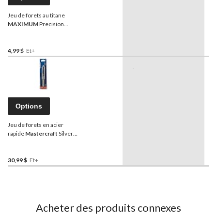
Jeu de forets au titane
MAXIMUM
Precision
Point, à 7 arêtes, pour bois,
métal et plastique
4,99 $
Et+
-
-
Options
Jeu de forets en acier
rapide
Mastercraft
Silver
& Deming pour bois, métal,
plastique
30,99 $
Et+
Acheter des produits connexes