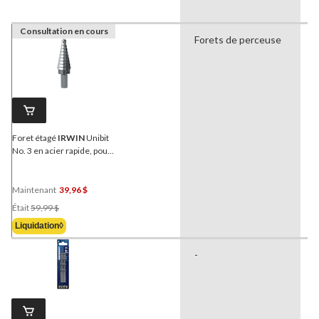
Consultation en cours
Forets de perceuse
a
Foret étagé
IRWIN
Unibit
No. 3 en acier rapide, pour
bois, métal, plastique, 3 1/4
x 3/4 po
Maintenant
39,96 $
Prix
Était
59,99 $
Était
Liquidation◊
59,99 $
-
-