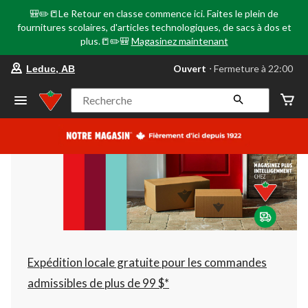
🎒✏️📒Le Retour en classe commence ici. Faites le plein de
fournitures scolaires, d'articles technologiques, de sacs à dos et
plus.📒✏️🎒
Magasinez maintenant
votre
Ouvert
⋅ Fermeture à 22:00
Leduc, AB
magasin
préféré
est
Recherche
Leduc,
AB,
courament
Ouvert,
Fermeture
à
à
22:00
cliquer
pour
changer
Expédition locale gratuite pour les commandes
admissibles de plus de 99 $*