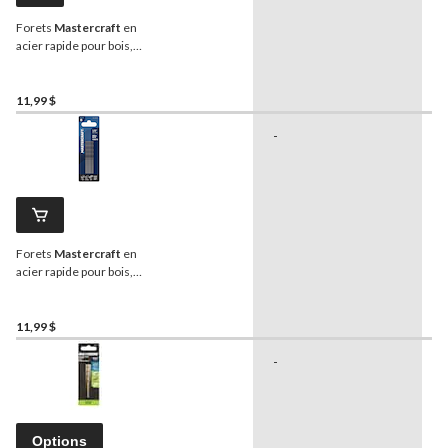
Forets
Mastercraft
en
acier rapide pour bois,
métal, plastique, 1/4 po,
paq. 3
11,99 $
-
-
Forets
Mastercraft
en
acier rapide pour bois,
métal, plastique, 1/8 po,
paq. 6
11,99 $
-
-
Options