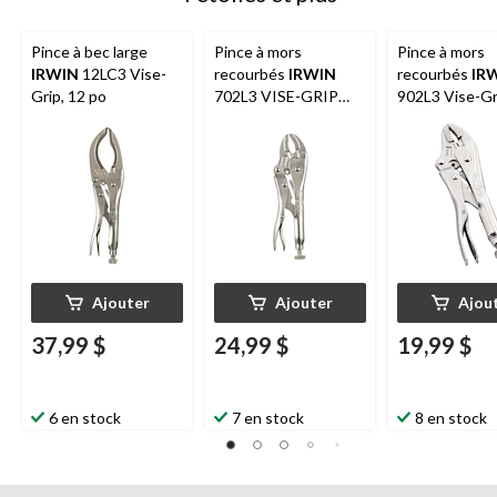
Pince à bec large
Pince à mors
Pince à mors
IRWIN
12LC3 Vise-
recourbés
IRWIN
recourbés
IR
Grip, 12 po
702L3 VISE-GRIP
902L3 Vise-Gr
7WR, capacité de la
5WR, capacité 
mâchoire de 1-1/2 po,
mâchoire de 1-
7 po
5 po
Ajouter
Ajouter
Ajou
37,99 $
24,99 $
19,99 $
6 en stock
7 en stock
8 en stock