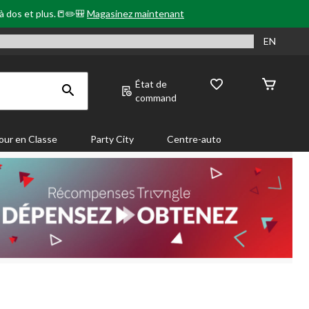
 à dos et plus.📒✏️🎒
Magasinez maintenant
EN
État de
command
our en Classe
Party City
Centre-auto