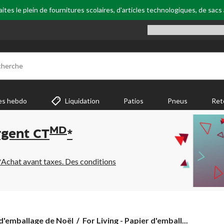
tes le plein de fournitures scolaires, d'articles technologiques, de sacs
cherche
es hebdo
Liquidation
Patios
Pneus
Ret
MD
rgent CT
*
*Achat avant taxes. Des conditions
For
d'emballage de Noël
For Living - Papier d'emball...